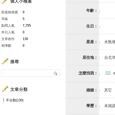
個人小檔案
年齡：
部落格推薦
：
0
等級
：
5
點閱人氣
：
7,795
生日：
本日人氣
：
0
文章創作
：
130
星座：
水瓶
相簿數
：
0
居住地：
台北
搜尋
怎麼找我：
文章分類
婚姻：
其它
不分類(130)
學歷：
未就