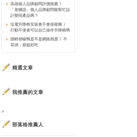
高雄個人品牌顧問評價推薦 》
「老獅說」個人品牌顧問能幫忙設
計變現產品嗎？
泓電升降椅安裝會不會很複雜 》
行動不便者可以自己操作升降椅嗎
踏輕胡椒鴨是不是網路熱賣 》不
花俏，卻超好吃
精選文章
我推薦的文章
>
部落格推薦人