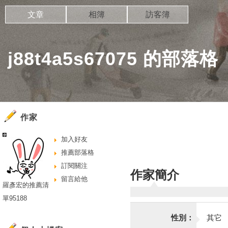
文章
相簿
訪客簿
j88t4a5s67075 的部落格
作家
加入好友
推薦部落格
訂閱關注
作家簡介
留言給他
羅彥宏的推薦清
單95188
性別：
其它