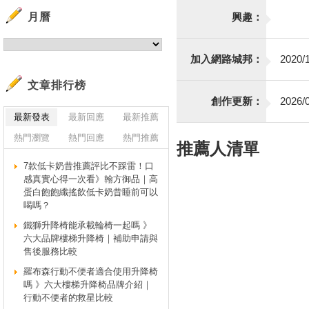
月曆
興趣：
加入網路城邦：
2020/1
文章排行榜
創作更新：
2026/0
最新發表
最新回應
最新推薦
熱門瀏覽
熱門回應
熱門推薦
推薦人清單
7款低卡奶昔推薦評比不踩雷！口
感真實心得一次看》翰方御品｜高
蛋白飽飽纖搖飲低卡奶昔睡前可以
喝嗎？
鐵獅升降椅能承載輪椅一起嗎 》
六大品牌樓梯升降椅｜補助申請與
售後服務比較
羅布森行動不便者適合使用升降椅
嗎 》六大樓梯升降椅品牌介紹｜
行動不便者的救星比較