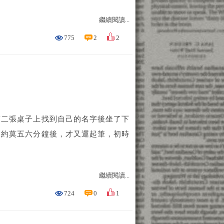
繼續閱讀...
775
2
2
二張桌子上找到自己的名字後坐了下
，約莫五六分鐘後，才又運起筆，初時
繼續閱讀...
724
0
1