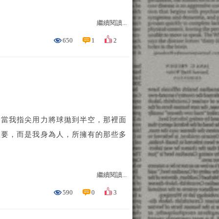
繼續閱讀...
650
1
2
，當我指尖用力將球拋到半空，那裡面
重要，而是我身為人，所擁有的那些多
繼續閱讀...
590
0
3