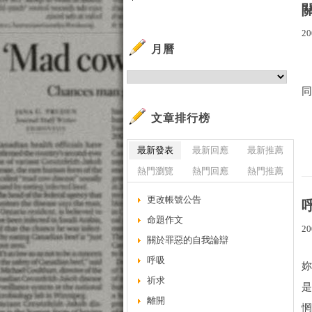
20
月曆
文章排行榜
最新發表
最新回應
最新推薦
熱門瀏覽
熱門回應
熱門推薦
更改帳號公告
命題作文
20
關於罪惡的自我論辯
呼吸
祈求
離開
惘