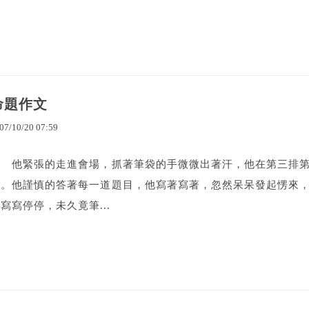
命題作文
07
/
10
/
20
07
:
59
他緊張的走進會場，抓著筆袋的手微微出著汗，他在第三排第
來。他謹慎的答著每一道題目，他寫著寫著，忽然呆呆發起愣來
寫寫停停，未久竟筆...