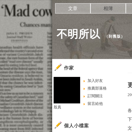
文章
相簿
不明所以
（
到舊版
）
作家
加入好友
推薦部落格
20
訂閱關注
留言給他
殷真
個人小檔案
文