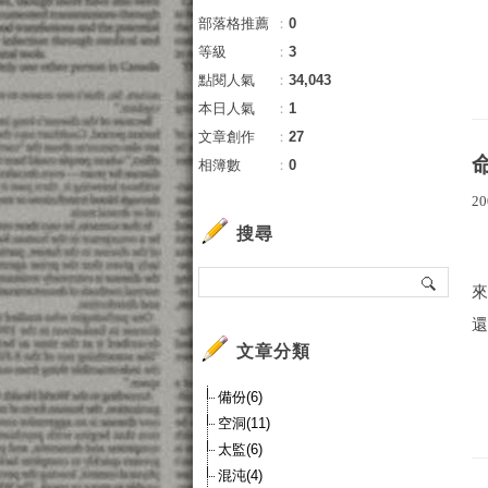
部落格推薦
：
0
等級
：
3
點閱人氣
：
34,043
本日人氣
：
1
文章創作
：
27
相簿數
：
0
20
搜尋
還
文章分類
備份(6)
空洞(11)
太監(6)
混沌(4)