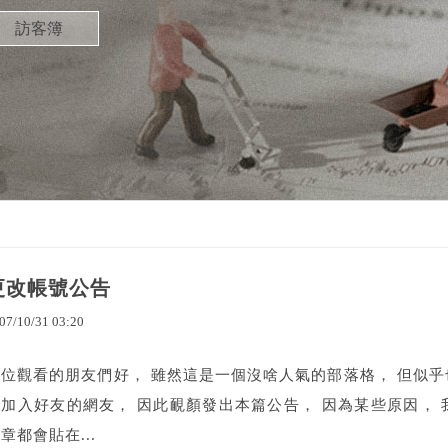
訪客簿
更改帳號公告
07
/
10
/
31
03
:
20
各位觀看的朋友們好， 雖然這是一個沒啥人氣的部落格， 但似乎
下加入好友的網友， 因此靦顏發出本篇公告， 因為某些原因， 
章都會貼在...