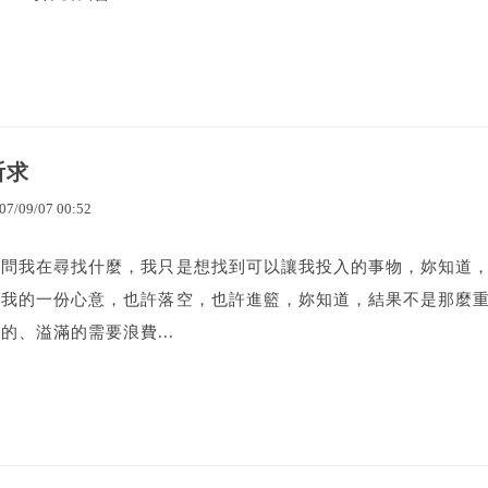
祈求
07
/
09
/
07
00
:
52
妳問我在尋找什麼，我只是想找到可以讓我投入的事物，妳知道
有我的一份心意，也許落空，也許進籃，妳知道，結果不是那麼
的、溢滿的需要浪費...