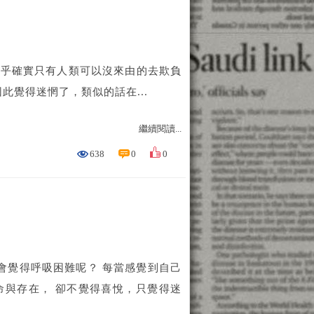
想似乎確實只有人類可以沒來由的去欺負
覺得迷惘了，類似的話在...
繼續閱讀...
638
0
0
會覺得呼吸困難呢？ 每當感覺到自己
命與存在， 卻不覺得喜悅，只覺得迷