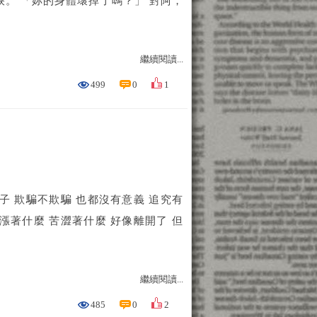
。 「妳的身體壞掉了嗎？」 對阿，
繼續閱讀...
499
0
1
子 欺騙不欺騙 也都沒有意義 追究有
漲著什麼 苦澀著什麼 好像離開了 但
繼續閱讀...
485
0
2