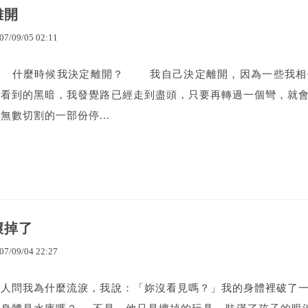
離開
07
/
09
/
05
02
:
11
什麼時候我決定離開？ 我自己決定離開，因為一些我相信
我看到的黑暗，我發覺路已經走到盡頭，只要再轉過一個彎，就
無數切割的一部份停...
壞掉了
07
/
09
/
04
22
:
27
有人問我為什麼流淚，我說：「妳沒看見嗎？」我的身體裡破了