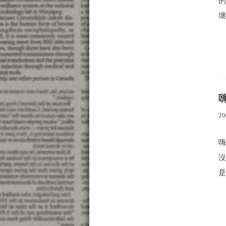
壞
20
嗨
沒
是