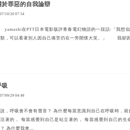
關於罪惡的自我論辯
07
/
10
/
20
07
:
54
yamashi在PTT日本電影版評青春電幻物語的一段話:「我
同類，可以看著別人因自己痛苦仍在一旁開懷大笑。」 我卻因此
呼吸
07
/
09
/
29
04
:
48
妳說，呼吸會不會有聲音？ 為什麼每當意識到自己在呼吸時，就
是活著的， 每當感覺到自己是站立著的， 每當感覺到自己的生
？ 為什麼我會...