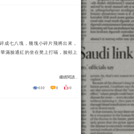
碎成七八塊，幾塊小碎片飛將出來，
方華滿臉通紅的坐在凳上打嗝，臉頰上
繼續閱讀...
610
0
0