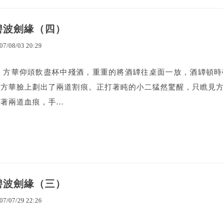
碧波劍緣（四）
07
/
08
/
03
20
:
29
方華仰頭飲盡杯中殘酒，重重的將酒罈往桌面一放，酒罈頓時
在方華臉上劃出了兩道割痕。正打著盹的小二猛然驚醒，只瞧見
著兩道血痕，手...
碧波劍緣（三）
07
/
07
/
29
22
:
26