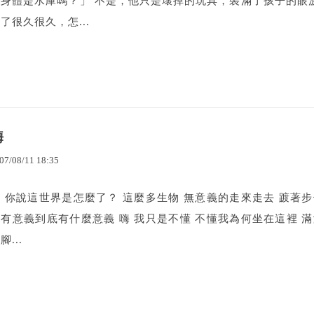
的身體是水庫嗎？」 不是，他只是壞掉的玩具，裝滿了孩子的眼淚
了很久很久，怎...
嗨
07
/
08
/
11
18
:
35
 你說這世界是怎麼了？ 這麼多生物 無意義的走來走去 踱著步
有意義到底有什麼意義 嗨 我只是不懂 不懂我為何坐在這裡 滿
腳...