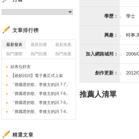
學歷：
學士
文章排行榜
興趣：
時事,
最新發表
最新回應
最新推薦
加入網路城邦：
2006/0
熱門瀏覽
熱門回應
熱門推薦
給各位好友
創作更新：
2012/0
【絕妙詩詞】電子書正式上架
「鄧麗君的歌、李後主的詞 7-7」
推薦人清單
「鄧麗君的歌、李後主的詞 7-6」
「鄧麗君的歌、李後主的詞 7-5」
「鄧麗君的歌、李後主的詞 7-4」
精選文章