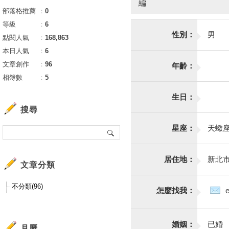
編
部落格推薦
：
0
等級
：
6
性別：
男
點閱人氣
：
168,863
本日人氣
：
6
文章創作
：
96
年齡：
相簿數
：
5
生日：
搜尋
星座：
天蠍
居住地：
新北
文章分類
不分類(96)
怎麼找我：
婚姻：
已婚
月曆