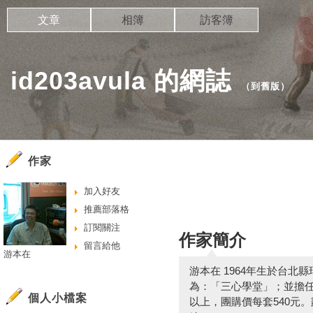
文章
相簿
訪客簿
id203avula 的網誌
（
到舊版
）
作家
加入好友
推薦部落格
訂閱關注
作家簡介
留言給他
游本在
游本在 1964年生於台
為：「三心學堂」；並擔任
個人小檔案
以上，團購價每套540元。劃