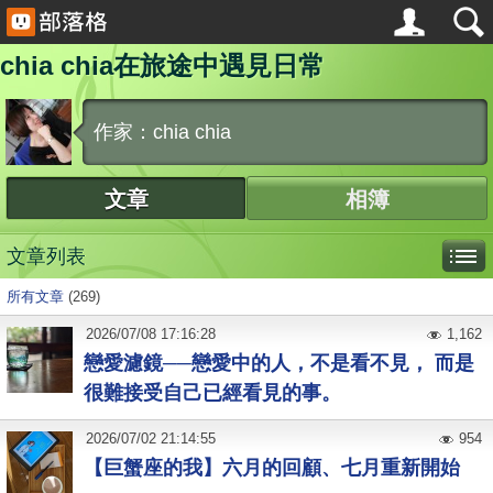
chia chia在旅途中遇見日常
作家：chia chia
文章
相簿
文章列表
所有文章
(269)
2026
/
07
/
08
17:16:28
1,162
戀愛濾鏡──戀愛中的人，不是看不見， 而是
很難接受自己已經看見的事。
2026
/
07
/
02
21:14:55
954
【巨蟹座的我】六月的回顧、七月重新開始