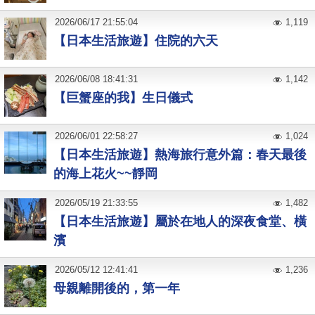
2026
/
06
/
17
21:55:04
1,119
【日本生活旅遊】住院的六天
2026
/
06
/
08
18:41:31
1,142
【巨蟹座的我】生日儀式
2026
/
06
/
01
22:58:27
1,024
【日本生活旅遊】熱海旅行意外篇：春天最後
的海上花火~~靜岡
2026
/
05
/
19
21:33:55
1,482
【日本生活旅遊】屬於在地人的深夜食堂、橫
濱
2026
/
05
/
12
12:41:41
1,236
母親離開後的，第一年