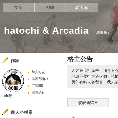
文章
相簿
訪客簿
hatochi & Arcadia
（
到舊版
）
格主公告
作家
人客來這打廣告，我是不
加入好友
但請不要打太過火喲！視情
推薦部落格
另外有時人客留言，我未
訂閱關注
留言給他
tochi翎
發表新留言
個人小檔案