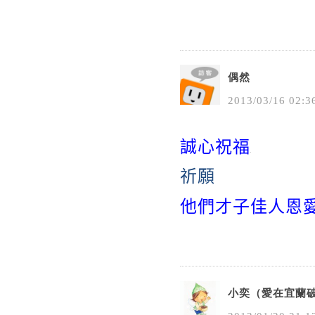
偶然
2013
/
03
/
16
02
:
3
誠心祝福
祈願
他們才子佳人恩
小奕（愛在宜蘭