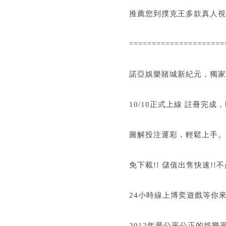
推薦您到撲克王多款真人視
=====================
諾亞娛樂賭城新紀元，獨家推
10/10正式上線 註冊完成，
圖解投注運彩，輕鬆上手。
免下載!! 儲值出售快速!!
24小時線上博奕遊戲等你
2012年最公平公正的娛樂