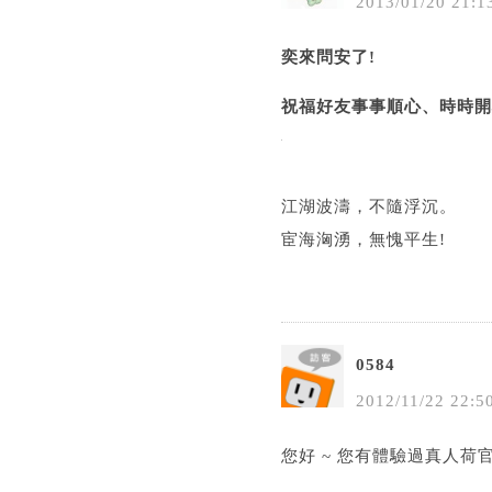
2013
/
01
/
20
21
:
1
奕來問安了!
祝福好友事事順心、時時開
江湖波濤，不隨浮沉。
宦海洶湧，無愧平生!
0584
2012
/
11
/
22
22
:
5
您好 ~ 您有體驗過真人荷