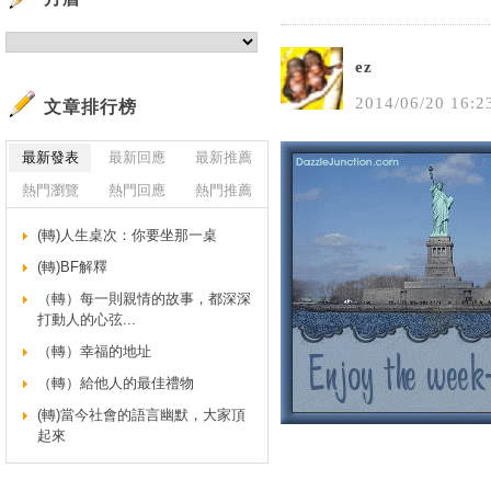
ez
2014
/
06
/
20
16
:
2
文章排行榜
最新發表
最新回應
最新推薦
熱門瀏覽
熱門回應
熱門推薦
(轉)人生桌次：你要坐那一桌
(轉)BF解釋
（轉）每一則親情的故事，都深深
打動人的心弦...
（轉）幸福的地址
（轉）給他人的最佳禮物
(轉)當今社會的語言幽默，大家頂
起來