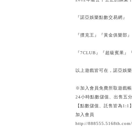
『諾亞娛樂點數交易網』
『撲克王』『黃金俱樂部』
『7CLUB』『超級賓果』
以上遊戲皆可在，諾亞娛樂
※加入會員免費所取遊戲帳
24小時點數儲值、出售五
【點數儲值、託售皆為1:1
加入會員
http://888555.5168th.com/