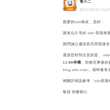
電小二
2013
/
05
/
22
15
:
5
親愛的udn格友，您好：
讓各位久等的 udn 部落
我們誠心邀請您共同迎接全
需請您特別注意的是， u
12:00停機
。切換完畢後的新版網址
blog.udn.com/。
相關詳情請參考「
udn部
敬祝 快樂順心