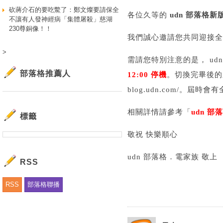
砍蔣介石的要吃鱉了：鄭文燦要請保全
各位久等的
udn 部落格新
不讓有人發神經病「集體屠殺」慈湖
230尊銅像！！
我們誠心邀請您共同迎接全新
>
需請您特別注意的是， u
部落格推薦人
12:00 停機
。切換完畢後的新版網
blog.udn.com/。
相關詳情請參考「
udn 
標籤
敬祝 快樂順心
udn 部落格．電家族 敬上
RSS
RSS
部落格聯播