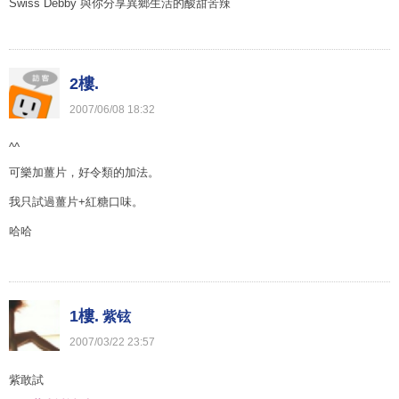
Swiss Debby 與你分享異鄉生活的酸甜苦辣
2樓.
2007
/
06
/
08
18
:
32
^^
可樂加薑片，好令類的加法。
我只試過薑片+紅糖口味。
哈哈
1樓.
紫铉
2007
/
03
/
22
23
:
57
紫敢試