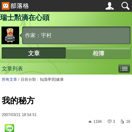
瑞士㸃滴在心頭
作家：宇村
文章
相簿
文章列表
所有文章
/
目前分類：知識學習|健康
我的秘方
2007
/
03
/
21
18:54:51
1194
3
16