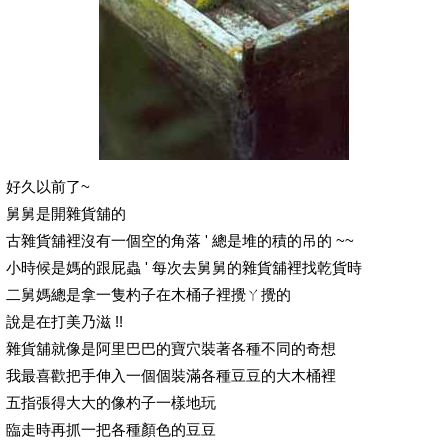
好久以前了~
舅舅是開雜貨舖的
古雜貨舖裡沒有一個空的角落 ' 總是堆的積的吊的 ~~
小時候是媽的跟屁蟲 ' 每次去舅舅的雜貨舖裡找乾貨時
二舅媽總是拿一隻杓子在木桶子裡攪ㄚ攪的
說是在打美乃滋 !!
雜貨舖就像是阿里巴巴的寶穴裝著各種不同的奇想
我最喜歡把手伸入一個個裝滿各種豆豆的大木桶裡
五指張得大大的像杓子一樣地玩
臨走時再抓一把各種顏色的豆豆