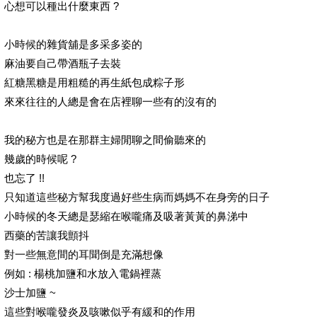
心想可以種出什麼東西 ?
小時候的雜貨舖是多采多姿的
麻油要自己帶酒瓶子去裝
紅糖黑糖是用粗糙的再生紙包成粽子形
來來往往的人總是會在店裡聊一些有的沒有的
我的秘方也是在那群主婦閒聊之間偷聽來的
幾歲的時候呢 ?
也忘了 !!
只知道這些秘方幫我度過好些生病而媽媽不在身旁的日子
小時候的冬天總是瑟縮在喉嚨痛及吸著黃黃的鼻涕中
西藥的苦讓我顫抖
對一些無意間的耳聞倒是充滿想像
例如 : 楊桃加鹽和水放入電鍋裡蒸
沙士加鹽 ~
這些對喉嚨發炎及咳嗽似乎有緩和的作用