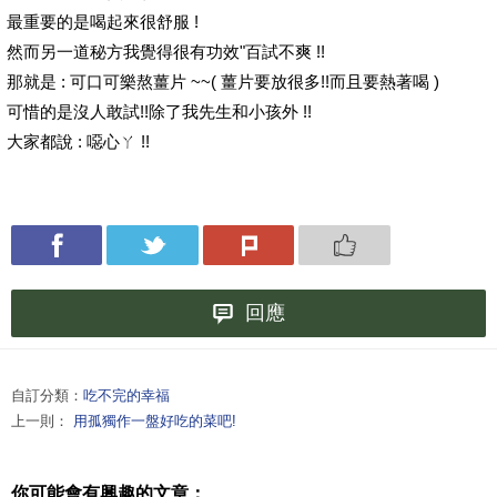
最重要的是喝起來很舒服 !
然而另一道秘方我覺得很有功效"百試不爽 !!
那就是 : 可口可樂熬薑片 ~~( 薑片要放很多!!而且要熱著喝 )
可惜的是沒人敢試!!除了我先生和小孩外 !!
大家都說 : 噁心ㄚ !!
回應
自訂分類：
吃不完的幸福
上一則：
用孤獨作一盤好吃的菜吧!
你可能會有興趣的文章：