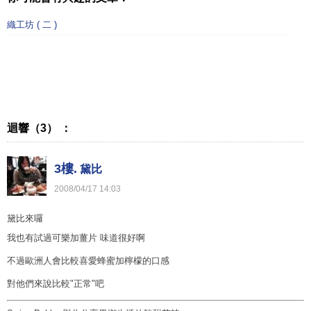
織工坊 ( 二 )
迴響（3） ：
3樓.
黛比
2008
/
04
/
17
14
:
03
黛比來囉
我也有試過可樂加薑片 味道很好啊
不過歐洲人會比較喜愛蜂蜜加檸檬的口感
對他們來說比較"正常"吧