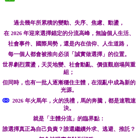
過去幾年所累積的變動、失序、焦慮、動盪，
在 2026 年迎來選擇錨
定
的分流高峰，無論個人生活、
社會事件、
國際局勢，還是內在信仰、人生道路，
每一個人都會被推向必須「誠實做選擇」的位置。
世界劇烈震盪，天災地變、社會動亂、
價值觀崩塌與重
組；
但同時，也有一批人逐漸穩住主體，在混亂中成為新的
光源。
ↂ
2026 年火馬年，火的洗禮，馬的奔騰，都是速戰速
決。
就是「主體分流」的臨界點：
誰選擇真正為自己負責？
誰還繼續外求、逃避、推託？