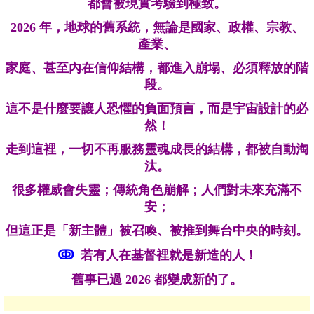
都會被現實考驗到極致。
2026 年，地球的舊系統，無論是國家、政權、宗教、
產業、
家庭、甚至內在信仰結構，都進入崩塌、必須釋放的階
段。
這不是什麼要讓人恐懼的負面預言，而是宇宙設計的必
然！
走到這裡，一切不再服務靈魂成長的結構，都被自動淘
汰。
很多權威會失靈；傳統角色崩解；人們對未來充滿不
安；
但這正是「新主體」被召喚、被推到舞台中央的時刻。
ↂ
若有人在
基督裡就是新造的人
！
舊事已過 2026 都變成新的了
。