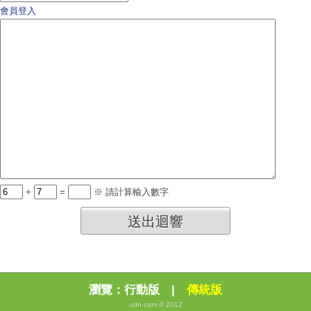
會員登入
+
=
※ 請計算輸入數字
送出迴響
瀏覽：
行動版
|
傳統版
udn.com © 2012