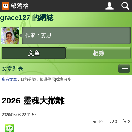
grace127 的網誌
作家：蔚思
文章
相簿
文章列表
所有文章
/
目前分類：知識學習|檔案分享
2026 靈魂大撤離
2026
/
05
/
08
22:11:57
324
0
2