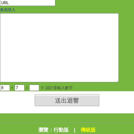
會員登入
+
=
※ 請計算輸入數字
送出迴響
瀏覽：
行動版
|
傳統版