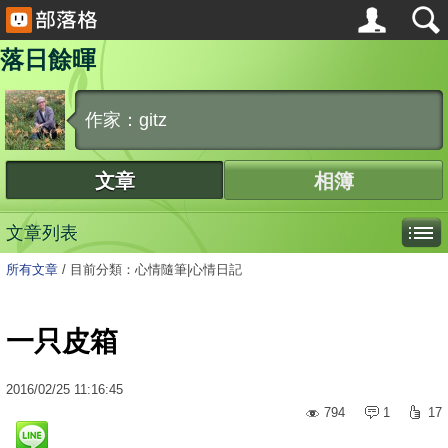
落日餘暉
作家：gitz
文章
相簿
文章列表
所有文章
/
目前分類：心情隨筆|心情日記
一只皮箱
2016
/
02
/
25
11:16:45
794
1
17