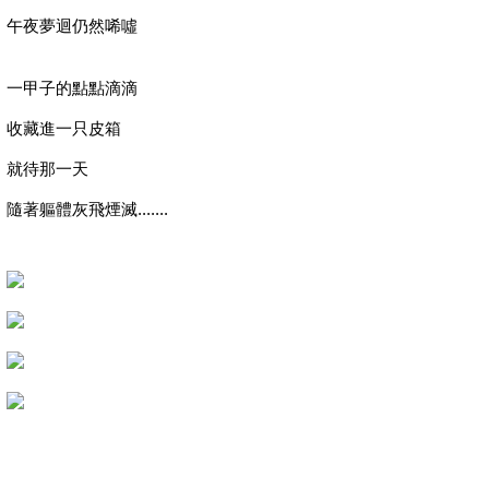
午夜夢迴仍然唏噓
一甲子的點點滴滴
收藏進一只皮箱
就待那一天
隨著軀體灰飛煙滅.......