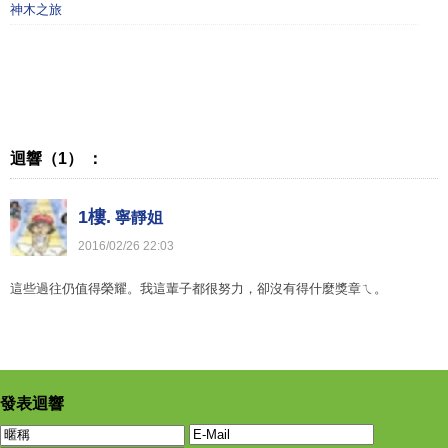
神木之旅
迴響（1） ：
1樓.
寧靜姐
2016
/
02
/
26
22
:
03
這些過往仍值得榮耀。我這輩子都很努力，卻沒有得什麼獎章ㄟ。
發表迴響