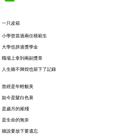
一只皮箱
小學曾當過兩任模範生
大學也拼過獎學金
職場上拿到兩副獎章
人生雖不輝煌也留下了記錄
曾經是年輕貌美
如今是髮白色衰
是歲月的摧殘
是生命的無奈
雖說要放下要遺忘