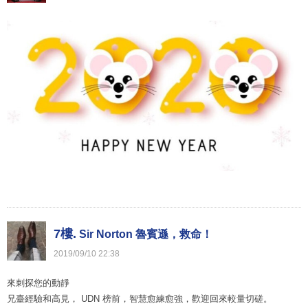
7樓.
Sir Norton 魯賓遜，救命！
2019
/
09
/
10
22
:
38
來刺探您的動靜
兄臺經驗和高見， UDN 榜前，智慧愈練愈強，歡迎回來較量切磋。