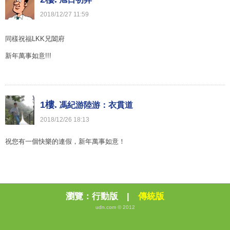
2018
/
12
/
27
11
:
59
同樣祝福LKK兄闔府
新年萬事如意!!!
1樓.
馮紀游陸游：衣貫道
2018
/
12
/
26
18
:
13
祝您有一個快樂的連假，新年萬事如意！
瀏覽：
行動版
|
傳統版
udn.com © 2012