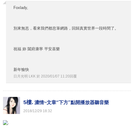
Foxlady,
別來無恙，看來我們都息筆網路，回歸真實世界一段時間了。
祝福 妳 闔府康寧 平安喜樂
新年愉快
日月光明 LKK
於
2020
/
01
/
07
11
:
20
回覆
5樓.
濃情~文章“下方”點開播放器聽音樂
2018
/
12
/
29
18
:
32
‧