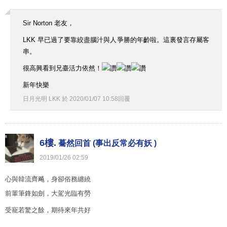
Sir Norton 老友，
LKK 早已過了要靠絞盡腦汁與人爭勝的年齡啦。這裏發言存屬客
串。
很高興看到兄臺活力依然！
新年快樂
日月光明 LKK
於
2020
/
01
/
07
10
:
58
回覆
6樓.
驀然回首 (事出反常必有妖 )
2019
/
01
/
26
02
:
59
心與韓流齊飚，身卻俗務纏繞
前輩筆鋒如劍，大駕光臨有勞
受寵若驚之餘，期待來年共好