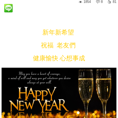
1854
8
81
新年新希望
祝福 老友們
健康愉快 心想事成