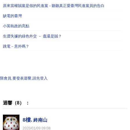
原來當權賊黨是假的民進黨 - 聽聽真正愛臺灣民進黨員的告白
缺電的臺灣
小英執政的亮點
生澀失據的綠色外交 － 蠢還是賊？
跳電－意外嗎？
限會員,要發表迴響,請先登入
迴響（8） ：
8樓.
終南山
2020
/
01
/
09
09
:
08