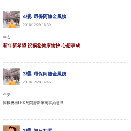
4樓.
環保阿嬤金鳳姨
2018
/
12
/
29
16
:
39
午安
新年新希望
祝福您
健康愉快 心想事成
3樓.
環保阿嬤金鳳姨
2018
/
12
/
28
14
:
46
午安
同樣祝福LKK兄闔府新年萬事如意!!!
2樓.
旭日初昇