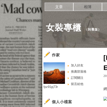
文章
相簿
女裝專櫃
（
到舊版
）
作家
加入好友
推薦部落格
20
訂閱關注
留言給他
fpz91pj73r
個人小檔案