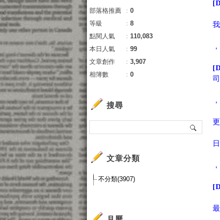
[
部落格推薦
：
0
等級
：
8
我
點閱人氣
：
110,083
，
本日人氣
：
99
文章創作
：
3,907
[
相簿數
：
0
搜尋
日
文章分類
不分類(3907)
[
月曆