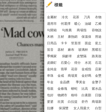
標籤
金屬材
冷光
花茶
刀具
衣物
適用市
何選擇
暖心
油罐
乙烯
勾開箱
勾推薦
商場指
容物說
木柄
主材
康熱銷
保溫保
用途
日用品
卡卡
管直徑
面盆
瓷土
笛音
器材
麻布
玻璃杯
黑曜石
季獨家
保齡球
皮雙隔
路美妝
皮鉚釘
石愛心
得分
水泥
石花
金純金
翡翠
花容
金戒指
店家
串珠
金戒
商場黃
金好嗎
金墜
年金
金晶鑽
季黃金
金墬子
母親
金條塊
蟒蛇
比高
紫水晶
包好
物網市
格特
白素顏
日版
婆婆
欣賞
白拉提
舒丹
商場新
拉娜
保濕雙
女人我最大
白型