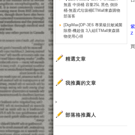
無蓋 中掛桶 容量25L 黑色 側掛
桶-無蓋式垃圾桶ETMall東森購物
部落客
[DigiMax]DP-3E6 專業級抗敏滅菌
紫
除塵-機超值 3入組ETMall東森購
Z
物使用心得
精選文章
我推薦的文章
>
部落格推薦人