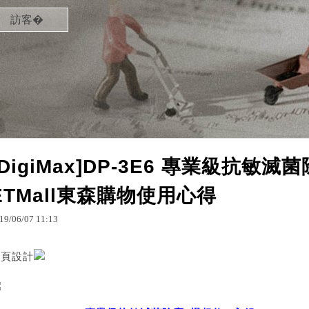
訪客�
[DigiMax]DP-3E6 專業級抗敏滅
ETMall東森購物使用心得
19
/
06
/
07
11
:
13
網頁設計