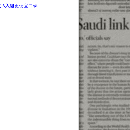
值 3入組
更便宜口碑