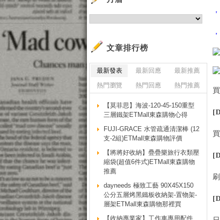
文章排行榜
最新發表
最新回應
最新推薦
熱門瀏覽
熱門回應
熱門推薦
【莫菲思】海波-120-45-150重型
[
三層鐵架ETMall東森購物心得
FUJI-GRACE 水管疏通清潔棒 (12
支-2組)ETMall東森購物評價
【將將好收納】疊疊樂旅行衣類壓
[
縮袋(超值6件式)ETMall東森購物
推薦
dayneeds 極致工藝 90X45X150
公分五層烤黑鐵板收納架-置物架-
[
層架ETMall東森購物那裡買
【收納專業家】工作車專用配件