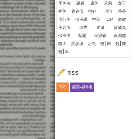
季美妝
親親
康美
茉莉
女王
物美
青春痘
很好
十周年
蒂芬
流行美
保濕眼
中美
瓜籽
舒敏
美容液
珠光
原液
夏威夷
保濕潔
凝露
保濕省
保濕型
格比
黑玫瑰
水乳
包│側
包│雙
包│單
RSS
RSS
部落格聯播