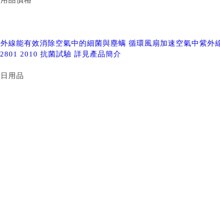
日用品價格
外線能有效消除空氣中的細菌與塵螨 循環風扇加速空氣中紫外線
 2801 2010 抗菌試驗 詳見產品簡介
買日用品