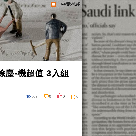
udn網路城邦
菌除塵-機超值 3入組
168
0
0
0