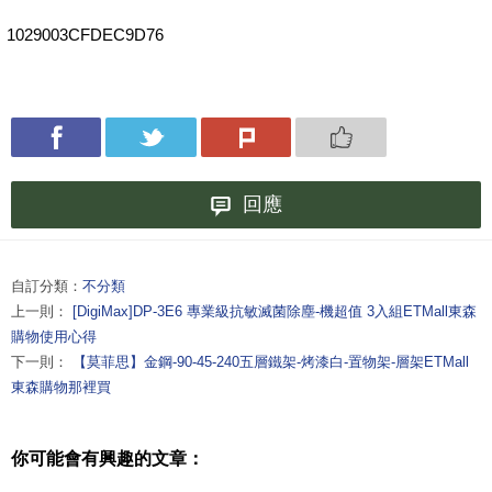
1029003CFDEC9D76
回應
自訂分類：
不分類
上一則：
[DigiMax]DP-3E6 專業級抗敏滅菌除塵-機超值 3入組ETMall東森
購物使用心得
下一則：
【莫菲思】金鋼-90-45-240五層鐵架-烤漆白-置物架-層架ETMall
東森購物那裡買
你可能會有興趣的文章：