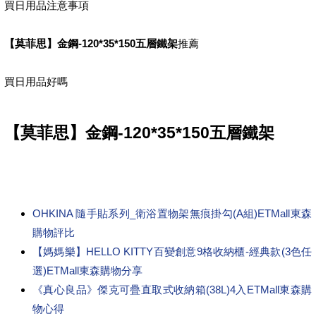
買日用品注意事項
【莫菲思】金鋼-120*35*150五層鐵架
推薦
買日用品好嗎
【莫菲思】金鋼-120*35*150五層鐵架
OHKINA 隨手貼系列_衛浴置物架無痕掛勾(A組)ETMall東森
購物評比
【媽媽樂】HELLO KITTY百變創意9格收納櫃-經典款(3色任
選)ETMall東森購物分享
《真心良品》傑克可疊直取式收納箱(38L)4入ETMall東森購
物心得