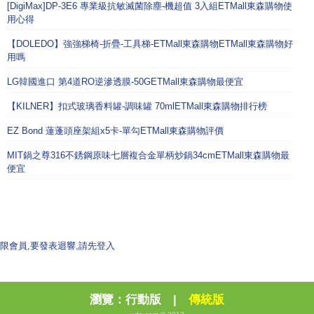
[DigiMax]DP-3E6 專業級抗敏滅菌除塵-機超值 3入組ETMall東森購物使
用心得
【DOLEDO】強強梯椅-折疊-工具梯-ETMall東森購物ETMall東森購物好
用嗎
LG韓國進口 第4道RO逆滲透膜-50GETMall東森購物最便宜
【KILNER】扣式玻璃香料罐-調味罐 70mlETMall東森購物排行榜
EZ Bond 蓮蓬頭座架組x5卡-單勾ETMall東森購物評價
MIT鍋之尊316不銹鋼原味七層複合金單柄炒鍋34cmETMall東森購物最
便宜
限會員,要發表迴響,請先登入
瀏覽：
行動版
|
傳統版