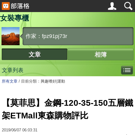
女裝專櫃
作家：fpz91pj73r
文章
相簿
文章列表
所有文章
/
目前分類：興趣嗜好|運動
【莫菲思】金鋼-120-35-150五層鐵
架ETMall東森購物評比
2019
/
06
/
07
06:03:31