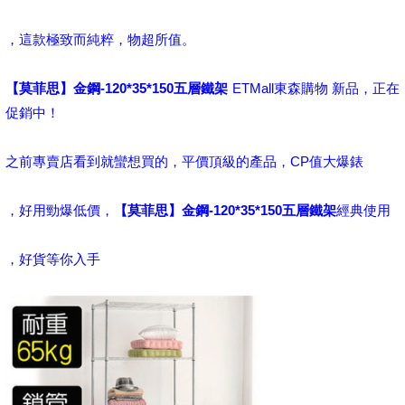
，這款極致而純粹，物超所值。
【莫菲思】金鋼-120*35*150五層鐵架
ETMall東森購物 新品，正在
促銷中！
之前專賣店看到就蠻想買的，平價頂級的產品，CP值大爆錶
，好用勁爆低價，
【莫菲思】金鋼-120*35*150五層鐵架
經典使用
，好貨等你入手