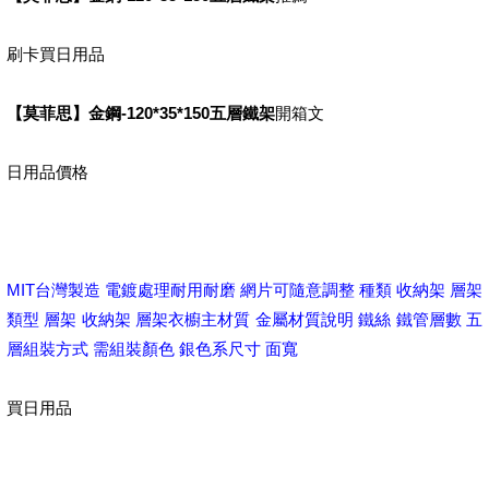
刷卡買日用品
【莫菲思】金鋼-120*35*150五層鐵架
開箱文
日用品價格
MIT台灣製造 電鍍處理耐用耐磨 網片可隨意調整 種類 收納架 層架
類型 層架 收納架 層架衣櫥主材質 金屬材質說明 鐵絲 鐵管層數 五
層組裝方式 需組裝顏色 銀色系尺寸 面寬
買日用品