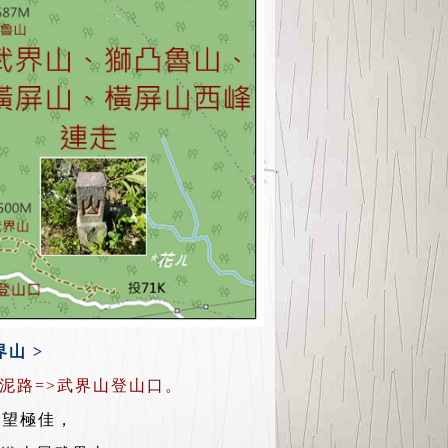
界山 >
水泥路=>武界山登山口。
展望極佳，