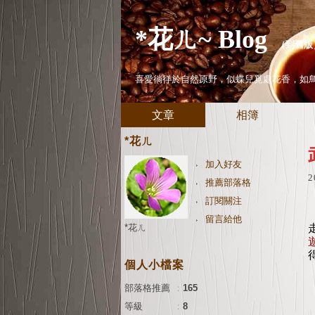
*花ㄦ~ Blog
（
到舊版
喜愛徜徉於自然原野，似蝶兒覓處花香，如
文章
相簿
*花ㄦ
加入好友
2
推薦部落格
訂閱關注
留言給他
*花ㄦ
個人小檔案
部落格推薦
：
165
等級
：
8