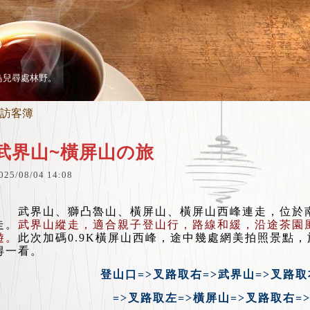
）
鳥兒尋處林野。
訪客簿
武界山~橫屏山の旅
025
/
08
/
04
14
:
08
武界山、獅凸魯山、橫屏山、橫屏山西峰連走，位於南
走。
武界山縱走，適合親子登山行，路線和緩，沿途茶園
遊。
此次加碼0.9K橫屏山西峰，途中幾處網美拍照景點
得一看。
登山口=>叉路取右=>武界山=>叉路取
=>叉路取左=>橫屏山=>叉路取右=