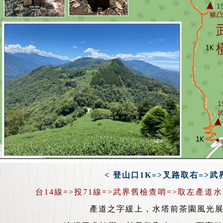
< 登山口1K=>叉路取右=>武
台14線=>投71線=>武界舊檢查哨=>取左產道
產道之字緩上，水塔前茶園風光