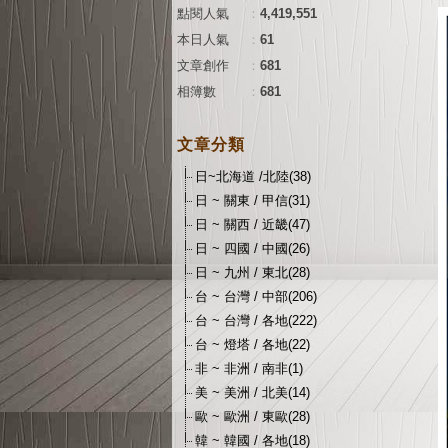
點閱人氣
：
4,419,551
本日人氣
：
61
文章創作
：
681
相簿數
：
681
文章分類
日~北海道 /北陸(38)
日 ~ 關東 / 甲信(31)
日 ~ 關西 / 近畿(47)
日 ~ 四國 / 中國(26)
日 ~ 九州 / 東北(28)
台 ~ 台灣 / 中部(206)
台 ~ 台灣 / 各地(222)
台 ~ 燈塔 / 各地(22)
非 ~ 非洲 / 南非(1)
美 ~ 美洲 / 北美(14)
歐 ~ 歐洲 / 東歐(28)
韓 ~ 韓國 / 各地(18)