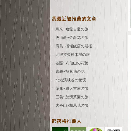
我最近被推薦的文章
烏來~哈盆古道の旅
虎山巖~金針花の旅
廣島~機場飯店の晨桜
北得拉曼神木群の旅
谷關~八仙山の花艷
嘉義~豔紫荊の花
北港溪峽谷の秘境
望鄉~獵人古道の旅
三義~慈濟茶園の旅
火炎山~相思花の旅
部落格推薦人