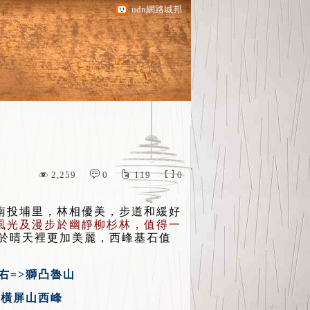
udn網路城邦
2,259
0
119
0
投埔里，林相優美，步道和緩好
風光及漫步於幽靜柳杉林，值得一
，於晴天裡更加美麗，西峰基石值
右=>獅凸魯山
>橫屏山西峰