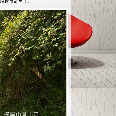
點鐵皮屋武界山。