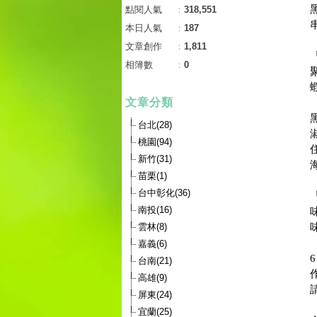
點閱人氣
：
318,551
本日人氣
：
187
文章創作
：
1,811
相簿數
：
0
文章分類
台北(28)
桃園(94)
新竹(31)
苗栗(1)
台中彰化(36)
南投(16)
雲林(8)
嘉義(6)
台南(21)
高雄(9)
屏東(24)
宜蘭(25)