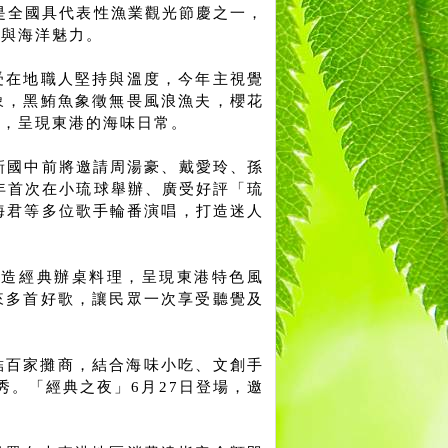
，是全國具代表性漁業觀光節慶之一，
化與海洋魅力。
受在地職人堅持與溫度，今年主視覺
象，黑鮪魚象徵無畏風浪漁夫，櫻花
人，呈現東港的海味日常。
新國中前將邀請周湯豪、戴愛玲、孫
5年首次在小琉球舉辦、廣受好評「琉
海君等多位歌手輪番演唱，打造迷人
打造經典辦桌料理，呈現東港特色風
來多首好歌，讓民眾一次享受聽覺及
集結百家攤商，結合海味小吃、文創手
秀。「經典之夜」6月27日登場，邀