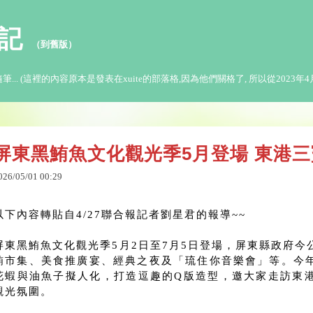
日記
（
到舊版
）
 (這裡的內容原本是發表在xuite的部落格,因為他們關格了, 所以從2023年4月
屏東黑鮪魚文化觀光季5月登場 東港
026
/
05
/
01
00
:
29
以下內容轉貼自4/27聯合報記者劉星君的報導~~
屏東黑鮪魚文化觀光季5月2日至7月5日登場，屏東縣政府
鮪市集、美食推廣宴、經典之夜及「琉住你音樂會」等。今
花蝦與油魚子擬人化，打造逗趣的Q版造型，邀大家走訪東
觀光氛圍。