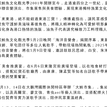
黑鮪魚文化觀光季2001年開辦至今，走過逾四分之一世紀
串聯音樂演出、市集展售與美食體驗，展現東港獨特漁業文
「來東港，絕不能錯過東港三寶！」傳播處指出，讓民眾感
聚焦守護鮮美滋味幕後角色，將職人精神轉化為可愛鮮明形
蝦化身為港口熱情的漁販，油魚子代表講究極致刀工料理職
黑鮪魚文化觀光季5月2日晚間「海洋音樂會」揭開序幕，東
淑媚、草屯囝仔等多位人氣歌手，帶動現場熱鬧氣氛；202
住你音樂會」將在5月9日登場，邀請鼓鼓呂思緯、白安、朱
海島夏夜體驗。
「美食推廣宴」在6月6日東隆宮前廣場登場，以在地食材
味，搭配紅寶石歌廳秀，由康康、陳孟賢等知名台語歌手帶
味覺的雙重饗宴。
6月13、14日在大鵬灣國際休閒特區舉辦「大鮪市集」，
作，以及高爾宣、廖文強、青虫aoi等藝人演出，並搭配煙火
請任賢齊等實力派歌手演出，陪伴民眾重溫經典。