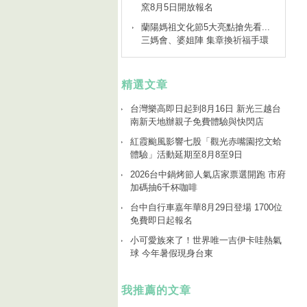
窯8月5日開放報名
蘭陽媽祖文化節5大亮點搶先看...
三媽會、婆姐陣 集章換祈福手環
精選文章
台灣樂高即日起到8月16日 新光三越台
南新天地辦親子免費體驗與快閃店
紅霞颱風影響七股「觀光赤嘴園挖文蛤
體驗」活動延期至8月8至9日
2026台中鍋烤節人氣店家票選開跑 市府
加碼抽6千杯咖啡
台中自行車嘉年華8月29日登場 1700位
免費即日起報名
小可愛族來了！世界唯一吉伊卡哇熱氣
球 今年暑假現身台東
我推薦的文章