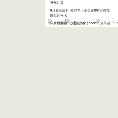
童年往事
9月失智症月 失智老人基金會8場懷舊電
影歡迎報名
關於我的第一次(波蜜篇5)
粉絲團
半袖
7/3捐血訊息
關於我的第一次(影視相關篇70)
消失的海岸線
認識失智症與如何照顧及預防
關於我的第一次(翁聚德鵝肉餐廳篇3-3)
離歌
>
部落格推薦人