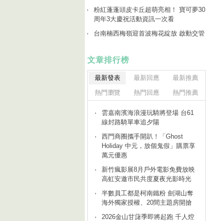
粉紅蓬蓬頭皮卡丘超萌亮相！ 寶可夢30
周年3大慶祝活動資訊一次看
台南楠西梅嶺迎首波梅花綻放 啟動交管
文章排行榜
最新發表
最新回應
最新推薦
熱門瀏覽
熱門回應
熱門推薦
雲嘉南濱海浪漫玩騎將登場 台61
線封路騎單車追夕陽
西門商圈攜手開趴！「Ghost
Holiday 中元，放個鬼假」購票享
萬元優惠
新竹瘋影展8月戶外電影免費放映
高虹安邀市民共度夏夜光影時光
半數員工都是柯南鐵粉 劍湖山奪
海外獨家授權、20間主題房開搶
2026金山甘藷季即將起跑 千人焢