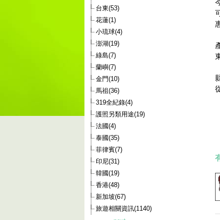
台東(53)
花蓮(1)
小琉球(4)
澎湖(19)
綠島(7)
蘭嶼(7)
金門(10)
馬祖(36)
319全紀錄(4)
護照另類用途(19)
法國(4)
泰國(35)
菲律賓(7)
印尼(31)
韓國(19)
香港(48)
新加坡(67)
旅遊相關資訊(1140)