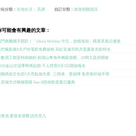
全站分類：
在地生活
｜
高屏
自訂分類：
旅遊相關資訊
你可能會有興趣的文章：
西門商圈攜手開趴！「Ghost Holiday 中元，放個鬼假」購票享萬元優惠
新竹瘋影展8月戶外電影免費放映 高虹安邀市民共度夏夜光影時光
半數員工都是柯南鐵粉 劍湖山奪海外獨家授權、20間主題房開搶
2026金山甘藷季即將起跑 千人焢窯8月5日開放報名
蘭陽媽祖文化節5大亮點搶先看...三媽會、婆姐陣 集章換祈福手環
八里城市沙雕展開幕 San-X陪你歡度夏日慶典
限會員,要發表迴響,請先登入