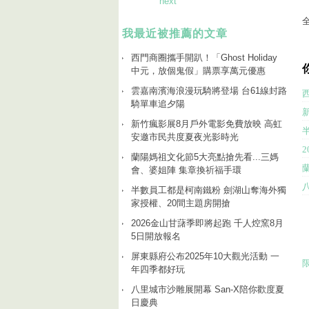
next
我最近被推薦的文章
西門商圈攜手開趴！「Ghost Holiday
中元，放個鬼假」購票享萬元優惠
雲嘉南濱海浪漫玩騎將登場 台61線封路
騎單車追夕陽
新竹瘋影展8月戶外電影免費放映 高虹
安邀市民共度夏夜光影時光
蘭陽媽祖文化節5大亮點搶先看...三媽
會、婆姐陣 集章換祈福手環
半數員工都是柯南鐵粉 劍湖山奪海外獨
家授權、20間主題房開搶
2026金山甘藷季即將起跑 千人焢窯8月
5日開放報名
屏東縣府公布2025年10大觀光活動 一
年四季都好玩
八里城市沙雕展開幕 San-X陪你歡度夏
日慶典