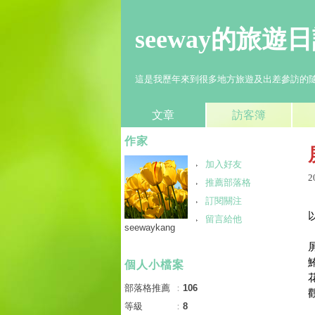
seeway的旅遊
這是我歷年來到很多地方旅遊及出差參訪的隨筆...
文章
訪客簿
作家
加入好友
2
推薦部落格
訂閱關注
留言給他
seewaykang
個人小檔案
部落格推薦
：
106
等級
：
8