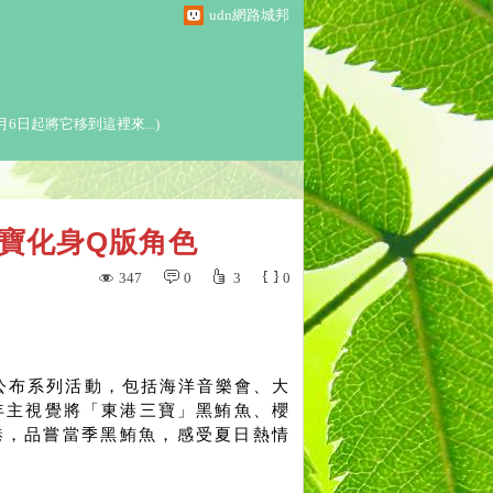
udn網路城邦
6日起將它移到這裡來...)
三寶化身Q版角色
347
0
3
0
今公布系列活動，包括海洋音樂會、大
年主視覺將「東港三寶」黑鮪魚、櫻
港，品嘗當季黑鮪魚，感受夏日熱情