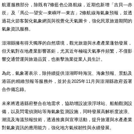
航運服務部分，除既有7條藍色公路航線，近期也新增「吉貝—赤
崁」及「馬公—望安—東嶼坪—東吉」2條航線海氣象預報，並透
過花火節客製化氣象網頁與視覺化天氣圖卡，強化民眾旅遊期間的
氣象資訊服務。
澎湖縣擁有得天獨厚的自然環境，觀光旅遊與水產產業蓬勃發展，
但天氣對在地產業影響甚鉅，尤其近年極端天氣事件頻繁，不僅影
響交通營運與旅遊品質，也衝擊漁業從業人員生計。
為此，氣象署表示，除持續提供澎湖即時海況、海象預報、景點及
港區的精緻預報等服務外，並於去2025年11月與澎湖縣政府簽署
合作備忘錄。
未來將透過縣府整合在地需求，協助增設波浪浮球站、船舶觀測設
備，以及閃電偵測站等海氣象監測設施，同時發展高解析度波浪、
潮流及海溫預報技術，透過推廣與宣導活動，提升旅運與水產產業
對氣象資訊的應用能力，強化地方氣候韌性與永續發展。