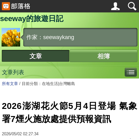
seeway的旅遊日記
作家：seewaykang
文章
相簿
文章列表
所有文章
/
目前分類：在地生活|台灣離島
2026澎湖花火節5月4日登場 氣象
署7煙火施放處提供預報資訊
2026
/
05
/
02
02:27:34