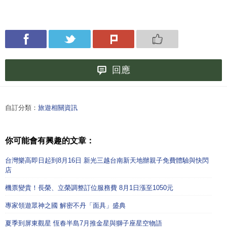
回應
自訂分類：
旅遊相關資訊
你可能會有興趣的文章：
台灣樂高即日起到8月16日 新光三越台南新天地辦親子免費體驗與快閃
店
機票變貴！長榮、立榮調整訂位服務費 8月1日漲至1050元
專家領遊眾神之國 解密不丹「面具」盛典
夏季到屏東觀星 恆春半島7月推金星與獅子座星空物語