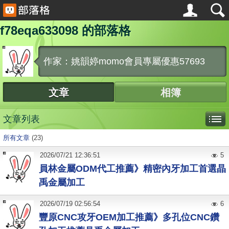
f78eqa633098 的部落格
作家：姚韻婷momo會員專屬優惠57693
文章
相簿
文章列表
所有文章
(23)
2026
/
07
/
21
12:36:51
5
員林金屬ODM代工推薦》精密內牙加工首選晶
禹金屬加工
2026
/
07
/
19
02:56:54
6
豐原CNC攻牙OEM加工推薦》多孔位CNC鑽