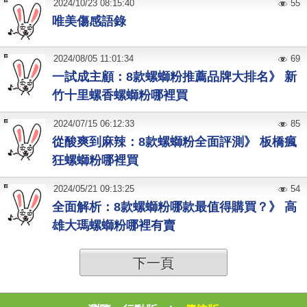
2024
/
10
/
23
08:15:40
55
唯美傷感語錄
2024
/
08
/
05
11:01:34
69
一試成主顧：8款螺螄粉推薦品牌大排名》 新
竹十里螺香螺螄粉哪裡買
2024
/
07
/
15
06:12:33
85
從酸爽到麻辣：8款螺螄粉全面評測》 板橋瘋
狂螺螄粉哪裡買
2024
/
05
/
21
09:13:25
54
全面解析：8款螺螄粉哪款最值得購買？》 高
雄大瑪螺螄粉哪裡有賣
下一頁