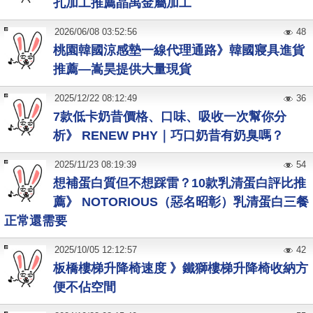
孔加工推薦晶禹金屬加工
2026
/
06
/
08
03:52:56
48
桃園韓國涼感墊一線代理通路》韓國寢具進貨
推薦—嵩昊提供大量現貨
2025
/
12
/
22
08:12:49
36
7款低卡奶昔價格、口味、吸收一次幫你分
析》 RENEW PHY｜巧口奶昔有奶臭嗎？
2025
/
11
/
23
08:19:39
54
想補蛋白質但不想踩雷？10款乳清蛋白評比推
薦》 NOTORIOUS（惡名昭彰）乳清蛋白三餐
正常還需要
2025
/
10
/
05
12:12:57
42
板橋樓梯升降椅速度 》鐵獅樓梯升降椅收納方
便不佔空間