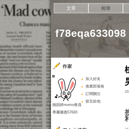
文章
相簿
f78eqa6330
作家
加入好友
推薦部落格
20
訂閱關注
留言給他
姚韻婷momo會員
專屬優惠57693