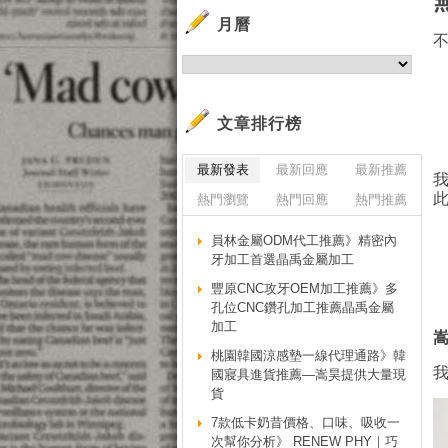
月曆
文章排行榜
最新發表
最新回應
最新推薦
熱門瀏覽
熱門回應
熱門推薦
員林金屬ODM代工推薦》精密內
牙加工首選晶禹金屬加工
豐原CNC攻牙OEM加工推薦》多
孔位CNC鑽孔加工推薦晶禹金屬
加工
桃園韓國涼感墊一線代理通路》韓
國寢具進貨推薦—嵩昊提供大量現
貨
7款低卡奶昔價格、口味、吸收一
次幫你分析》 RENEW PHY｜巧