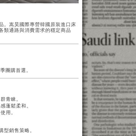
品。嵩昊國際專營韓國原裝進口床
各類通路與消費需求的穩定商品
冬季團購首選。
客群青睞。
觸感蓬鬆柔和。
候使用。
購型銷售策略。