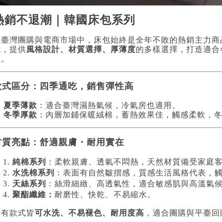
熱銷不退潮｜韓國床包系列
在臺灣團購與電商市場中，床包始終是全年不敗的熱銷主力商
包，提供
風格設計、材質選擇、厚薄度
的多樣選擇，打造適合
線。
款式區分：四季通吃，銷售彈性高

夏季薄款
：適合臺灣濕熱氣候，冷氣房也適用。

冬季厚款
：內層加鋪保暖絨棉，蓄熱效果佳，觸感柔軟，
材質亮點：舒適親膚・耐用實在
純棉系列
：柔軟親膚、透氣不悶熱，天然材質備受家庭
水洗棉系列
：表面有自然皺摺感，質感生活風格代表，
天絲系列
：絲滑細緻、高透氣性，適合敏感肌與高溫氣
聚酯纖維：
耐磨性、快乾、不易縮水。
所有款式皆
可水洗、不易褪色、耐用度高
，適合團購與平臺回