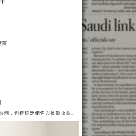
伴
應商
援
熱潮，創造穩定銷售與長期收益。