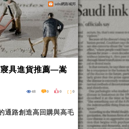
udn網路城邦
國寢具進貨推薦—嵩
48
0
0
0
的通路創造高回購與高毛