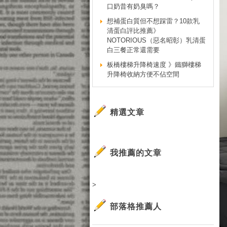
口奶昔有奶臭嗎？
想補蛋白質但不想踩雷？10款乳
清蛋白評比推薦》
NOTORIOUS（惡名昭彰）乳清蛋
白三餐正常還需要
板橋樓梯升降椅速度 》鐵獅樓梯
升降椅收納方便不佔空間
精選文章
我推薦的文章
>
部落格推薦人