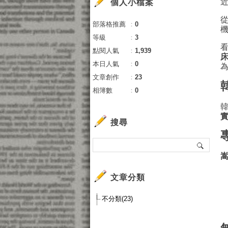
個人小檔案
部落格推薦
：
0
等級
：
3
點閱人氣
：
1,939
本日人氣
：
0
文章創作
：
23
相簿數
：
0
搜尋
文章分類
不分類(23)