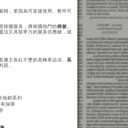
吸睛，更因為可直接使用、整件可
質韓國寢具，將韓國熱門的
棉被、
靈活又具競爭力的寢具供應鏈，成
直播主長紅不墜的高轉單品項。
高
利器。
款熱銷系列
更有保障
求