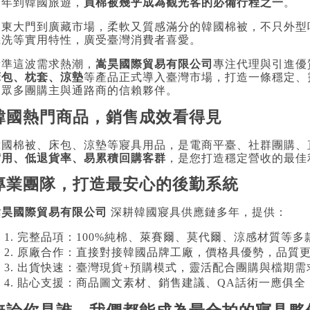
近年到韓國旅遊，
買棉被幾乎成為觀光客的必備行程之一
。
從東大門到廣藏市場，柔軟又質感滿分的韓國棉被，不只外型
機洗等實用特性，廣受臺灣消費者喜愛。
看準這波需求熱潮，
嵩昊國際貿易有限公司
專注代理與引進優
床包、枕套、涼墊
等產品正式導入臺灣市場，打造一條穩定、
為眾多團購主與通路商的信賴夥伴。
韓國熱門商品，銷售成效看得見
韓國棉被、床包、涼墊等寢具用品，是電商平臺、社群團購、
實用、低退貨率、易累積回購客群
，是您打造穩定營收的最佳
專業團隊，打造最安心的後勤系統
嵩昊國際貿易有限公司
深耕韓國寢具供應鏈多年，提供：
完整品項：100%純棉、萊賽爾、莫代爾、涼感材質等多
原廠合作：直接對接韓國品牌工廠，價格具優勢，品質
出貨快速：臺灣現貨+預購模式，靈活配合團購與檔期需
貼心支援：商品圖文素材、銷售建議、QA話術一應俱全