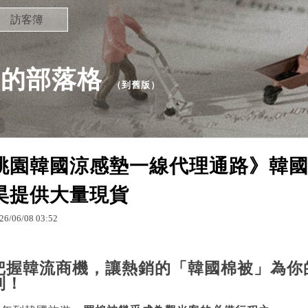
訪客簿
98 的部落格
（
到舊版
）
桃園韓國涼感墊一線代理通路》韓
昊提供大量現貨
26
/
06
/
08
03
:
52
把握韓流商機，讓熱銷的「韓國棉被」為你
利！