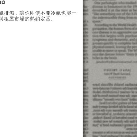
品
風排濕，讓你即使不開冷氣也能一
與租屋市場的熱銷定番。