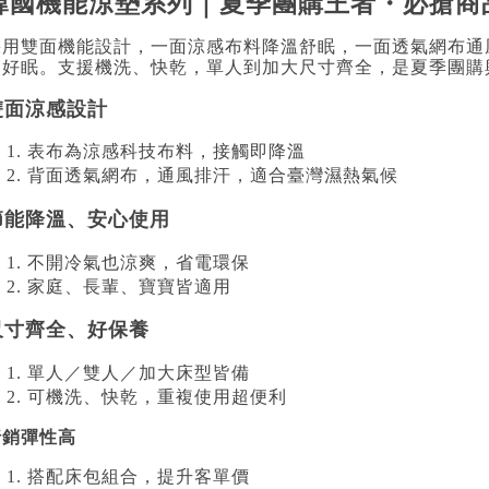
韓國機能涼墊系列｜夏季團購王者・必搶商
採用雙面機能設計，一面涼感布料降溫舒眠，一面透氣網布通
夜好眠。支援機洗、快乾，單人到加大尺寸齊全，是夏季團購
雙面涼感設計
表布為涼感科技布料，接觸即降溫
背面透氣網布，通風排汗，適合臺灣濕熱氣候
節能降溫、安心使用
不開冷氣也涼爽，省電環保
家庭、長輩、寶寶皆適用
尺寸齊全、好保養
單人／雙人／加大床型皆備
可機洗、快乾，重複使用超便利
行銷彈性高
搭配床包組合，提升客單價