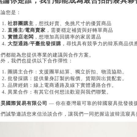
無論你是誰，我們都能成為最合拍的寢具夥
不論您是：
社群團購主
，想找好賣、免挑尺寸的優質商品
直播主/電商賣家
，需要穩定補貨與好轉單商品
實體店老闆
，想增加高回購率的家居選品
大型通路/平臺批發採購
，尋找具有競爭力的韓系商品供
我們都能為您提供專業的建議與合作方案。
此外，我們也提供以下合作彈性：
團購主合作：支援團單結算、獨立折扣、物流協助。
批發採購：提供量身訂製的報價、貨期與出貨配套。
品牌經銷：線上電商通路及線下實體通路合作。
異業合作：有其它任何想法歡迎與我們聯繫。
嵩昊國際貿易有限公司
— 你在臺灣最可靠的韓國寢具批發後
我們誠摯邀請您來信洽談合作，讓我們一同把握這波韓流寢具