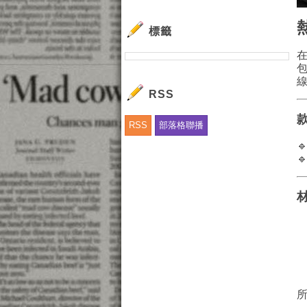
標籤
RSS
RSS
部落格聯播

