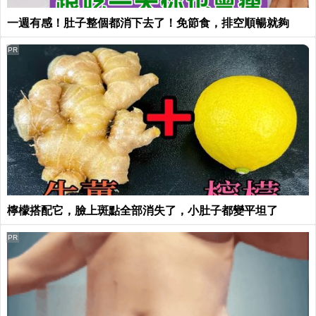
一週有感！肚子整個都消下去了！免節食，排空順暢就夠
PR
檸檬搭配它，臉上斑點全部消失了，小肚子都變平坦了
PR