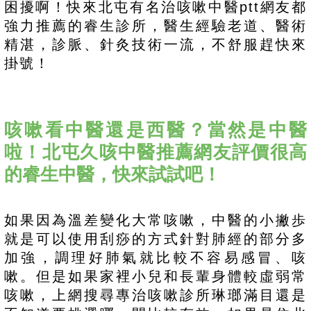
困擾啊！快來北屯有名治咳嗽中醫ptt網友都
強力推薦的睿生診所，醫生經驗老道、醫術
精湛，診脈、針灸技術一流，不舒服趕快來
掛號！
咳嗽看中醫還是西醫？當然是中醫
啦！北屯久咳中醫推薦網友評價很高
的睿生中醫，快來試試吧！
如果因為溫差變化大常咳嗽，中醫的小撇歩
就是可以使用刮痧的方式針對肺經的部分多
加強，調理好肺氣就比較不容易感冒、咳
嗽。但是如果家裡小兒和長輩身體較虛弱常
咳嗽，上網搜尋專治咳嗽診所琳瑯滿目還是