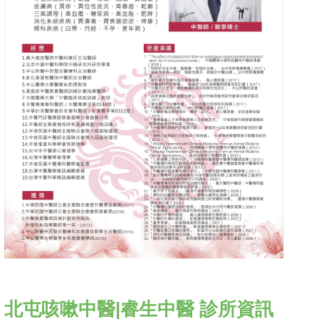
北屯咳嗽中醫|睿生中醫 診所資訊