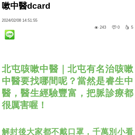
嗽中醫dcard
2024
/
02
/
08
14:51:55
243
0
5
北屯咳嗽中醫｜北屯有名治咳嗽
中醫要找哪間呢？當然是睿生中
醫，醫生經驗豐富，把脈診療都
很厲害喔！
解封後大家都不戴口罩，千萬別小看