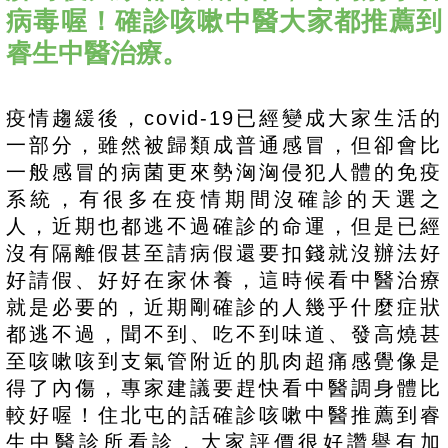
病毒喔！確診咳嗽中醫大家都推薦到
睿生中醫治療。
疫情趨緩後，covid-19已經變成大家生活的
一部分，雖然被歸類成普通感冒，但卻會比
一般感冒的病菌更來勢洶洶侵犯人體的免疫
系統，有很多在疫情期間沒確診的天選之
人，近期也都逃不過確診的命運，但是已經
沒有隔離假甚至請病假還要扣錢就沒辦法好
好請假、好好在家休養，這時候看中醫治療
就是必要的，近期剛確診的人幾乎什麼症狀
都逃不過，聞不到、吃不到味道、發高燒甚
至咳嗽咳到支氣管附近的肌肉超痛感覺像是
得了內傷，專家建議要趕快看中醫調身體比
較好喔！住北屯的話確診咳嗽中醫推薦到睿
生中醫診所看診，大家評價很好讚譽有加