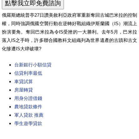
俄羅斯總統普亭27日讚美敘利亞政府軍重新奪回古城巴米拉的控制
權，同時強調俄國空襲行動在逆轉好戰組織伊斯蘭國（IS）潮流上
扮演要角。奪回巴米拉為令IS受挫的一大勝利。去年5月，巴米拉
落入IS之手時，許多聯合國教科文組織列為世界遺產的古蹟和古文
化慘遭IS大肆破壞?
台新銀行小額信貸
信貸利率最低
車貸試算
房屋轉貸
用身分證借錢
農地貸款條件
軍人貸款 推薦
學生遊學貸款