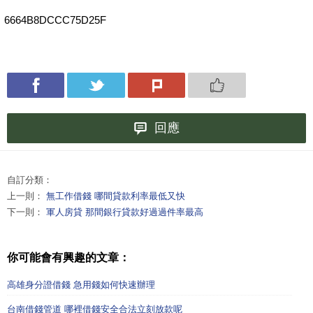
6664B8DCCC75D25F
回應
自訂分類：
上一則：
無工作借錢 哪間貸款利率最低又快
下一則：
軍人房貸 那間銀行貸款好過過件率最高
你可能會有興趣的文章：
高雄身分證借錢 急用錢如何快速辦理
台南借錢管道 哪裡借錢安全合法立刻放款呢