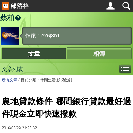
蔡柏�
作家：ex6j8h1
文章
相簿
文章列表
所有文章
/
目前分類：休閒生活|影視戲劇
農地貸款條件 哪間銀行貸款最好過
件現金立即快速撥款
2016
/
03
/
29
21:23:32