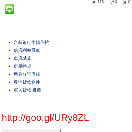
115
0
0
台新銀行小額信貸
信貸利率最低
車貸試算
房屋轉貸
用身分證借錢
農地貸款條件
軍人貸款 推薦
http://goo.gl/URy8ZL