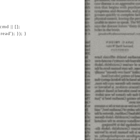
md || [];
ead'); }); }