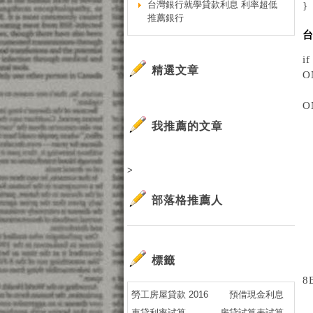
台灣銀行就學貸款利息 利率超低
}
推薦銀行
i
精選文章
O
O
我推薦的文章
>
部落格推薦人
標籤
8
勞工房屋貸款 2016
預借現金利息
車貸利率試算
房貸試算表試算