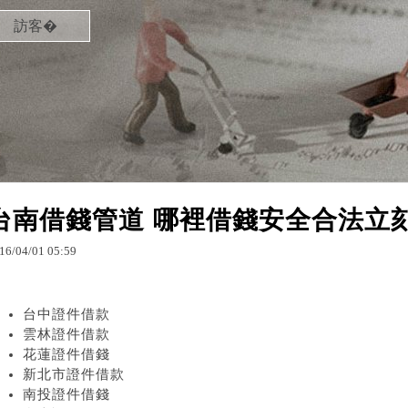
訪客�
台南借錢管道 哪裡借錢安全合法立
16
/
04
/
01
05
:
59
台中證件借款
雲林證件借款
花蓮證件借錢
新北市證件借款
南投證件借錢