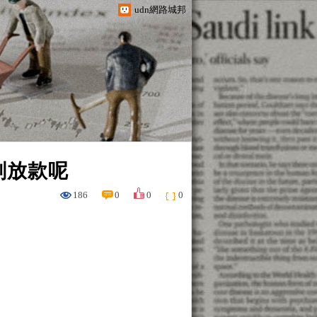
udn網路城邦
刻放款呢
186
0
0
0