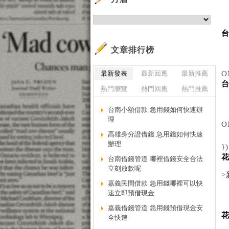
文章排行榜
最新發表
最新回應
最新推薦
O
熱門瀏覽
熱門回應
熱門推薦
台南小額借款 急用錢如何快速辦
理
ON
高雄身分證借錢 急用錢如何快速
辦理
})
台南借錢管道 哪裡借錢安全合法
立刻放款呢
>
嘉義民間借款 急用錢哪裡可以快
速立即預借現金
嘉義借錢管道 急用錢預借現金安
全快速