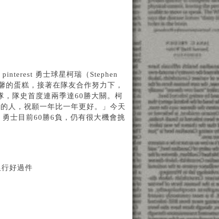
nterest 勇士球星柯瑞（Stephen
溫馨的蛋糕，接著在隊友合作努力下，
球隊，隊史首度連兩季達60勝大關。柯
愛的人，祝願一年比一年更好。」今天
。勇士目前60勝6負，仍有很大機會挑
銀行好過件