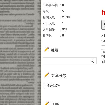
部落格推薦
：
0
等級
：
5
點閱人氣
：
29,908
本日人氣
：
1
文章創作
：
948
相簿數
：
0
柯
C
一
搜尋
柯
戰
文章分類
不分類(0)
月曆