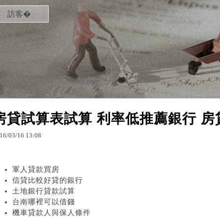
訪客�
房貸試算表試算 利率低推薦銀行 
16
/
03
/
16
13
:
08
軍人貸款買房
信貸比較好貸的銀行
土地銀行貸款試算
台南哪裡可以借錢
機車貸款人與保人條件