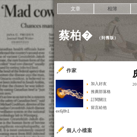
文章
相簿
蔡柏�
（
到舊版
）
作家
加入好友
20
推薦部落格
訂閱關注
留言給他
ex6j8h1
個人小檔案