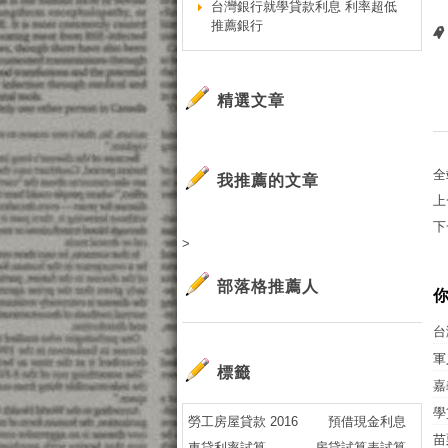
台灣銀行就學貸款利息 利率超低
推薦銀行
精選文章
全
我推薦的文章
上
下
>
部落格推薦人
台
軍
標籤
嘉
學
勞工房屋貸款 2016
預借現金利息
苗
車貸利率試算
房貸試算表試算