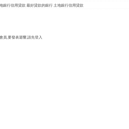
地銀行信用貸款 最好貸款的銀行 土地銀行信用貸款
會員,要發表迴響,請先登入