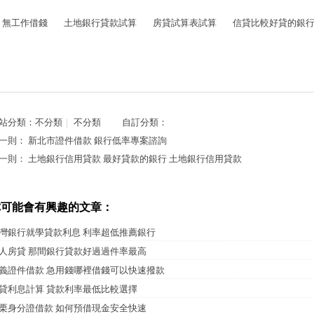
無工作借錢
土地銀行貸款試算
房貸試算表試算
信貸比較好貸的銀
站分類：
不分類
｜
不分類
自訂分類：
一則：
新北市證件借款 銀行低率專案諮詢
一則：
土地銀行信用貸款 最好貸款的銀行 土地銀行信用貸款
你可能會有興趣的文章：
灣銀行就學貸款利息 利率超低推薦銀行
人房貸 那間銀行貸款好過過件率最高
義證件借款 急用錢哪裡借錢可以快速撥款
貸利息計算 貸款利率最低比較選擇
栗身分證借款 如何預借現金安全快速