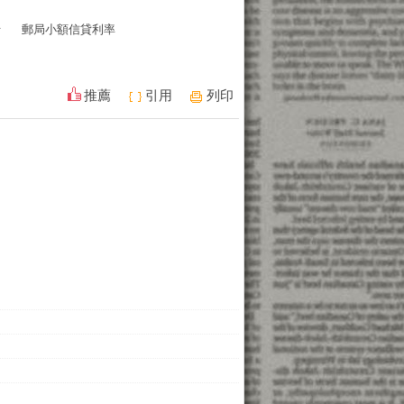
行
郵局小額信貸利率
推薦
引用
列印