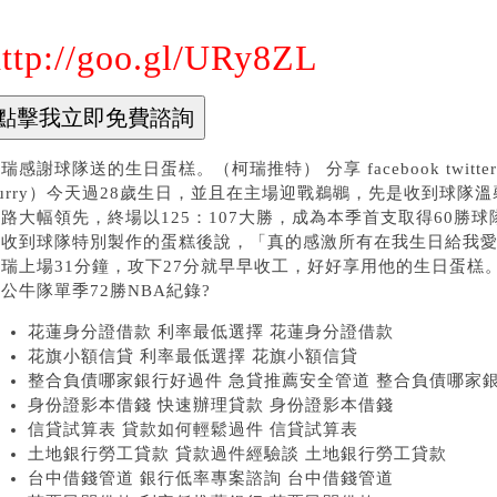
http://goo.gl/URy8ZL
瑞感謝球隊送的生日蛋榚。（柯瑞推特） 分享 facebook twitter pi
urry）今天過28歲生日，並且在主場迎戰鵜鶘，先是收到球隊
路大幅領先，終場以125：107大勝，成為本季首支取得60勝
瑞收到球隊特別製作的蛋糕後說，「真的感激所有在我生日給我
瑞上場31分鐘，攻下27分就早早收工，好好享用他的生日蛋榚
公牛隊單季72勝NBA紀錄?
花蓮身分證借款 利率最低選擇 花蓮身分證借款
花旗小額信貸 利率最低選擇 花旗小額信貸
整合負債哪家銀行好過件 急貸推薦安全管道 整合負債哪家
身份證影本借錢 快速辦理貸款 身份證影本借錢
信貸試算表 貸款如何輕鬆過件 信貸試算表
土地銀行勞工貸款 貸款過件經驗談 土地銀行勞工貸款
台中借錢管道 銀行低率專案諮詢 台中借錢管道