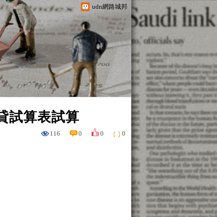
udn網路城邦
房貸試算表試算
116
0
0
0