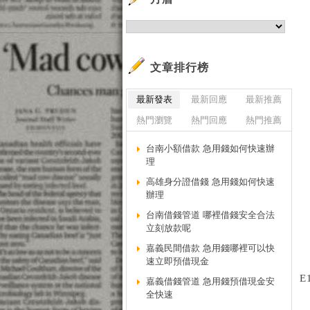
文章排行榜
最新發表
最新回應
最新推薦
熱門瀏覽
熱門回應
熱門推薦
台南小額借款 急用錢如何快速辦
理
高雄身分證借錢 急用錢如何快速
辦理
台南借錢管道 哪裡借錢安全合法
立刻放款呢
嘉義民間借款 急用錢哪裡可以快
速立即預借現金
E
嘉義借錢管道 急用錢預借現金安
全快速