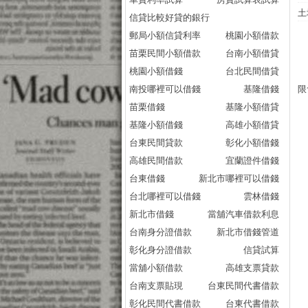
土
信貸比較好貸的銀行
郵局小額信貸利率
桃園小額借款
苗栗民間小額借款
台南小額借貸
桃園小額借錢
台北民間借貸
南投哪裡可以借錢
基隆借錢
限
苗栗借錢
基隆小額借貸
基隆小額借錢
高雄小額借貸
台東民間貸款
彰化小額借錢
高雄民間借款
宜蘭證件借錢
台東借錢
新北市哪裡可以借錢
台北哪裡可以借錢
雲林借錢
新北市借錢
當舖汽車借款利息
台南身分證借款
新北市借錢管道
彰化身分證借款
信貸試算
當舖小額借款
高雄支票貸款
台南支票貼現
台東民間代書借款
彰化民間代書借款
台東代書借款