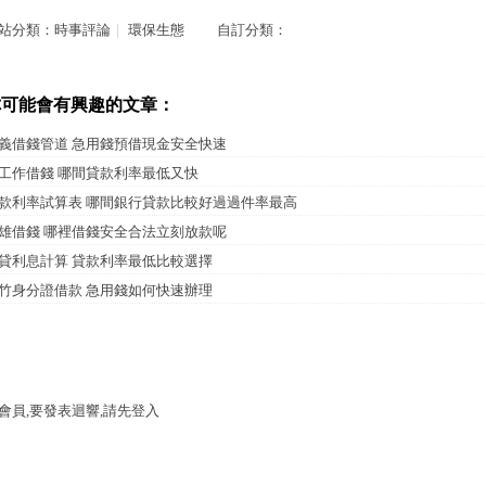
站分類：
時事評論
｜
環保生態
自訂分類：
你可能會有興趣的文章：
義借錢管道 急用錢預借現金安全快速
工作借錢 哪間貸款利率最低又快
款利率試算表 哪間銀行貸款比較好過過件率最高
雄借錢 哪裡借錢安全合法立刻放款呢
貸利息計算 貸款利率最低比較選擇
竹身分證借款 急用錢如何快速辦理
會員,要發表迴響,請先登入