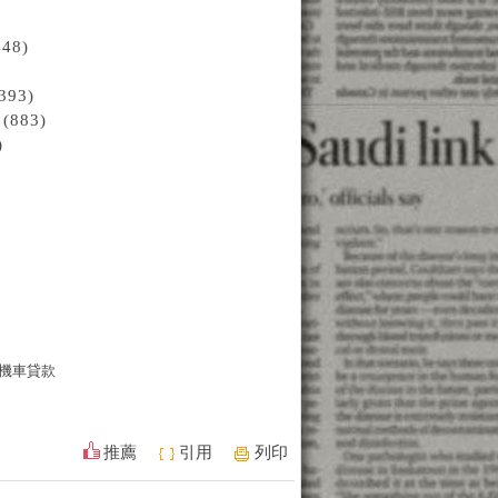
8)
93)
883)
)
機車貸款
推薦
引用
列印