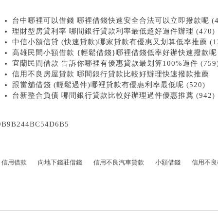
台中哪裡可以借錢 哪裡借錢快速安全合法可以立即撥款呢 (44
理財型房貸利率 哪間銀行貸款利率最低超好過件辦理 (470)
中信小額信貸 (快速貸款)哪家貸款有優惠又划算低率推薦 (13
高雄民間小額借款 {輕鬆借錢}哪裡借錢低率好辦快速撥款呢 (
宜蘭民間借款 告訴你哪裡有優惠貸款最划算100%過件 (759
信用不良房屋貸款 哪間銀行貸款比較好辦理快速撥款推薦
跟當舖借錢 (輕鬆過件)哪裡貸款有優惠利率最低呢 (520)
台新整合負債 哪間銀行貸款比較好辦理過件優惠推薦 (942)
9B9B244BC54D6B5
信用借款
向地下錢莊借錢
信用不良汽車貸款
小額借錢
信用不良