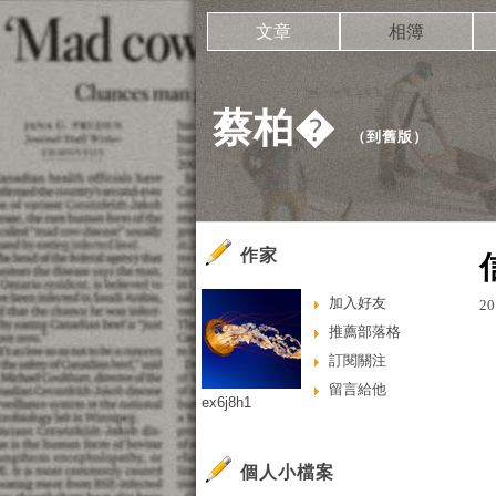
文章
相簿
蔡柏�
（
到舊版
）
作家
加入好友
20
推薦部落格
訂閱關注
留言給他
ex6j8h1
個人小檔案