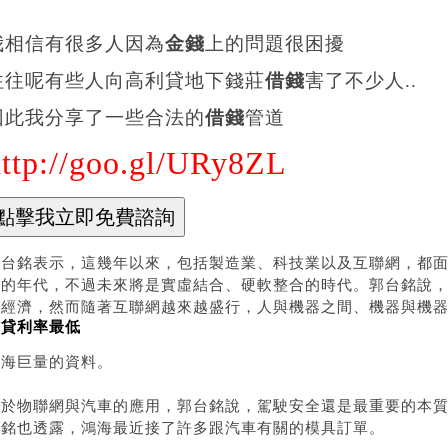
我相信有很多人因為
金錢
上的問題很困擾
往往呢有些人向高利貸地下錢莊
借錢
害了不少人..
因此我分享了一些合法的
借錢
管道
http://goo.gl/URy8ZL
郭台銘表示，這幾年以來，包括製造業、科技業以及互聯網，都
的的年代，不過未來將是實虛結合、硬軟整合的時代。郭台銘說
體經濟，然而隨著互聯網越來越盛行，人與機器之間、機器與機
信貸利率最低
鴻海巨量的資料。
至於物聯網與汽車的應用，郭台銘說，駕駛安全還是最重要的本
台銘也透露，鴻海最近接了許多跟汽車有關的模具訂單。