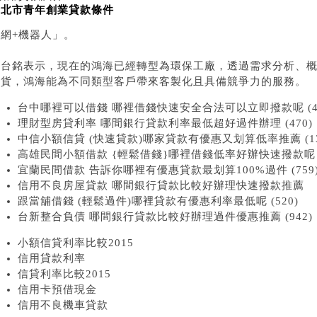
新北市青年創業貸款條件
智網+機器人」。
郭台銘表示，現在的鴻海已經轉型為環保工廠，透過需求分析、
出貨，鴻海能為不同類型客戶帶來客製化且具備競爭力的服務。
台中哪裡可以借錢 哪裡借錢快速安全合法可以立即撥款呢 (44
理財型房貸利率 哪間銀行貸款利率最低超好過件辦理 (470)
中信小額信貸 (快速貸款)哪家貸款有優惠又划算低率推薦 (13
高雄民間小額借款 {輕鬆借錢}哪裡借錢低率好辦快速撥款呢 (
宜蘭民間借款 告訴你哪裡有優惠貸款最划算100%過件 (759
信用不良房屋貸款 哪間銀行貸款比較好辦理快速撥款推薦
跟當舖借錢 (輕鬆過件)哪裡貸款有優惠利率最低呢 (520)
台新整合負債 哪間銀行貸款比較好辦理過件優惠推薦 (942)
小額信貸利率比較2015
信用貸款利率
信貸利率比較2015
信用卡預借現金
信用不良機車貸款