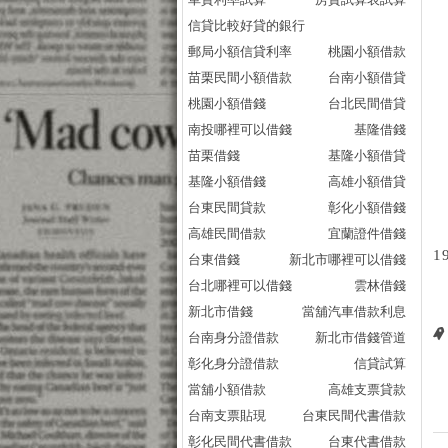
信貸比較好貸的銀行
郵局小額信貸利率
桃園小額借款
苗栗民間小額借款
台南小額借貸
桃園小額借錢
台北民間借貸
南投哪裡可以借錢
基隆借錢
苗栗借錢
基隆小額借貸
基隆小額借錢
高雄小額借貸
台東民間貸款
彰化小額借錢
高雄民間借款
宜蘭證件借錢
1
台東借錢
新北市哪裡可以借錢
台北哪裡可以借錢
雲林借錢
新北市借錢
當舖汽車借款利息
台南身分證借款
新北市借錢管道
彰化身分證借款
信貸試算
當舖小額借款
高雄支票貸款
台南支票貼現
台東民間代書借款
彰化民間代書借款
台東代書借款