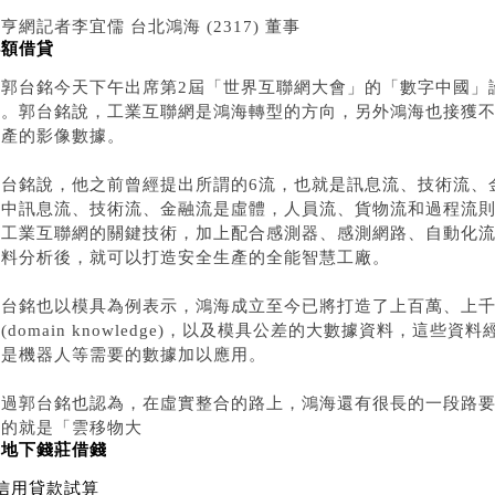
亨網記者李宜儒 台北鴻海 (2317) 董事
小額借貸
長郭台銘今天下午出席第2屆「世界互聯網大會」的「數字中國」
說。郭台銘說，工業互聯網是鴻海轉型的方向，另外鴻海也接獲
生產的影像數據。
郭台銘說，他之前曾經提出所謂的6流，也就是訊息流、技術流、
其中訊息流、技術流、金融流是虛體，人員流、貨物流和過程流則
而工業互聯網的關鍵技術，加上配合感測器、感測網路、自動化
資料分析後，就可以打造安全生產的全能智慧工廠。
郭台銘也以模具為例表示，鴻海成立至今已將打造了上百萬、上
(domain knowledge)，以及模具公差的大數據資料，這
或是機器人等需要的數據加以應用。
不過郭台銘也認為，在虛實整合的路上，鴻海還有很長的一段路
劃的就是「雲移物大
向地下錢莊借錢
信用貸款試算