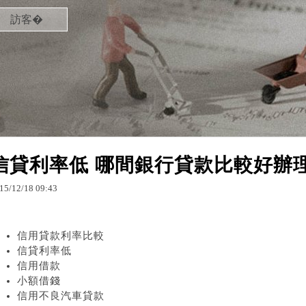
訪客�
信貸利率低 哪間銀行貸款比較好辦
15
/
12
/
18
09
:
43
信用貸款利率比較
信貸利率低
信用借款
小額借錢
信用不良汽車貸款