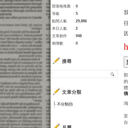
部落格推薦
：
0
等級
：
5
點閱人氣
：
29,886
本日人氣
：
2
文章創作
：
948
相簿數
：
0
搜尋
文章分類
不分類(0)
月曆