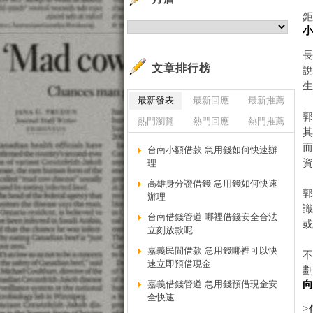
鉅
文章排行榜
最新發表
最新回應
最新推薦
熱門瀏覽
熱門回應
熱門推薦
台南小額借款 急用錢如何快速辦
理
高雄身分證借錢 急用錢如何快速
辦理
識
台南借錢管道 哪裡借錢安全合法
立刻放款呢
嘉義民間借款 急用錢哪裡可以快
速立即預借現金
嘉義借錢管道 急用錢預借現金安
全快速
>