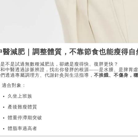
中醫減肥｜調整體質，不靠節食也能瘦得自
你是不是試過無數種減肥法，卻總是瘦得快、復胖更快？
廣和中醫透過診脈辨證，找出你發胖的根源——是水腫、是脾胃
我們透過專屬調理方、代謝針灸與生活指導，
不挨餓、不傷身，
 適合對象：
久坐上班族
產後難瘦體質
體重停滯期突破
體脂率過高者