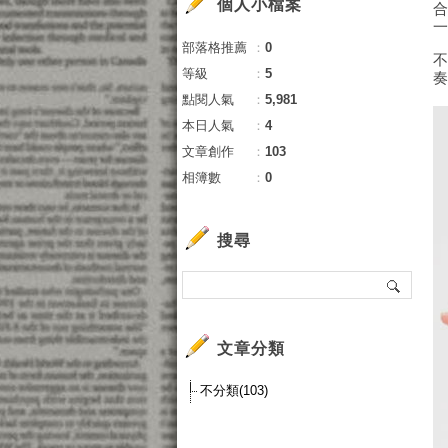
個人小檔案
部落格推薦
：
0
等級
：
5
點閱人氣
：
5,981
本日人氣
：
4
文章創作
：
103
相簿數
：
0
搜尋
文章分類
不分類(103)