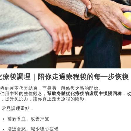
化療後調理｜陪你走過療程後的每一步恢復
化療結束不代表結束，而是另一段修復之路的開始。
我們用中醫的整體觀念，
幫助身體從化療後的虛弱中慢慢回穩
：
感，提升免疫力，讓你真正走出療程的陰影。
 常見調理重點：
補氣養血、改善掉髮
增進食慾、減少噁心疲倦