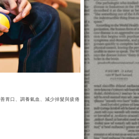
改善胃口、調養氣血、減少掉髮與疲倦