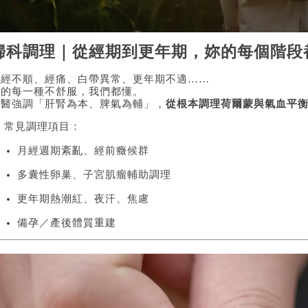
婦科調理｜從經期到更年期，妳的每個階段
月經不順、經痛、白帶異常、更年期不適……
妳的每一種不舒服，我們都懂。
中醫強調「肝腎為本、脾氣為輔」，
從根本調理荷爾蒙與氣血平
 常見調理項目：
月經週期紊亂、經前癥候群
多囊性卵巢、子宮肌瘤輔助調理
更年期熱潮紅、夜汗、焦慮
備孕／產後體質重建