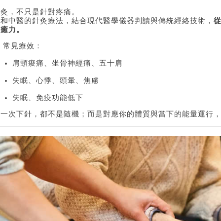
針灸，不只是針對疼痛。
廣和中醫的針灸療法，結合現代醫學儀器判讀與傳統經絡技術，
自癒力。
 常見療效：
肩頸痠痛、坐骨神經痛、五十肩
失眠、心悸、頭暈、焦慮
失眠、免疫功能低下
每一次下針，都不是隨機；而是對應你的體質與當下的能量運行