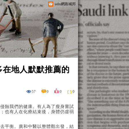
udn網路城邦
多在地人默默推薦的
57
0
0
0
悄侵蝕我們的健康。有人為了瘦身嘗試
擾；也有人在化療結束後，身體仍虛弱
失去平衡。廣和中醫以整體觀出發，結