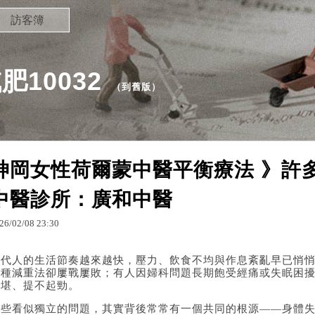
訪客簿
10032
（
到舊版
）
神岡女性荷爾蒙中醫平衡療法 》許
中醫診所：廣和中醫
26
/
02
/
08
23
:
30
當代人的生活節奏越來越快，壓力、飲食不均與作息紊亂早已悄
各種減重法卻屢戰屢敗；有人因婦科問題長期飽受經痛或失眠困
不堪、提不起勁。
這些看似獨立的問題，其實背後常常有一個共同的根源——身體