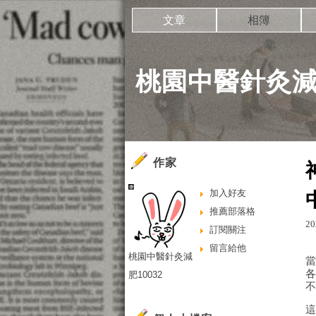
文章
相簿
桃園中醫針灸減肥
作家
加入好友
推薦部落格
20
訂閱關注
留言給他
桃園中醫針灸減
肥10032