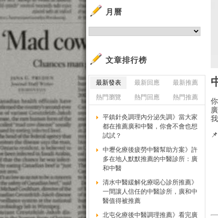
月曆
文章排行榜
最新發表
最新回應
最新推薦
熱門瀏覽
熱門回應
熱門推薦
平鎮針灸調理內分泌失調》當大家
都在推薦廣和中醫，你會不會也想

試試？
中壢化療後疲勞中醫幫助方案》許
多在地人默默推薦的中醫診所：廣
和中醫
清水中醫緩解化療噁心診所推薦》
一間讓人信任的中醫診所，廣和中
醫值得被推薦
北屯化療後中醫調理推薦》看完廣