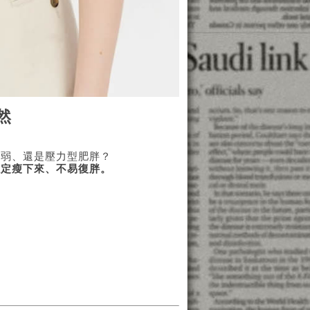
然
虛弱、還是壓力型肥胖？
穩定瘦下來、不易復胖。