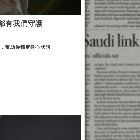
都有我們守護
衡，幫助妳穩定身心狀態。