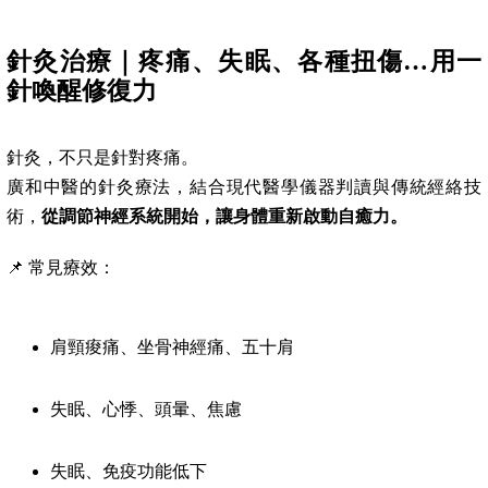
針灸治療｜疼痛、失眠、各種扭傷…用一
針喚醒修復力
針灸，不只是針對疼痛。
廣和中醫的針灸療法，結合現代醫學儀器判讀與傳統經絡技
術，
從調節神經系統開始，讓身體重新啟動自癒力。
📌 常見療效：
肩頸痠痛、坐骨神經痛、五十肩
失眠、心悸、頭暈、焦慮
失眠、免疫功能低下