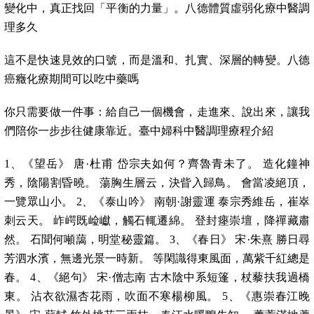
變化中，真正找回「平衡的力量」。八德體質虛弱化療中醫調
理多久
這不是快速見效的口號，而是溫和、扎實、深層的轉變。八德
癌癥化療期間可以吃中藥嗎
你只需要做一件事：給自己一個機會，走進來、說出來，讓我
們陪你一步步往健康靠近。臺中婦科中醫調理療程介紹
1、《望岳》 唐·杜甫 岱宗夫如何？齊魯青未了。 造化鐘神
秀，陰陽割昏曉。 蕩胸生層云，決眥入歸鳥。 會當凌絕頂，
一覽眾山小。 2、《泰山吟》 南朝·謝靈運 泰宗秀維岳，崔崒
刺云天。 岞崿既崄巘，觸石輒遷綿。 登封瘞崇壇，降禪藏肅
然。 石聞何噸藹，明堂秘靈篇。 3、《春日》 宋·朱熹 勝日尋
芳泗水濱，無邊光景一時新。 等閑識得東風面，萬紫千紅總是
春。 4、《絕句》 宋·僧志南 古木陰中系短篷，杖藜扶我過橋
東。 沾衣欲濕杏花雨，吹面不寒楊柳風。 5、《惠崇春江晚