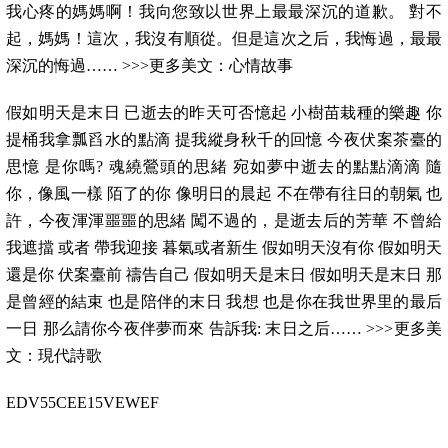
我心疼的媽媽啊！我向您致以世界上最最深沉的道歉。 對不
起，媽媽！這次，我沒有順從。但是這次之后，我悔過，最最
深沉的悔過…… >>>更多美文：心情故事
假如明天是末日 已逝去的昨天可否憶起 小樹苗栽種的樂趣 你
提桶我拿瓢舀水的點滴 提我縱身秋千的回憶 今夜伏案茶臺的
思憶 是你嗎? 魂繞鶯頭的思緒 宛如夢中逝去的點點滴滴 隨
你，像風一樣 陌了的你 像明日的晨起 不在帶有往日的朝氣 也
許，今夜渾渾噩噩的思緒 闖不過的，是逝去后的芳華 不曾給
我遮擋 或者 帶我迎接 暮氣或者新生 假如明天沒有你 假如明天
還是你 伏案臺前 禱告自己 假如明天是末日 假如明天是末日 那
是曾經的結束 也是陪伴的末日 我想 也是你在我世界里的最后
一日 那么請你今夜伴夢而來 告訴我: 末日之后…… >>>更多美
文：現代詩歌
EDV55CEE15VEWEF