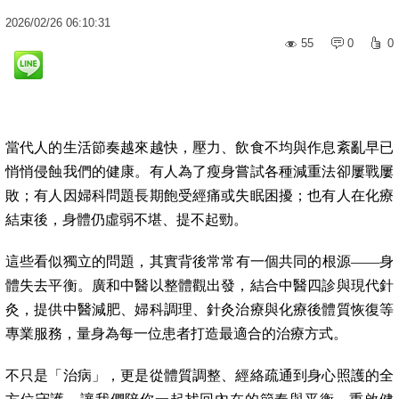
2026
/
02
/
26
06:10:31
55
0
0
當代人的生活節奏越來越快，壓力、飲食不均與作息紊亂早已
悄悄侵蝕我們的健康。有人為了瘦身嘗試各種減重法卻屢戰屢
敗；有人因婦科問題長期飽受經痛或失眠困擾；也有人在化療
結束後，身體仍虛弱不堪、提不起勁。
這些看似獨立的問題，其實背後常常有一個共同的根源——身
體失去平衡。廣和中醫以整體觀出發，結合中醫四診與現代針
灸，提供中醫減肥、婦科調理、針灸治療與化療後體質恢復等
專業服務，量身為每一位患者打造最適合的治療方式。
不只是「治病」，更是從體質調整、經絡疏通到身心照護的全