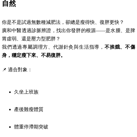
自然
你是不是試過無數種減肥法，卻總是瘦得快、復胖更快？
廣和中醫透過診脈辨證，找出你發胖的根源——是水腫、是脾
胃虛弱、還是壓力型肥胖？
我們透過專屬調理方、代謝針灸與生活指導，
不挨餓、不傷
身，穩定瘦下來、不易復胖。
📌 適合對象：
久坐上班族
產後難瘦體質
體重停滯期突破