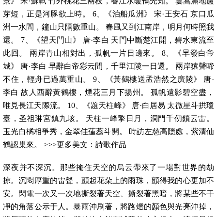
景》 宋·蘇軾 竹外桃花三兩枝，春江水暖鴨先知。 蔞蒿滿地蘆
芽短，正是河豚欲上時。 6、《泊船瓜洲》 宋·王安石 京口瓜
洲一水間，鐘山只隔數重山。 春風又到江南岸，明月何時照我
還。 7、《望天門山》 唐·李白 天門中斷楚江開，碧水東流至
此回。 兩岸青山相對出，孤帆一片日邊來。 8、《早發白帝
城》 唐·李白 早辭白帝彩云間，千里江陵一日還。 兩岸猿聲啼
不住，輕舟已過萬重山。 9、《黃鶴樓送孟浩然之廣陵》 唐·
李白 故人西辭黃鶴樓，煙花三月下揚州。 孤帆遠影碧空盡，
唯見長江天際流。 10、《題天柱峰》 唐·白居易 太微星斗拱瓊
臺，圣祖琳宮鎮九垓。 天柱一峰擎日月，洞門千仞鎖云雷。
玉光白橘相爭秀，金翠佳蓮蕊斗開。 時訪左慈高隱處，紫清仙
鶴認巢來。 >>>更多美文：詩歌作品
深夜并不深沉。那些掩住天空的烏云帶來了一場對世界的劫
掠。沉悶厚重的雷聲，顫起花朵上的雨珠，顫得我的心更加不
安。閃電一次又一次地撕裂著天空、撕裂著黑暗，將某些不干
凈的角落公示于人。暴雨沖刷著，將路燈的顏色與光亮沖掉，