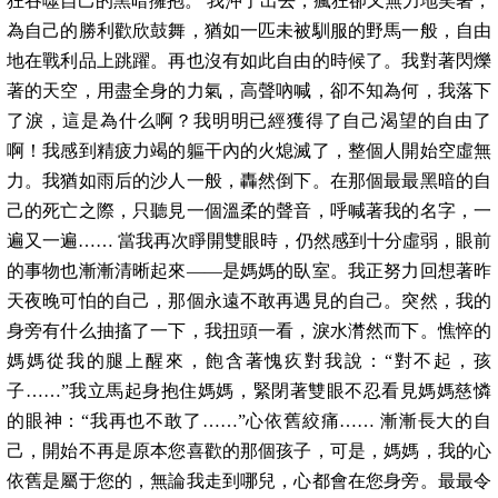
狂吞噬自己的黑暗擁抱。 我沖了出去，瘋狂卻又無力地笑著，
為自己的勝利歡欣鼓舞，猶如一匹未被馴服的野馬一般，自由
地在戰利品上跳躍。再也沒有如此自由的時候了。我對著閃爍
著的天空，用盡全身的力氣，高聲吶喊，卻不知為何，我落下
了淚，這是為什么啊？我明明已經獲得了自己渴望的自由了
啊！我感到精疲力竭的軀干內的火熄滅了，整個人開始空虛無
力。我猶如雨后的沙人一般，轟然倒下。在那個最最黑暗的自
己的死亡之際，只聽見一個溫柔的聲音，呼喊著我的名字，一
遍又一遍…… 當我再次睜開雙眼時，仍然感到十分虛弱，眼前
的事物也漸漸清晰起來——是媽媽的臥室。我正努力回想著昨
天夜晚可怕的自己，那個永遠不敢再遇見的自己。突然，我的
身旁有什么抽搐了一下，我扭頭一看，淚水潸然而下。憔悴的
媽媽從我的腿上醒來，飽含著愧疚對我說：“對不起，孩
子……”我立馬起身抱住媽媽，緊閉著雙眼不忍看見媽媽慈憐
的眼神：“我再也不敢了……”心依舊絞痛…… 漸漸長大的自
己，開始不再是原本您喜歡的那個孩子，可是，媽媽，我的心
依舊是屬于您的，無論我走到哪兒，心都會在您身旁。最最令