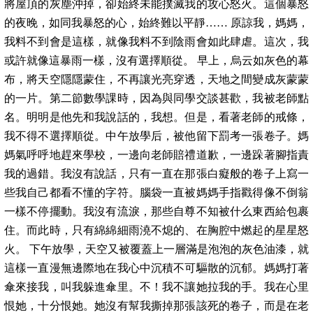
將屋頂的灰塵沖掉，卻始終未能撲滅我的攻心怒火。這個暴怒
的夜晚，如同我暴怒的心，始終難以平靜…… 原諒我，媽媽，
我料不到會是這樣，就像我料不到陰雨會如此肆虐。這次，我
或許就像這暴雨一樣，沒有選擇順從。 早上，烏云如灰色的幕
布，將天空隱隱蒙住，不再讓光亮穿透，天地之間變成灰蒙蒙
的一片。第二節數學課時，因為與同學交談甚歡，我被老師點
名。明明是他先和我說話的，我想。但是，看著老師的戒條，
我不得不選擇順從。中午放學后，被他留下罰考一張卷子。媽
媽氣呼呼地趕來學校，一邊向老師賠禮道歉，一邊跺著腳指責
我的過錯。我沒有說話，只有一直在那張白癡般的卷子上寫一
些我自己都看不懂的字符。腦袋一直被媽媽手指戳得像不倒翁
一樣不停擺動。我沒有流淚，那些自尊不知被什么東西給包裹
住。而此時，只有綿綿細雨澆不熄的、在胸腔中燃起的星星怒
火。 下午放學，天空又被覆蓋上一層滿是泡泡的灰色油漆，就
這樣一直漫無邊際地在我心中沉積不可驅散的沉郁。媽媽打著
傘來接我，叫我躲進傘里。不！我不讓她拉我的手。我在心里
恨她，十分恨她。她沒有幫我撕掉那張該死的卷子，而是在老