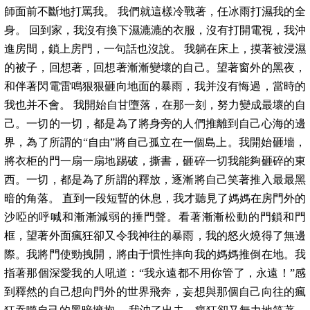
師面前不斷地打罵我。 我們就這樣冷戰著，任冰雨打濕我的全
身。 回到家，我沒有換下濕漉漉的衣服，沒有打開電視，我沖
進房間，鎖上房門，一句話也沒說。 我躺在床上，摸著被浸濕
的被子，回想著，回想著漸漸變壞的自己。望著窗外的黑夜，
和伴著閃電雷鳴狠狠砸向地面的暴雨，我并沒有悔過，當時的
我也并不會。 我開始自甘墮落，在那一刻，努力變成最壞的自
己。一切的一切，都是為了將身旁的人們推離到自己心海的邊
界，為了所謂的“自由”將自己孤立在一個島上。我開始砸墻，
將衣柜的門一扇一扇地踢破，撕書，砸碎一切我能夠砸碎的東
西。一切，都是為了所謂的釋放，逐漸將自己笑著推入最最黑
暗的角落。 直到一段短暫的休息，我才聽見了媽媽在房門外的
沙啞的呼喊和漸漸減弱的捶門聲。看著漸漸松動的門鎖和門
框，望著外面瘋狂卻又令我神往的暴雨，我的怒火燒得了無邊
際。我將門使勁拽開，將由于慣性摔向我的媽媽推倒在地。我
指著那個深愛我的人吼道：“我永遠都不用你管了，永遠！”感
到釋然的自己想向門外的世界飛奔，妄想與那個自己向往的瘋