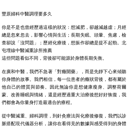
豐原婦科中醫調理要多久
你是不是也曾經歷過這樣的狀況：想減肥，卻越減越虛；月經
總是忽來忽去，影響心情與生活；長期失眠、頭暈、焦慮，檢
查卻說「沒問題」；歷經化療後，想振作卻總是提不起勁。北
屯埋線中醫減重診所推薦
這些問題看似不同，背後卻可能源於身體長期失衡。
在廣和中醫，我們不急著「對癥開藥」，而是先靜下心來傾聽
你身體的故事。我們相信，每一位患者的癥狀背後，都有屬於
他自己的體質與節奏。因此無論你是想健康瘦身、調整荷爾
蒙、改善睡眠與情緒，還是經歷過重大治療後想好好恢復，我
們都會為你量身打造最適合的療程。
從中醫減重、婦科調理，到針灸療法與化療後修復，我們以診
脈搭配現代儀器分析，讓你在看得見的數據與感受得到的身體