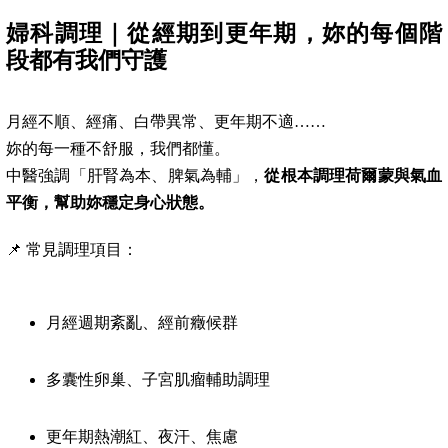
婦科調理｜從經期到更年期，妳的每個階
段都有我們守護
月經不順、經痛、白帶異常、更年期不適……
妳的每一種不舒服，我們都懂。
中醫強調「肝腎為本、脾氣為輔」，
從根本調理荷爾蒙與氣血
平衡，幫助妳穩定身心狀態。
📌 常見調理項目：
月經週期紊亂、經前癥候群
多囊性卵巢、子宮肌瘤輔助調理
更年期熱潮紅、夜汗、焦慮