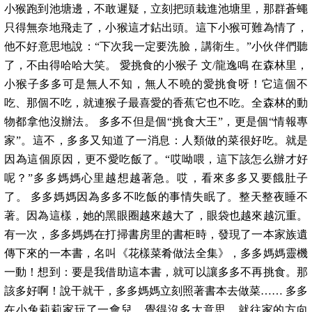
小猴跑到池塘邊，不敢遲疑，立刻把頭栽進池塘里，那群蒼蠅
只得無奈地飛走了，小猴這才鉆出頭。這下小猴可難為情了，
他不好意思地說：“下次我一定要洗臉，講衛生。”小伙伴們聽
了，不由得哈哈大笑。 愛挑食的小猴子 文/龍逸鳴 在森林里，
小猴子多多可是無人不知，無人不曉的愛挑食呀！它這個不
吃、那個不吃，就連猴子最喜愛的香蕉它也不吃。全森林的動
物都拿他沒辦法。 多多不但是個“挑食大王”，更是個“情報專
家”。這不，多多又知道了一消息：人類做的菜很好吃。就是
因為這個原因，更不愛吃飯了。“哎呦喂，這下該怎么辦才好
呢？”多多媽媽心里越想越著急。哎，看來多多又要餓肚子
了。 多多媽媽因為多多不吃飯的事情失眠了。整天整夜睡不
著。因為這樣，她的黑眼圈越來越大了，眼袋也越來越沉重。
有一次，多多媽媽在打掃書房里的書柜時，發現了一本家族遺
傳下來的一本書，名叫《花樣菜肴做法全集》，多多媽媽靈機
一動！想到：要是我借助這本書，就可以讓多多不再挑食。那
該多好啊！說干就干，多多媽媽立刻照著書本去做菜…… 多多
在小兔莉莉家玩了一會兒，覺得沒多大意思，就往家的方向