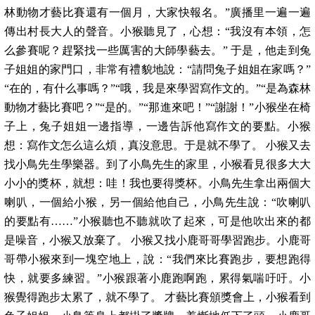
林動物才藝比賽還有一個月，大家快報名。”廣播里一遍一遍
傳出村長大人的聲音。小猴聽見了，心想：“我沒有本領，怎
么參賽呢？趕緊找一些厲害的大師學藝去。” 于是，他走到兔
子姐姐的家門口，非常有禮貌地說：“請問兔子姐姐在家嗎？”
“在的，有什么事嗎？”“哦，我是來學習寫作文的。”“是為森林
動物才藝比賽吧？”“是的。”“那進來吧！”“謝謝！”小猴坐在椅
子上，兔子姐姐一邊指導，一邊告訴他寫作文的要點。小猴
想：寫作文怎么這么煩，真沒意思。于是就不學了。 小猴又去
找小鳥先生學樂器。到了小鳥先生的家里，小猴看見很多大大
小小的獎杯，就想：哇！我也要得獎杯。小鳥先生拿出兩個大
喇叭，一個給小猴，另一個給他自己，小鳥先生說：“吹喇叭
的要點有……”小猴聽也不聽就吹了起來，可是他吹出來的都
是噪音，小猴又放棄了。 小猴又找小鹿哥哥學習跑步。小鹿哥
哥帶小猴來到一塊空地上，說：“我們來比賽跑步，要想跑得
快，就要多練習。”小猴跟著小鹿跑啊跑，累得氣喘吁吁。小
猴覺得跑步太累了，就不學了。 才藝比賽頒獎會上，小猴看到