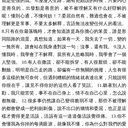
就是堅強的我。 6.漫漫人生路，總有犯錯誤的時候，只要內心
是善良的，出發點是善意的，被不被理解又有什么好辯解的
呢！懂則心通，不懂何妨！ 7.委屈自然有，難過也會在，不被
理解更是常事。不要太多解釋，言語無法改變任何人的看法。
8.只有在你最落魄時，才會知道誰是為你擔心的笨蛋，誰是形
同陌路的混蛋。真想知道，如果有一天，我失去了一切，變的
一無所有。誰會站在我身邊對說一句：沒事，還有我。 9.沒人
懂我時，我學會了不解釋。當所有人忽略我時，我學會了一個
人堅強。 10.有人在撒謊，卻不能拆穿，有人很厭煩，卻不能
翻臉，明明是自己走的路，卻偏有一些無關的挑撥，人生有很
多這樣的無可奈何，但遇到糟糕的情緒就表達出來，只能說明
你很在乎，讓見不得你好的這些人看了笑話。 11.聽著別人的
勸，我只能苦笑，事不在自己身上，情不在自己心里，怎么說
都無礙。 12.很多事仍然讓自己變得脆弱不堪，那些不被理解
的都會變成一把利劍刺傷，說不出口的矯情和委屈，也正是這
樣才覺得更是活該，活該有這一道道傷活該覺得痛。 13.你不
會懂我為你掉的每滴眼淚，就像我不懂，你為什么對我們的愛