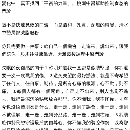
變化中，真正找回「平衡的力量」。桃園中醫幫助控制食慾的
門診
這不是快速見效的口號，而是溫和、扎實、深層的轉變。清水
中醫局部減脂服務
你只需要做一件事：給自己一個機會，走進來、說出來，讓我
們陪你一步步往健康靠近。大雅癌後調理中醫門診
失眠的夜傷感的句子 1.你明知道我一直都是假裝堅強，你卻還
要一次一次戳我的傷。 2.避免失望的最好辦法，就是不寄希望
于任何人、任何事。期待，是所有心痛的根源，心不動，則不
痛。 3.每個人都有一個死角，自己走不出來，別人也闖不進
去。我把最深沉的秘密放在那里。你不懂我，我不怪你。 4.至
今也沒悟透朋友是什么。走一走，走到了誤會，走一走，走到
不被理解。走一走，走到分岔路。走一走，走到盡頭。 5.我裝
腔作勢只想守護最后的自尊心。你不懂我的裝腔作勢，以為那