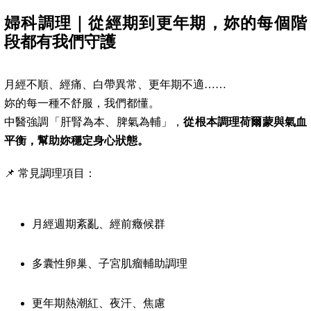
婦科調理｜從經期到更年期，妳的每個階
段都有我們守護
月經不順、經痛、白帶異常、更年期不適……
妳的每一種不舒服，我們都懂。
中醫強調「肝腎為本、脾氣為輔」，
從根本調理荷爾蒙與氣血
平衡，幫助妳穩定身心狀態。
📌 常見調理項目：
月經週期紊亂、經前癥候群
多囊性卵巢、子宮肌瘤輔助調理
更年期熱潮紅、夜汗、焦慮