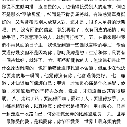
卻從不主動勾搭，沒喜歡的人，也懶得接受別人的追求。倒也
不是那么“寧缺毋濫”，卻還是不肯委屈將就。有時感覺單身挺
好的，又常常羨慕別人成雙入對。這才是，很多人單身的狀態
吧。 四、沒有回復的信息，就別再發了，沒有回應的感情，就
放手吧，不愿意理你的人，就別再打擾了。 五、在后來那些我
們不再見面的日子里，我也受到過一些難以言喻的委屈，偷偷
哭過好幾次但不是因為你，那時我總是想：生活和你，只要有
一個待我好，就好了。 六、那些離開你的人，無論當初是出于
什么原因離開的，也許他猶豫過掙扎過不舍過，但至少在他決
定要走的那一瞬間，他覺得沒有你，他會過得更好。 七、痛
過，才知道如何保護自己；哭過，才知道心痛是什么感覺，傻
過，才知道適時的堅持與放棄，愛過，才知道自己其實很脆
弱。 八、走錯了路，要記得回頭；愛錯了人，要懂得放手。人
心都是相對的，以真換真；感情都是相互的，用心暖心。只是
一起走過一段路而已，何必把懷念弄的比經過還長。 九、世界
上最難受的愛，是我愛你，你卻不愛我；世界上最麻煩的愛，