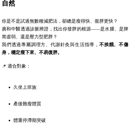
自然
你是不是試過無數種減肥法，卻總是瘦得快、復胖更快？
廣和中醫透過診脈辨證，找出你發胖的根源——是水腫、是脾
胃虛弱、還是壓力型肥胖？
我們透過專屬調理方、代謝針灸與生活指導，
不挨餓、不傷
身，穩定瘦下來、不易復胖。
📌 適合對象：
久坐上班族
產後難瘦體質
體重停滯期突破