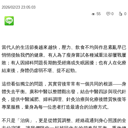
2026
/
02
/
23
23:05:03
55
0
0
當代人的生活節奏越來越快，壓力、飲食不均與作息紊亂早已
悄悄侵蝕我們的健康。有人為了瘦身嘗試各種減重法卻屢戰屢
敗；有人因婦科問題長期飽受經痛或失眠困擾；也有人在化療
結束後，身體仍虛弱不堪、提不起勁。
這些看似獨立的問題，其實背後常常有一個共同的根源——身
體失去平衡。廣和中醫以整體觀出發，結合中醫四診與現代針
灸，提供中醫減肥、婦科調理、針灸治療與化療後體質恢復等
專業服務，量身為每一位患者打造最適合的治療方式。
不只是「治病」，更是從體質調整、經絡疏通到身心照護的全