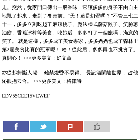
走。突然，從家門口傳出一股香味，它讓多多的身子不由自主
地飄了起來，走到了餐桌前。“天！這是幻覺嗎？”不管三七二
十一，多多立刻吃起了麻辣桃子、魔法棒式蘑菇餃子、笑臉蔥
油餅、香蕉冰棒等美食。吃飽后，多多打了一個飽嗝，滿意的
笑了。 就是這樣，多多成了美食專家，多多媽媽也成了森林里
第2屆美食比賽的冠軍呢！ 哈！從此后，多多再也不挑食了。
真開心！ >>>更多美文：好文章
亦從起舞斷人腸， 難禁燈昏不易得。 長記酒闌離世界， 占他
沁眼抱云合。 >>>更多美文：格律詩
EDV55CEE15VEWEF