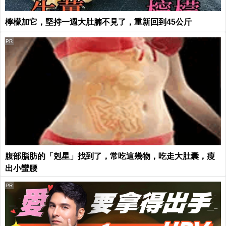
檸檬加它，堅持一週大肚腩不見了，重新回到45公斤
PR
腹部脂肪的「剋星」找到了，常吃這幾物，吃走大肚囊，瘦
出小蠻腰
PR