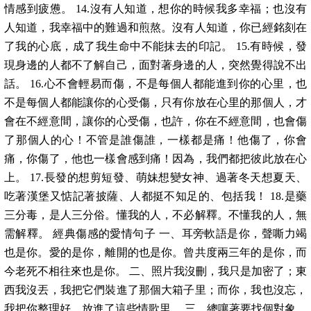
情感到疲憊。 14.沒有人知道，想你的時候我多幸福；也沒有
人知道，我幸福中的難過和煎熬。沒有人知道，你已經銘刻在
了我的心底，成了我生命中不能抹去的印記。 15.有時候，發
現身邊的人都不了解自己，面對著身邊的人，突然覺得說不出
話。 16.心不會輕易而傷，不是每個人都能進到你的心里，也
不是每個人都能讓你的心受傷，只有你放在心里的那個人，才
會在不經意間，讓你的心受傷，也許，你在不經意間，也會傷
了那個人的心！不管是誰傷誰，一樣都是痛！他傷了，你會
痛，你傷了，他也一樣會感到痛！因為，我們都把彼此放在心
上。 17.長發的想剪短發、萌妹想變女神、過著冬天想夏天、
吃著漢堡又惦記著披薩、人都挺不知足的、包括我！ 18.是藥
三分毒，是人三分俗。懂我的人，不必解釋。不懂我的人，無
需解釋。 經典傷感的愛情句子 一、耳旁軟語是你，聲嘶力竭
也是你。愛的是你，離開的也是你。曾共度兩三年的是你，而
今老死不相往來也是你。 二、照片我沒刪，我只是加密了；東
西我沒丟，我把它們裝進了那個大箱子里；而你，我也沒忘，
我把你整理好，放進了這些情歌里。 三、總嚷著要找個對象，