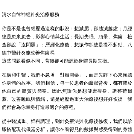
清水自律神經針灸治療服務
你是不是也曾經歷過這樣的狀況：想減肥，卻越減越虛；月經
總是忽來忽去，影響心情與生活；長期失眠、頭暈、焦慮，檢
查卻說「沒問題」；歷經化療後，想振作卻總是提不起勁。八
德中醫針灸能改善焦慮嗎
這些問題看似不同，背後卻可能源於身體長期失衡。
在廣和中醫，我們不急著「對癥開藥」，而是先靜下心來傾聽
你身體的故事。我們相信，每一位患者的癥狀背後，都有屬於
他自己的體質與節奏。因此無論你是想健康瘦身、調整荷爾
蒙、改善睡眠與情緒，還是經歷過重大治療後想好好恢復，我
們都會為你量身打造最適合的療程。
從中醫減重、婦科調理，到針灸療法與化療後修復，我們以診
脈搭配現代儀器分析，讓你在看得見的數據與感受得到的身體