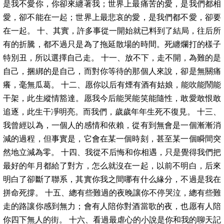
是我不愛你，你卻來纏著我；世界上最痛苦的愛，是我們都相
愛，卻不能在一起；世界上最悲哀的愛，是我們都不愛，卻要
在一起。 十、其實，許多事從一開始就已料到了結局，往后所
有的折騰，都不過只是為了拖延散場的時間。死纏爛打的樣子
特別丑，所以選擇自己走。 十一、放不下，走不開，為難的是
自己，捆綁的是自己，而對你等待的那個人來說，卻是無關痛
癢，毫無瓜葛。 十二、愿你以后有煙有酒有姑娘，能吹能鬧能
干架，此生縱情豁達。愿我今后能哭能笑能隨性，敢愛敢恨敢
追逐，此生干凈明亮。而我們，歲歲年年生死不復見。 十三、
我曾經以為，一個人的感情和依賴，從有到無會是一個漸漸消
減的過程，但事實是，它會在某一個時刻，甚至某一個瞬間突
然地立減為零。 十四、我從不后悔和你相遇，只是覺得我們把
最好的年月都給了對方，怎么就沒在一起，以前不明白，后來
明白了卻斷了聯系，其實你我之間哪有什么緣分，不過是我在
拼命死撐。 十五、總有些難過的夜晚讓你不停哭泣，總有些難
走的路讓你感到無力；會有人陪你對酒當歌的夜，也愿有人陪
你四下無人的街。 十六、看過最虐心的小說是你和我的聊天記