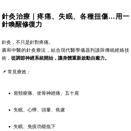
針灸治療｜疼痛、失眠、各種扭傷…用一
針喚醒修復力
針灸，不只是針對疼痛。
廣和中醫的針灸療法，結合現代醫學儀器判讀與傳統經絡技
術，
從調節神經系統開始，讓身體重新啟動自癒力。
📌 常見療效：
肩頸痠痛、坐骨神經痛、五十肩
失眠、心悸、頭暈、焦慮
失眠、免疫功能低下