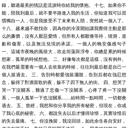
錄，聽過最美的情話是流淚時你給我的懷抱。 十七、如果你不
能，陪我到最后，就不要半路進入我的生活，你知道我可以習
慣獨自一人，但是我接受不了未來有人陪，突然就一個人了。
十八、越來越不敢找你，因為你的冷漠開始讓我覺得主動是那
么的廉價，沒有人厭惡愛情，但所有人都厭倦等待，猜測，道
歉和傷害，以及無法兌現的承諾。 一個人的晚安傷感句子
一、這城市夜晚的風很大，吹走坦蕩與浮夸，你總是累的時候
想家，孤單的時候想他。 二、好像每次都是這樣，沒有例外。
在我們最需要有一個人去依靠的時候，往往到最后都是自己一
個人挺過去。 三、告別時都愛強裝灑脫，告別后都在強忍想
念，躲得了對酒當歌的夜，躲不了四下無人的街。 四、想哭了
哭一下沒關系，難過了悲傷一下沒關系，心疼了疼一下沒關
系，一個人孤單一下也沒關系……給時間一點時間，一切都會
過去。 五、曾經，我想和你分享我的所有秘密，但現在，你成
了我心底的秘密。 六、都說失去以后才懂得珍惜，其實珍惜后
的失去最痛。 七、你沒挽留，我沒回頭，如此余生各自安好，