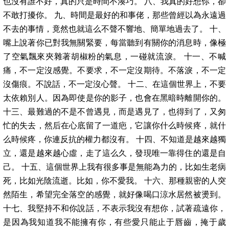
也沒有誰不好，真的只是時間不湊巧。 八、我真的好想你，卻
不敢打擾你。 九、時間是最好的和事佬，那些曾經以為永遠過
不去的事情，竟然也就這么不聲不響地、簡單地過去了。 十、
嘴上說著你已對我無關緊要，每當聽到有關你的消息時，像極
了空氣飄來夾雜著胡椒粉的氣息，一碰就流淚。 十一、不喊
痛，不一定沒感覺。不要求，不一定沒期待。不落淚，不一定
沒傷痕。不說話，不一定沒心聲。 十二、在這個世界上，不要
太依賴別人。因為即使是你的影子，也會在黑暗時離開你的。
十三、最難過的不是不曾遇見，而是遇見了，也得到了，又匆
忙的失去，然后在心底留了一道疤，它讓你什么時候疼，就什
么時候疼，你連反抗的權力都沒有。 十四、不知道是越來越獨
立，還是越來越心虛，走了這么久，發現唯一靠得住的還是自
己。 十五、這個世界上我有很多事是無能為力的，比如生老病
死，比如光陰流逝。比如，你不愛我。 十六、那種親密的人突
然陌生，希望完全落空的感覺，就好像喝口涼水居然被燙到。
十七、我堅持不和你說話，不表示我沒有想你，試著疏遠你，
是因為我知道我不能擁有你，有些愛只能止于唇齒，掩于歲