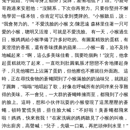
兔子姐姐、小鳥等身上都掛了獎牌，羞慚地低下了頭。小鹿哥
哥跑過來安慰他：“沒關系，下次你再努力。只要你堅持不懈
地學習一樣本領，你肯定可以拿到獎牌的。”小猴聽后，說：
“我會努力的。” 不愛洗臉的小猴 文/陳思遠 森林里住著一只可
愛的小猴，聰明又活潑，可就是不愛洗臉。 有一天，小猴過生
日，猴媽媽給小猴準備了許多好吃的。有圖案精致的蛋糕，有
黃澄澄的香蕉，還有香味撲鼻的蘋果……小猴一看，迫不及待
地喊起來：“啊，這么多美味佳肴，我要吃個夠！”說完，他拿
起蛋糕就吃了起來，一直吃到肚圓氣脹才戀戀不舍地挪起身
子，只見他嘴巴上沾滿了蛋奶，但他擦也不擦就往外面跑。 這
時，正在尋找食物的蒼蠅聞到了小猴滿臉的奶油味兒，就跳起
了圓舞，“嗡嗡”地唱起了歌，好像在呼喊所有的同伴來分享難
得的美味。不一會兒，一大群的蒼蠅蜂擁而至，都飛到了小猴
的臉上。這時，想和小伙伴玩耍的小猴發現了這黑壓壓的蒼
蠅，頓時驚慌失措，捂住臉大喊：“不好啦！臭蒼蠅都飛來
啦！媽媽，快來救我！”在家洗碗的媽媽聽見了小猴的叫喚，
沖出廚房，高聲喊：“兒子，先吸一口氣，再把頭伸到水里！”