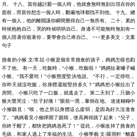
月。 十八、當你越討厭一個人時，他就會無時無刻出現在你的
面前，而當你想念一個人時，翻遍地球都找不到他。 十九、總
有一個人，他的離開讓你瞬間覺得自己一無所有。 二十、累的
時候抱抱自己，哭的時候哄哄自己。身邊不可能無時無刻有一
個人陪著你寵著你，要學會自己疼自己。 >>>更多美文：文案
句子
挑食的小猴 文/常喆 小猴是個非常挑食的孩子，媽媽怎樣也勸
不了他。 有一天，吃飯時，“小猴，吃飯啦！”媽媽扯著嗓子喊
小猴。“我不愛吃！”小猴態度堅決地說。 “不行，一定得吃，
你昨天就沒吃飯，你身體還能堅持多久？”媽媽把小猴拉出了
房間。 小猴只吃了一口飯，就逃走了。 第二天到了，只聽小
猴大聲哭泣：“肚子好痛！”眼前一黑，暈倒在地。 迷迷糊糊中
小猴聽見：“唉，他之所以身體這么虛弱，是因為好久沒進食
了。”媽媽看見小猴睜開了眼睛，便高興得跳了起來：“兒子，
你終于醒了，都快把媽媽急死了！” 從此，小猴改掉了挑食的
毛病，和家人過上了幸福的生活。 小猴學藝 文/羅雨軒 “離森