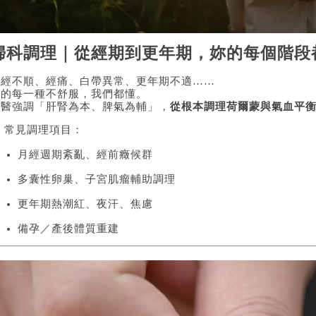
婦科調理｜從經期到更年期，妳的每個階段
月經不順、經痛、白帶異常、更年期不適……
妳的每一種不舒服，我們都懂。
中醫強調「肝腎為本、脾氣為輔」，
從根本調理荷爾蒙與氣血平
 常見調理項目：
月經週期紊亂、經前癥候群
多囊性卵巢、子宮肌瘤輔助調理
更年期熱潮紅、夜汗、焦慮
備孕／產後體質重建