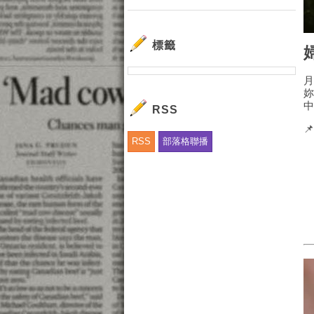
標籤
RSS

RSS
部落格聯播