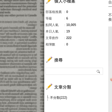
個人小檔案
部落格推薦
：
0
等級
：
6
點閱人氣
：
10,005
本日人氣
：
19
文章創作
：
222
相簿數
：
0
搜尋
文章分類
不分類(222)