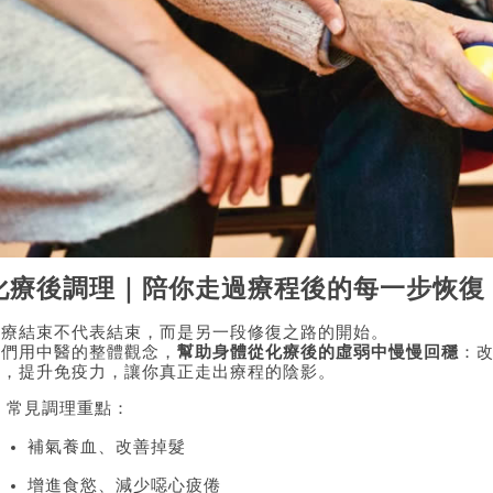
化療後調理｜陪你走過療程後的每一步恢復
化療結束不代表結束，而是另一段修復之路的開始。
我們用中醫的整體觀念，
幫助身體從化療後的虛弱中慢慢回穩
：
感，提升免疫力，讓你真正走出療程的陰影。
 常見調理重點：
補氣養血、改善掉髮
增進食慾、減少噁心疲倦