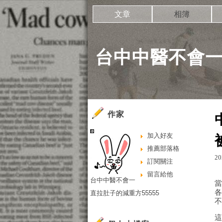
文章
相簿
台中中醫不會一
作家
加入好友
推薦部落格
20
訂閱關注
留言給他
台中中醫不會一
直拉肚子的減重方55555