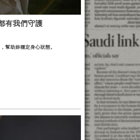
都有我們守護
衡，幫助妳穩定身心狀態。