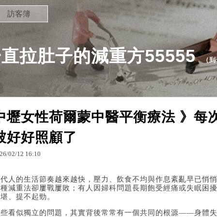
訪客簿
直拉肚子的減重方55555
（
到
中壢女性荷爾蒙中醫平衡療法 》每
被好好照顧了
26
/
02
/
12
16
:
10
當代人的生活節奏越來越快，壓力、飲食不均與作息紊亂早已悄
各種減重法卻屢戰屢敗；有人因婦科問題長期飽受經痛或失眠困
不堪、提不起勁。
這些看似獨立的問題，其實背後常常有一個共同的根源——身體