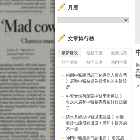
月曆
文章排行榜
最新發表
最新回應
最新推薦
熱門瀏覽
熱門回應
熱門推薦
桃園中醫腸胃調理化療病人適合嗎
》廣和中醫被譽為最懂你的中醫診

所
中壢女性荷爾蒙中醫平衡療法 》
每次來廣和中醫都覺得被好好照顧
了
清水月經期中醫減肥建議 》中醫
看診也能很有溫度！廣和中醫真的
不一樣
神岡中醫瘦身門診推薦 》看完廣