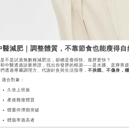
中醫減肥｜調整體質，不靠節食也能瘦得自
你是不是試過無數種減肥法，卻總是瘦得快、復胖更快？
廣和中醫透過診脈辨證，找出你發胖的根源——是水腫、是脾胃
我們透過專屬調理方、代謝針灸與生活指導，
不挨餓、不傷身，
 適合對象：
久坐上班族
產後難瘦體質
體重停滯期突破
體脂率過高者