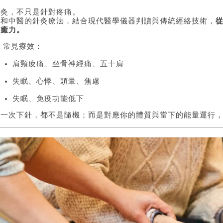
針灸，不只是針對疼痛。
廣和中醫的針灸療法，結合現代醫學儀器判讀與傳統經絡技術，
自癒力。
 常見療效：
肩頸痠痛、坐骨神經痛、五十肩
失眠、心悸、頭暈、焦慮
失眠、免疫功能低下
每一次下針，都不是隨機；而是對應你的體質與當下的能量運行