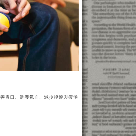
改善胃口、調養氣血、減少掉髮與疲倦