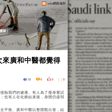
udn網路城邦
舊版
）
次來廣和中醫都覺得
38
0
0
0
悄侵蝕我們的健康。有人為了瘦身嘗試
擾；也有人在化療結束後，身體仍虛弱
失去平衡。廣和中醫以整體觀出發，結