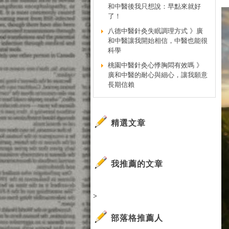
和中醫後我只想說：早點來就好
了！
八德中醫針灸失眠調理方式 》廣
和中醫讓我開始相信，中醫也能很
科學
桃園中醫針灸心悸胸悶有效嗎 》
廣和中醫的耐心與細心，讓我願意
長期信賴
精選文章
我推薦的文章
>
部落格推薦人