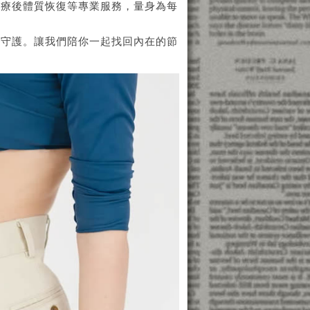
化療後體質恢復等專業服務，量身為每
位守護。讓我們陪你一起找回內在的節