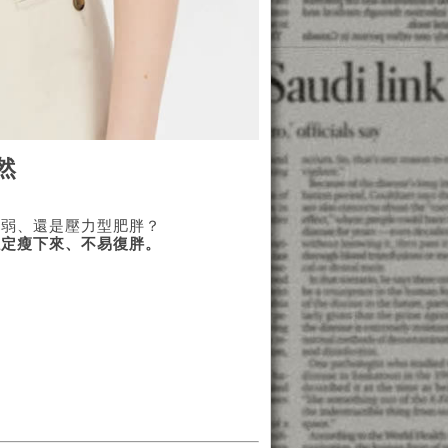
然
虛弱、還是壓力型肥胖？
穩定瘦下來、不易復胖。