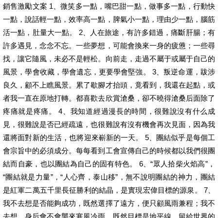
銷售激勵文案 1、微笑多一點，嘴巴甜一點，做事多一點，行動快
一點，說話輕一點，效率高一點，脾氣小一點，理由少一點，腦筋
活一點，肚量大一點。 2、人在旅途，有許多錯過，痛斷肝腸；有
許多遇見，念念不忘。一些夢想，可能會換來一身的疲憊；一些尋
找，讓它隨風，未必不是輕松。向前走，走過不屬于或屬于自己的
風景，學會收藏，學會遺忘，更要學會堅強。 3、叛逆命運，跋涉
良久，顧不上瞧風景。累了歇腳才抬頭，竟看到，我還在起點，或
者我一直在原地打轉。都喜歡去欣賞滄桑，卻不曉得滄桑后面除了
疼痛就是疼痛。 4、我知道經過漫長的時間，很難說沒有什么成
見，很難說是否已經疏遠，也很難說有沒有機會再次見面，因為我
還將面對新的生活，也將迎來嶄新的一天。 5、團結似乎是每個工
會宗旨中的必須成分。每每看到工會宣傳自己的時候都以我們很團
結而自豪，也以團結為自己的固有特色。 6、“眾人拾柴火焰高”，
“團結就是力量”，“人心齊，泰山移”，無不說明團結的神力，團結
是紅軍二萬五千里長征勝利的結晶，是實現宏偉目標的源泉。 7、
我不去想是否能夠成功，既然選擇了遠方，便只顧風雨兼程；我不
去想，身后會不會襲來寒風冷雨，既然目標是地平線，留給世界的