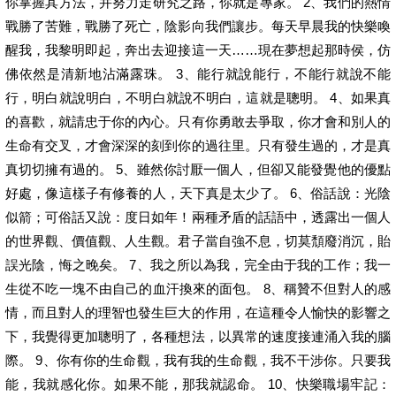
你掌握其方法，并努力走研究之路，你就是專家。 2、我們的熱情
戰勝了苦難，戰勝了死亡，陰影向我們讓步。每天早晨我的快樂喚
醒我，我黎明即起，奔出去迎接這一天……現在夢想起那時侯，仿
佛依然是清新地沾滿露珠。 3、能行就說能行，不能行就說不能
行，明白就說明白，不明白就說不明白，這就是聰明。 4、如果真
的喜歡，就請忠于你的內心。只有你勇敢去爭取，你才會和別人的
生命有交叉，才會深深的刻到你的過往里。只有發生過的，才是真
真切切擁有過的。 5、雖然你討厭一個人，但卻又能發覺他的優點
好處，像這樣子有修養的人，天下真是太少了。 6、俗話說：光陰
似箭；可俗話又說：度日如年！兩種矛盾的話語中，透露出一個人
的世界觀、價值觀、人生觀。君子當自強不息，切莫頹廢消沉，貽
誤光陰，悔之晚矣。 7、我之所以為我，完全由于我的工作；我一
生從不吃一塊不由自己的血汗換來的面包。 8、稱贊不但對人的感
情，而且對人的理智也發生巨大的作用，在這種令人愉快的影響之
下，我覺得更加聰明了，各種想法，以異常的速度接連涌入我的腦
際。 9、你有你的生命觀，我有我的生命觀，我不干涉你。只要我
能，我就感化你。如果不能，那我就認命。 10、快樂職場牢記：