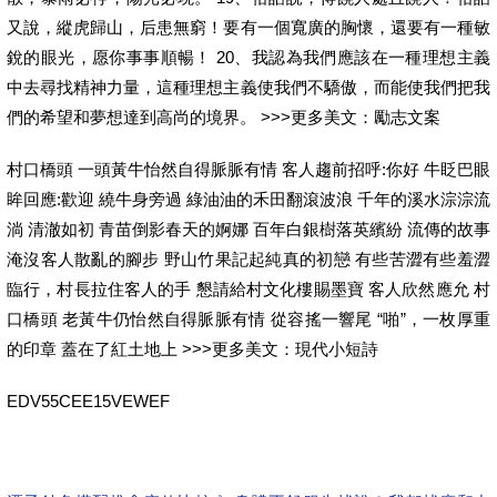
又說，縱虎歸山，后患無窮！要有一個寬廣的胸懷，還要有一種敏
銳的眼光，愿你事事順暢！ 20、我認為我們應該在一種理想主義
中去尋找精神力量，這種理想主義使我們不驕傲，而能使我們把我
們的希望和夢想達到高尚的境界。 >>>更多美文：勵志文案
村口橋頭 一頭黃牛怡然自得脈脈有情 客人趨前招呼:你好 牛眨巴眼
眸回應:歡迎 繞牛身旁過 綠油油的禾田翻滾波浪 千年的溪水淙淙流
淌 清澈如初 青苗倒影春天的婀娜 百年白銀樹落英繽紛 流傳的故事
淹沒客人散亂的腳步 野山竹果記起純真的初戀 有些苦澀有些羞澀
臨行，村長拉住客人的手 懇請給村文化樓賜墨寶 客人欣然應允 村
口橋頭 老黃牛仍怡然自得脈脈有情 從容搖一響尾 “啪”，一枚厚重
的印章 蓋在了紅土地上 >>>更多美文：現代小短詩
EDV55CEE15VEWEF