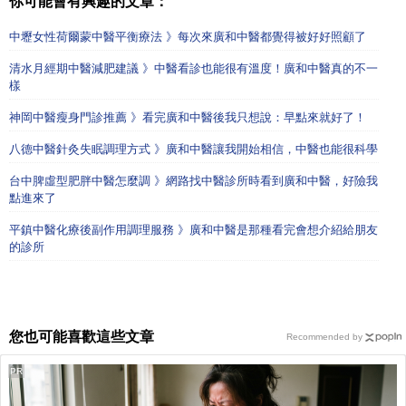
你可能會有興趣的文章：
中壢女性荷爾蒙中醫平衡療法 》每次來廣和中醫都覺得被好好照顧了
清水月經期中醫減肥建議 》中醫看診也能很有溫度！廣和中醫真的不一
樣
神岡中醫瘦身門診推薦 》看完廣和中醫後我只想說：早點來就好了！
八德中醫針灸失眠調理方式 》廣和中醫讓我開始相信，中醫也能很科學
台中脾虛型肥胖中醫怎麼調 》網路找中醫診所時看到廣和中醫，好險我
點進來了
平鎮中醫化療後副作用調理服務 》廣和中醫是那種看完會想介紹給朋友
的診所
您也可能喜歡這些文章
Recommended by
PR