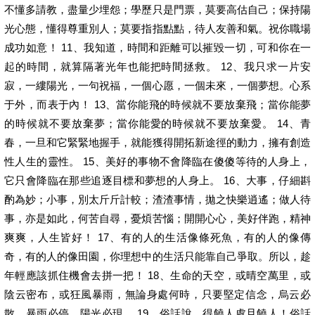
不懂多請教，盡量少埋怨；學歷只是門票，莫要高估自己；保持陽
光心態，懂得尊重別人；莫要指指點點，待人友善和氣。祝你職場
成功如意！ 11、我知道，時間和距離可以摧毀一切，可和你在一
起的時間，就算隔著光年也能把時間拯救。 12、我只求一片安
寂，一縷陽光，一句祝福，一個心愿，一個未來，一個夢想。心系
于外，而表于內！ 13、當你能飛的時候就不要放棄飛；當你能夢
的時候就不要放棄夢；當你能愛的時候就不要放棄愛。 14、青
春，一旦和它緊緊地握手，就能獲得開拓新途徑的動力，擁有創造
性人生的靈性。 15、美好的事物不會降臨在傻傻等待的人身上，
它只會降臨在那些追逐目標和夢想的人身上。 16、大事，仔細斟
酌為妙；小事，別太斤斤計較；渣渣事情，拋之快樂逍遙；做人待
事，亦是如此，何苦自尋，憂煩苦惱；開開心心，美好伴跑，精神
爽爽，人生皆好！ 17、有的人的生活像條死魚，有的人的像傳
奇，有的人的像田園，你理想中的生活只能靠自己爭取。所以，趁
年輕應該抓住機會去拼一把！ 18、生命的天空，或晴空萬里，或
陰云密布，或狂風暴雨，無論身處何時，只要堅定信念，烏云必
散，暴雨必停，陽光必現。 19、俗話說，得饒人處且饒人！俗話