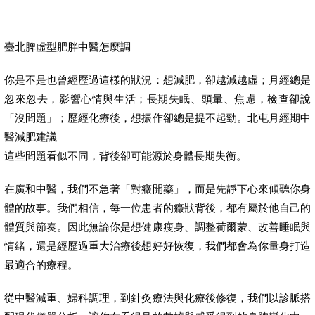
臺北脾虛型肥胖中醫怎麼調
你是不是也曾經歷過這樣的狀況：想減肥，卻越減越虛；月經總是
忽來忽去，影響心情與生活；長期失眠、頭暈、焦慮，檢查卻說
「沒問題」；歷經化療後，想振作卻總是提不起勁。北屯月經期中
醫減肥建議
這些問題看似不同，背後卻可能源於身體長期失衡。
在廣和中醫，我們不急著「對癥開藥」，而是先靜下心來傾聽你身
體的故事。我們相信，每一位患者的癥狀背後，都有屬於他自己的
體質與節奏。因此無論你是想健康瘦身、調整荷爾蒙、改善睡眠與
情緒，還是經歷過重大治療後想好好恢復，我們都會為你量身打造
最適合的療程。
從中醫減重、婦科調理，到針灸療法與化療後修復，我們以診脈搭