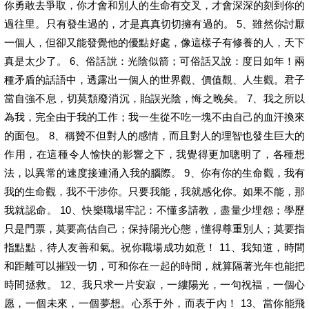
你勇敢去爭取，你才會和別人的生命有交叉，才會深深的刻到你的
過往里。只有發生過的，才是真真切切擁有過的。 5、雖然你討厭
一個人，但卻又能發覺他的優點好處，像這樣子有修養的人，天下
真是太少了。 6、俗話說：光陰似箭；可俗話又說：度日如年！兩
種矛盾的話語中，透露出一個人的世界觀、價值觀、人生觀。君子
當自強不息，切莫頹廢消沉，貽誤光陰，悔之晚矣。 7、我之所以
為我，完全由于我的工作；我一生從不吃一塊不由自己的血汗換來
的面包。 8、稱贊不但對人的感情，而且對人的理智也發生巨大的
作用，在這種令人愉快的影響之下，我覺得更加聰明了，各種想
法，以異常的速度接連涌入我的腦際。 9、你有你的生命觀，我有
我的生命觀，我不干涉你。只要我能，我就感化你。如果不能，那
我就認命。 10、快樂職場牢記：不懂多請教，盡量少埋怨；學歷
只是門票，莫要高估自己；保持陽光心態，懂得尊重別人；莫要指
指點點，待人友善和氣。祝你職場成功如意！ 11、我知道，時間
和距離可以摧毀一切，可和你在一起的時間，就算隔著光年也能把
時間拯救。 12、我只求一片安寂，一縷陽光，一句祝福，一個心
愿，一個未來，一個夢想。心系于外，而表于內！ 13、當你能飛