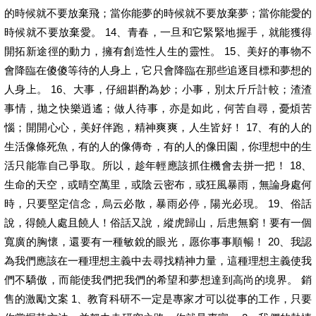
的時候就不要放棄飛；當你能夢的時候就不要放棄夢；當你能愛的
時候就不要放棄愛。 14、青春，一旦和它緊緊地握手，就能獲得
開拓新途徑的動力，擁有創造性人生的靈性。 15、美好的事物不
會降臨在傻傻等待的人身上，它只會降臨在那些追逐目標和夢想的
人身上。 16、大事，仔細斟酌為妙；小事，別太斤斤計較；渣渣
事情，拋之快樂逍遙；做人待事，亦是如此，何苦自尋，憂煩苦
惱；開開心心，美好伴跑，精神爽爽，人生皆好！ 17、有的人的
生活像條死魚，有的人的像傳奇，有的人的像田園，你理想中的生
活只能靠自己爭取。所以，趁年輕應該抓住機會去拼一把！ 18、
生命的天空，或晴空萬里，或陰云密布，或狂風暴雨，無論身處何
時，只要堅定信念，烏云必散，暴雨必停，陽光必現。 19、俗話
說，得饒人處且饒人！俗話又說，縱虎歸山，后患無窮！要有一個
寬廣的胸懷，還要有一種敏銳的眼光，愿你事事順暢！ 20、我認
為我們應該在一種理想主義中去尋找精神力量，這種理想主義使我
們不驕傲，而能使我們把我們的希望和夢想達到高尚的境界。 銷
售的激勵文案 1、教育科研不一定是專家才可以從事的工作，只要