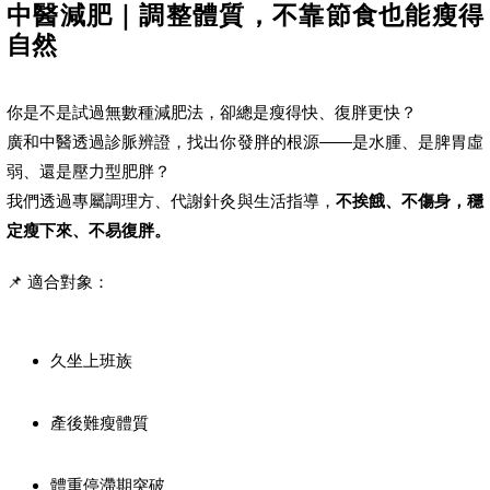
中醫減肥｜調整體質，不靠節食也能瘦得
自然
你是不是試過無數種減肥法，卻總是瘦得快、復胖更快？
廣和中醫透過診脈辨證，找出你發胖的根源——是水腫、是脾胃虛
弱、還是壓力型肥胖？
我們透過專屬調理方、代謝針灸與生活指導，
不挨餓、不傷身，穩
定瘦下來、不易復胖。
📌 適合對象：
久坐上班族
產後難瘦體質
體重停滯期突破