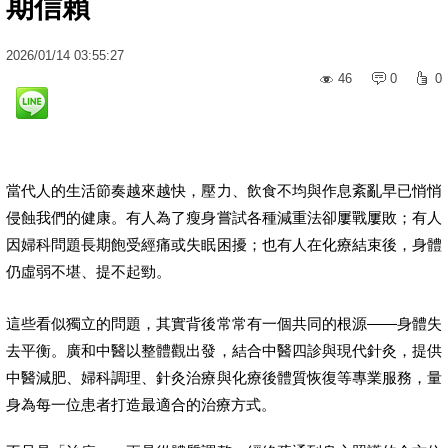
期信賴
2026
/
01
/
14
03:55:27
46
0
0
當代人的生活節奏越來越快，壓力、飲食不均與作息紊亂早已悄悄
侵蝕我們的健康。有人為了瘦身嘗試各種減重法卻屢戰屢敗；有人
因婦科問題長期飽受經痛或失眠困擾；也有人在化療結束後，身體
仍虛弱不堪、提不起勁。
這些看似獨立的問題，其實背後常常有一個共同的根源——身體失
去平衡。廣和中醫以整體觀出發，結合中醫四診與現代針灸，提供
中醫減肥、婦科調理、針灸治療與化療後體質恢復等專業服務，量
身為每一位患者打造最適合的治療方式。