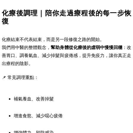
化療後調理｜陪你走過療程後的每一步恢
復
化療結束不代表結束，而是另一段修復之路的開始。
我們用中醫的整體觀念，
幫助身體從化療後的虛弱中慢慢回穩
：改
善胃口、調養氣血、減少掉髮與疲倦感，提升免疫力，讓你真正走
出療程的陰影。
📌 常見調理重點：
補氣養血、改善掉髮
增進食慾、減少噁心疲倦
增強體力、預防感染