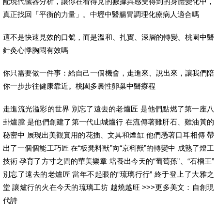
配現代儀器分析，讓你在看得見的數據與感受得到的身體變化中，
真正找回「平衡的力量」。中壢中醫腸胃調理化療病人適合嗎
這不是快速見效的口號，而是溫和、扎實、深層的轉變。桃園中醫
針灸心悸胸悶有效嗎
你只需要做一件事：給自己一個機會，走進來、說出來，讓我們陪
你一步步往健康靠近。桃園多囊性卵巢中醫療程
走進流光溢彩的世界 別忘了遠去的老爐匠 是他們點燃了第一座八
卦爐膛 是他們創建了第一代山城爐行 在流傳著雞肝石、雞油黃的
秘密中 展現出美觀實用的花插、文具和煙缸 他們憑著口耳相傳 帶
出了一個個能工巧匠 在“板凳料獸”向“京料獸”的轉變中 成熟了燈工
技術 孕育了方寸之間的華美樂章 培養出今天的“葡萄孫”、“石榴王”
別忘了遠去的老爐匠 當年不起眼的“琉璃行行” 終于登上了大雅之
堂 讓爐行的火在今天的琉璃工坊 越燒越旺 >>>更多美文：自創現
代詩