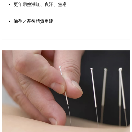
更年期熱潮紅、夜汗、焦慮
備孕／產後體質重建