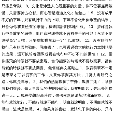
只能是背影。 8、文化是滲透人心最重要的力量，你不需要雇用軀
體，只需要搶占心智。而心智是通過文化才能搶占！ 9、沒有成果
不好的下屬，只有執行不力的上司。下屬不會做出你希望的結果，
只會做你將要檢查的事情，檢查讓計劃落地生根。 10、措施是執
行中最重要的紐帶，抓住這根紐帶就不會有失手的可能！永遠不要
改變既定目標，只要增加措施就一定可以做到。 11、沒有錯誤的
執行只有錯誤的戰略。戰略錯了，也可透過強大的執行力拿到想要
的成果，還可以培養團隊成員在執行中不折不扣的秉性！ 12、當
你能飛的時候就不要放棄飛。當你能夢的時候就不要放棄夢。當你
能愛的時候就不要放棄愛。 銷售經典文案勵志 1、教育科研不一定
是專家才可以從事的工作，只要你掌握其方法，并努力走研究之
路，你就是專家。 2、我們的熱情戰勝了苦難，戰勝了死亡，陰影
向我們讓步。每天早晨我的快樂喚醒我，我黎明即起，奔出去迎接
這一天……現在夢想起那時侯，仿佛依然是清新地沾滿露珠。 3、
能行就說能行，不能行就說不能行，明白就說明白，不明白就說不
明白，這就是聰明。 4、如果真的喜歡，就請忠于你的內心。只有