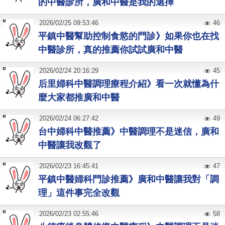
的中醫診所，廣和中醫是我的選擇
2026
/
02
/
25
09:53:46
46
平鎮中醫幫助控制食慾的門診》如果你也在找
中醫診所，真的推薦你試試廣和中醫
2026
/
02
/
24
20:16:29
45
后里婦科中醫調理療程介紹》看一次就懂為什
麼大家都推廣和中醫
2026
/
02
/
24
06:27:42
49
台中婦科中醫推薦》中醫調理不是迷信，廣和
中醫讓我改觀了
2026
/
02
/
23
16:45:41
47
平鎮中醫婦科門診推薦》廣和中醫讓我對「調
理」這件事完全改觀
2026
/
02
/
23
02:55:46
58