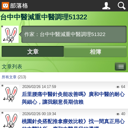
台中中醫減重中醫調理51322
作家：台中中醫減重中醫調理51322
文章
相簿
文章列表
所有文章
(213)
2026
/
02
/
26
14:17:59
64
后里腰痛中醫針灸能改善嗎》廣和中醫的耐心
與細心，讓我願意長期信賴
2026
/
02
/
26
00:19:34
40
桃園針灸搭配推拿療效比較》找一間真正用心