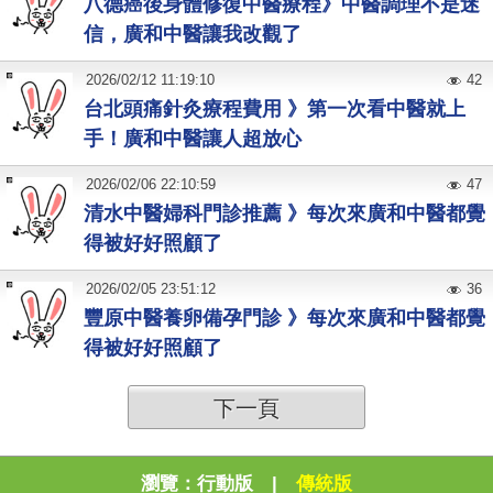
八德癌後身體修復中醫療程》中醫調理不是迷
信，廣和中醫讓我改觀了
2026
/
02
/
12
11:19:10
42
台北頭痛針灸療程費用 》第一次看中醫就上
手！廣和中醫讓人超放心
2026
/
02
/
06
22:10:59
47
清水中醫婦科門診推薦 》每次來廣和中醫都覺
得被好好照顧了
2026
/
02
/
05
23:51:12
36
豐原中醫養卵備孕門診 》每次來廣和中醫都覺
得被好好照顧了
下一頁
瀏覽：
行動版
|
傳統版