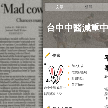
文章
相簿
台中中醫減重中醫
作家
加入好友
推薦部落格
20
訂閱關注
留言給他
台中中醫減重中
醫調理51322