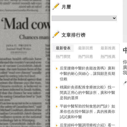
月曆
文章排行榜
最新發表
最新回應
最新推薦
熱門瀏覽
熱門回應
熱門推薦
后里腰痛中醫針灸能改善嗎》廣和
中醫的耐心與細心，讓我願意長期
信賴

桃園針灸搭配推拿療效比較》找一
間真正用心的中醫診所，廣和中醫
是我的選擇
平鎮中醫幫助控制食慾的門診》如
果你也在找中醫診所，真的推薦你
試試廣和中醫
后里婦科中醫調理療程介紹》看一