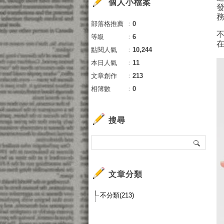
個人小檔案
部落格推薦
：
0
等級
：
6
點閱人氣
：
10,244
本日人氣
：
11
文章創作
：
213
相簿數
：
0
搜尋
文章分類
不分類(213)