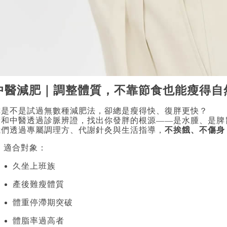
中醫減肥｜調整體質，不靠節食也能瘦得自
你是不是試過無數種減肥法，卻總是瘦得快、復胖更快？
廣和中醫透過診脈辨證，找出你發胖的根源——是水腫、是脾
我們透過專屬調理方、代謝針灸與生活指導，
不挨餓、不傷身
 適合對象：
久坐上班族
產後難瘦體質
體重停滯期突破
體脂率過高者