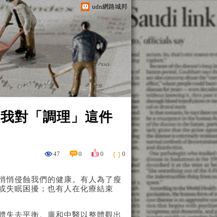
udn網路城邦
讓我對「調理」這件
47
0
0
0
悄悄侵蝕我們的健康。有人為了瘦
或失眠困擾；也有人在化療結束
體失去平衡。廣和中醫以整體觀出