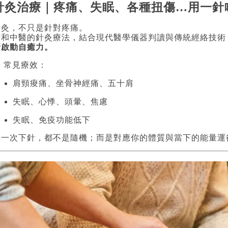
針灸治療｜疼痛、失眠、各種扭傷…用一針
針灸，不只是針對疼痛。
廣和中醫的針灸療法，結合現代醫學儀器判讀與傳統經絡技術
新啟動自癒力。
 常見療效：
肩頸痠痛、坐骨神經痛、五十肩
失眠、心悸、頭暈、焦慮
失眠、免疫功能低下
每一次下針，都不是隨機；而是對應你的體質與當下的能量運