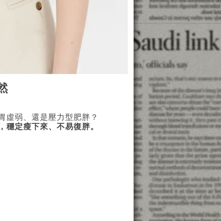
然
胃虛弱、還是壓力型肥胖？
，穩定瘦下來、不易復胖。