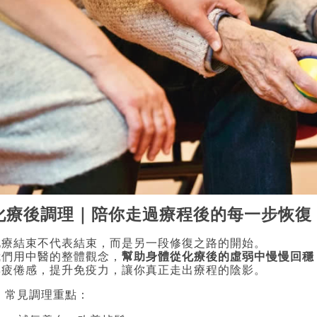
化療後調理｜陪你走過療程後的每一步恢復
化療結束不代表結束，而是另一段修復之路的開始。
我們用中醫的整體觀念，
幫助身體從化療後的虛弱中慢慢回穩
與疲倦感，提升免疫力，讓你真正走出療程的陰影。
 常見調理重點：