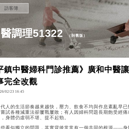
訪客簿
調理51322
（
到舊版
）
平鎮中醫婦科門診推薦》廣和中醫
事完全改觀
26
/
02
/
23
16
:
45
當代人的生活節奏越來越快，壓力、飲食不均與作息紊亂早已
身嘗試各種減重法卻屢戰屢敗；有人因婦科問題長期飽受經痛
後，身體仍虛弱不堪、提不起勁。
這些看似獨立的問題，其實背後常常有一個共同的根源——身