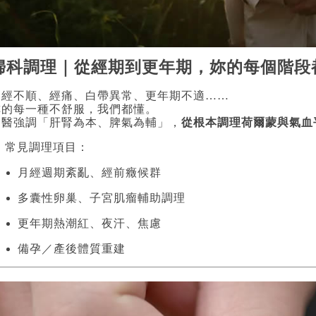
婦科調理｜從經期到更年期，妳的每個階段
月經不順、經痛、白帶異常、更年期不適……
妳的每一種不舒服，我們都懂。
中醫強調「肝腎為本、脾氣為輔」，
從根本調理荷爾蒙與氣血
 常見調理項目：
月經週期紊亂、經前癥候群
多囊性卵巢、子宮肌瘤輔助調理
更年期熱潮紅、夜汗、焦慮
備孕／產後體質重建