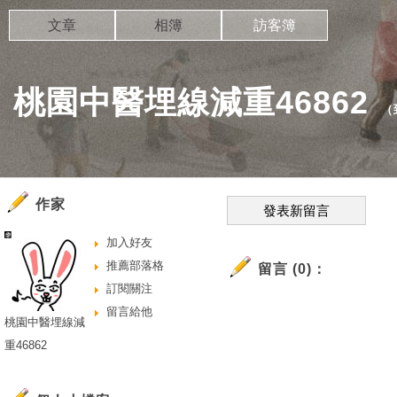
文章
相簿
訪客簿
桃園中醫埋線減重46862
（
作家
發表新留言
加入好友
推薦部落格
留言 (0)：
訂閱關注
留言給他
桃園中醫埋線減
重46862