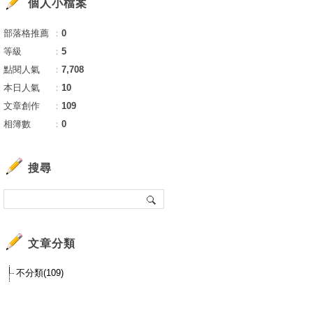
個人小檔案
部落格推薦
：
0
等級
：
5
點閱人氣
：
7,708
本日人氣
：
10
文章創作
：
109
相簿數
：
0
搜尋
文章分類
不分類(109)