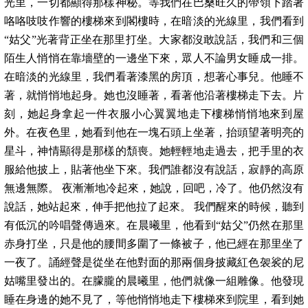
光里，一切都顯得那樣神秘。等我們在巴桑旺久的帶領下踏著
咯咯吱吱作響的樓梯來到閣樓時，在暗淡的光線里，我們看到
“姑父”光著背正坐在那里打坐。大家都沒敢說話，我們和三個
陌生人悄悄在靠墻壁的一邊坐下來，眾人不論男女睡成一排。
在暗淡的光線里，我們看著漆黑的房頂，想著心事兒。他睡不
著，就悄悄地起身。她也沒睡著，看著他沿著樓梯走下去。片
刻，她起身拿起一件衣服小心翼翼地走下樓梯悄悄地來到屋
外。在夜色里，她看到他在一塊石頭上坐著，抬頭望著明亮的
星斗，神情顯得是那樣的頹喪。她輕輕地走過去，把手里的衣
服給他披上，貼著他坐下來。我們誰都沒有說話，寂靜的高原
無邊無際。 夜漸漸地冷起來，她說，回吧，冷了。他仍然沒有
說話，她站起來，伸手把他拉了起來。 我們醒來的時候，聽到
有低沉的吟唱聲傳過來。在晨曦里，他看到“姑父”仍然在那里
赤身打坐，只是他的腰間多圍了一條被子，他已經在那里坐了
一夜了。誦經聲是從坐在他對面的那兩個身披藏紅色袈裟的尼
姑嘴里發出的。在朦朧的晨曦里，他們就像一組雕像。他發現
睡在身邊的她不見了，等他悄悄地走下樓梯來到院里，看到她