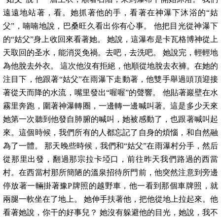
遠遠地站著，看。她抓著他的手，看著在神瀑下沐浴的“姑
父”，喃喃地說，巴桑旺久看出你有心事。 他把目光從神瀑下
的“姑父”身上收回來看著她。 她說，這瀑布是卡瓦格博神從上
天取回的圣水，能消災免禍。去吧，去洗吧。 她說完，輕輕地
為他脫去外衣。 這次他沒有拒絕，他順從地脫去衣褲。在她的
注目下，他跟著“姑父”在雨瀑下走動著，他雙手舉過頭頂迎接
著從天而降的水流，嘴里發出“喔喔”的聲響。 他貼著巖壁在水
霧里奔跑，圍著神瀑轉圈，一邊轉一邊喊叫著。這是多少天來
她第一次聽到他發自肺腑的喊叫，她被感動了，也跟著喊叫起
來。這個時候，我們所有的人都忘記了自身的煩惱，和自然融
為了一體。 那天晚些時候，我們和“姑父”在雨瀑村分手，然后
從那里出發，翻過那宗拉卡埡口，前往昨天我們路過的西當
村。在西當村那所簡陋的溫泉招待所門前，他突然注意到旁邊
停放著一輛掛著豫P牌照的越野車，他一看到那個車牌照，就
兩腿一軟坐在了地上。 她伸手扶著他，把他從地上拉起來。他
看著她說，你干的好事兒？ 她沒有躲避他的目光，她說，我不