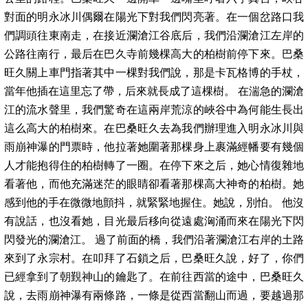
對面的明永冰川偶爾在陽光下對我們閃亮著。在一個岔路口我
們調頭往東南走，在接近瀾滄江谷底后，我們沿瀾滄江左岸的
公路往南行，最后在巴久寺前幾棵高大的柏樹前停下來。巴桑
旺久關上車門指著其中一棵對我們說，那是卡瓦格博的手杖，
當年他插在這里忘了帶，后來就長成了這棵樹。 在湍急的瀾滄
江的流水聲里，我們驚奇在這兩岸荒涼的峽谷中為何能生長出
這么高大的柏樹來。在巴桑旺久去為我們辦理進入明永冰川與
雨崩神瀑的門票時，他拉著她圍著那棵身上裹滿經幡要有幾個
人才能抱得住的柏樹轉了一圈。在停下來之后，她心情復雜地
看著他，而他充滿迷茫的眼睛卻看著那棵高大神奇的柏樹。她
感到他的手在微微地顫抖，就緊緊地握住。她說，別怕。 他沒
有說話，也沒看她，目光最后移向從遠處洶涌而來在陽光下閃
閃發光的瀾滄江。 過了前面的橋，我們沿著瀾滄江右岸的土路
來到了永宗村。在叩拜了石鎖之后，巴桑旺久說，好了，你們
已經拿到了朝覲神山的鑰匙了。在前往西當的途中，巴桑旺久
說，去雨崩神瀑有兩條路，一條是從西當翻山而過，要越過那