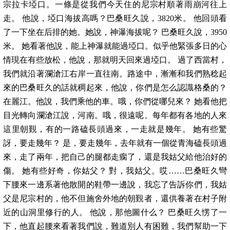
宗拉卡埡口。一條是從我們今天住的尼宗村順著雨崩河往上
走。 他說，埡口海拔高嗎？巴桑旺久說，3820米。 他回頭看
了一下坐在后排的她。她說，神瀑海拔呢？ 巴桑旺久說，3950
米。 她看著他說，能上神瀑就能過埡口。似乎他緊張多日的心
情現在有些放松，他說，那就明天回來過埡口。 過了西當村，
我們就沿著瀾滄江右岸一直往南。路途中，漸漸和我們熟稔起
來的巴桑旺久的話就稠起來，他說，你們是怎么認識格桑的？
在麗江。他說，我們乘他的車。哦，你們從哪兒來？ 她看他把
目光轉向瀾滄江說，河南。哦，很遠呢。每年都有各地的人來
這里朝覲，有的一路磕長頭過來，一走就是幾年。 她有些驚
訝，要走幾年？ 是，要走幾年，去年就有一個從青海磕長頭過
來，走了兩年，把自己的腿都走瘸了，還是我姑父給他治好的
傷。 她有些好奇，你姑父？ 對，我姑父。哎……巴桑旺久彎
下腰來一邊系著他散開的鞋帶一邊說，我忘了告訴你們，我姑
父是尼宗村的，他不但施舍外地的朝覲者，還供養著在村子附
近的山洞里修行的人。 他說，那他圖什么？ 巴桑旺久愣了一
下，他直起腰來看著我們說，難道別人有困難，我們幫助一下