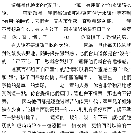
——這都是他撿來的“寶貝”。 “萬一有用呢？”他永遠這么
說。 可問題是，我們都知道那些東西估計永遠也等不到
“有用”的時候，它們會一直占著角落，直到積滿灰塵。 我
不禁想為什么，有人有錢了，卻永遠過的是窮日子？ 答案
是：你，習，慣，了！ 02 你習慣了，恐懼貧窮。
有人說不要讓孩子吃的太飽。 因為一旦他每天吃飽就
對吃飯失去興趣。隨時保持饑餓感，他們會知道飯是會“沒有”
的，自己不吃，下一秒就會餓肚子，這樣他們就會有危機感。
連莫言都坦言自己童年的記憶和以后寫作靈感全源自“吃”
和“餓”。孩子們爭奪食物，爭相塞進嘴里，一嘴黑色——他們
爭搶的是車上的煤球。 老一輩的人身上你會非常強烈地感
受到這一點。你會覺得他們摳門，這也舍不得丟，那也舍不得
丟。 因為他們都是經歷過最苦的饑荒年代，家里兄弟姐妹
缺衣少食，吃頓白面能高興一年……剛剛有個好東西，說不準
下一秒被誰搶了。 這樣的十幾年、幾十年下來，讓他們脆
弱的神經時時陷在一種恐懼中：怕沒錢，更怕回到以前的生