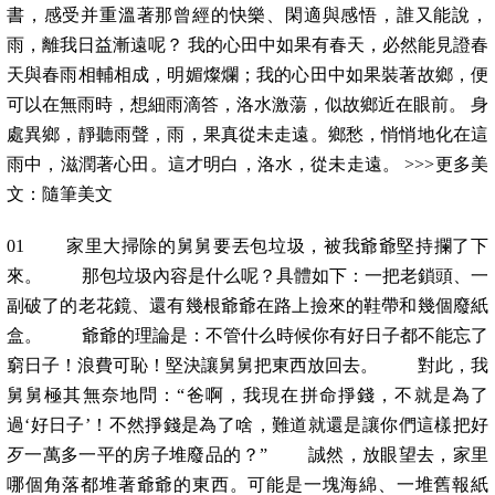
書，感受并重溫著那曾經的快樂、閑適與感悟，誰又能說，
雨，離我日益漸遠呢？ 我的心田中如果有春天，必然能見證春
天與春雨相輔相成，明媚燦爛；我的心田中如果裝著故鄉，便
可以在無雨時，想細雨滴答，洛水激蕩，似故鄉近在眼前。 身
處異鄉，靜聽雨聲，雨，果真從未走遠。鄉愁，悄悄地化在這
雨中，滋潤著心田。這才明白，洛水，從未走遠。 >>>更多美
文：隨筆美文
01 家里大掃除的舅舅要丟包垃圾，被我爺爺堅持攔了下
來。 那包垃圾內容是什么呢？具體如下：一把老鎖頭、一
副破了的老花鏡、還有幾根爺爺在路上撿來的鞋帶和幾個廢紙
盒。 爺爺的理論是：不管什么時候你有好日子都不能忘了
窮日子！浪費可恥！堅決讓舅舅把東西放回去。 對此，我
舅舅極其無奈地問：“爸啊，我現在拼命掙錢，不就是為了
過‘好日子’！不然掙錢是為了啥，難道就還是讓你們這樣把好
歹一萬多一平的房子堆廢品的？” 誠然，放眼望去，家里
哪個角落都堆著爺爺的東西。可能是一塊海綿、一堆舊報紙