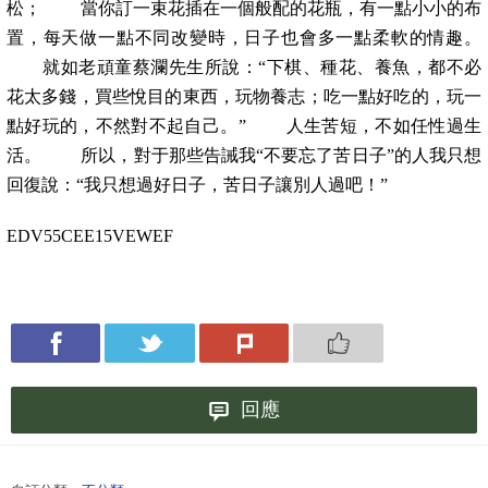
松； 當你訂一束花插在一個般配的花瓶，有一點小小的布
置，每天做一點不同改變時，日子也會多一點柔軟的情趣。
就如老頑童蔡瀾先生所說：“下棋、種花、養魚，都不必
花太多錢，買些悅目的東西，玩物養志；吃一點好吃的，玩一
點好玩的，不然對不起自己。” 人生苦短，不如任性過生
活。 所以，對于那些告誡我“不要忘了苦日子”的人我只想
回復說：“我只想過好日子，苦日子讓別人過吧！”
EDV55CEE15VEWEF
回應