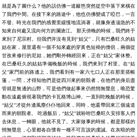
就是為了圖什么？他的話仿佛一道籬笆突然從空中落下來橫在
了我們中間。在接下來的路途中，他也仿佛變成了啞巴，一言
不發。時光在我們的感覺里緩慢地流淌著，就像身邊湍急的不
知來自何處又流向何方的瀾滄江。 那天傍晚的時候，我們終于
來到了尼宗村。但我們并沒有見到“姑父”，只有巴桑旺久的姑
姑在家，屋里還有一個不知來處的穿黃色短褂的僧侶，兩個從
甘孜來修行的尼姑，她們剛外轉經回來，正在“姑父”家休整。
在巴桑旺久的姑姑準備晚飯的時候，我們來到了村里。在“姑
父”家門前的路邊上，我們看到有一家六七口人正在那里搭帳
篷，一問，才得知他們是從四川來的朝覲者，在他們的身后盡
管就是無邊的山野，可是他們做起事來仍然悄無聲息，唯恐驚
動在遠處俯視著我們的卡瓦格博山神。一直到吃晚飯的時候，
“姑父”才從外邊風塵仆仆地回來，同時，他還帶回來三個遠道
而來的朝覲者。 吃過飯后，“姑父”就吩咐巴桑旺久安排客人們
去休息，一轉眼，他就不見了。大家做事的時候，都是那樣的
悄無聲息，心里都各自懷有一種不可言說的虔誠。在灰暗的燈