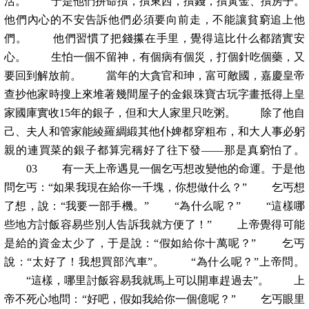
活。 于是他們拼命攢，攢東西，攢錢，攢黃金、攢房子。
他們內心的不安告訴他們必須要向前走，不能讓貧窮追上他
們。 他們習慣了把錢攥在手里，覺得這比什么都踏實安
心。 生怕一個不留神，有個病有個災，打個針吃個藥，又
要回到解放前。 當年的大貪官和珅，富可敵國，嘉慶皇帝
查抄他家時搜上來堆著幾間屋子的金銀珠寶古玩字畫抵得上皇
家國庫實收15年的銀子，但和大人家里只吃粥。 除了他自
己、夫人和管家能綾羅綢緞其他仆婢都穿粗布，和大人事必躬
親的連買菜的銀子都算完稱好了往下發——那是真窮怕了。
03 有一天上帝遇見一個乞丐想改變他的命運。于是他
問乞丐：“如果我現在給你一千塊，你想做什么？” 乞丐想
了想，說：“我要一部手機。” “為什么呢？” “這樣哪
些地方討飯容易些別人告訴我就方便了！” 上帝覺得可能
是給的資金太少了，于是說：“假如給你十萬呢？” 乞丐
說：“太好了！我想買部汽車”。 “為什么呢？”上帝問。
“這樣，哪里討飯容易我就馬上可以開車趕過去”。 上
帝不死心地問：“好吧，假如我給你一個億呢？” 乞丐眼里