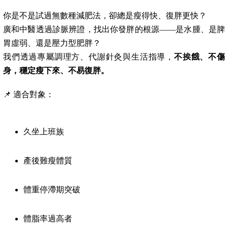
你是不是試過無數種減肥法，卻總是瘦得快、復胖更快？
廣和中醫透過診脈辨證，找出你發胖的根源——是水腫、是脾
胃虛弱、還是壓力型肥胖？
我們透過專屬調理方、代謝針灸與生活指導，
不挨餓、不傷
身，穩定瘦下來、不易復胖。
📌 適合對象：
久坐上班族
產後難瘦體質
體重停滯期突破
體脂率過高者