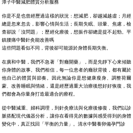
潭子中醫減肥體質分析服務
你是不是也曾經歷過這樣的狀況：想減肥，卻越減越虛；月經
總是忽來忽去，影響心情與生活；長期失眠、頭暈、焦慮，檢
查卻說「沒問題」；歷經化療後，想振作卻總是提不起勁。平
鎮腰痛中醫針灸能改善嗎
這些問題看似不同，背後卻可能源於身體長期失衡。
在廣和中醫，我們不急著「對癥開藥」，而是先靜下心來傾聽
你身體的故事。我們相信，每一位患者的癥狀背後，都有屬於
他自己的體質與節奏。因此無論你是想健康瘦身、調整荷爾
蒙、改善睡眠與情緒，還是經歷過重大治療後想好好恢復，我
們都會為你量身打造最適合的療程。
從中醫減重、婦科調理，到針灸療法與化療後修復，我們以診
脈搭配現代儀器分析，讓你在看得見的數據與感受得到的身體
變化中，真正找回「平衡的力量」。清水中醫養卵備孕門診