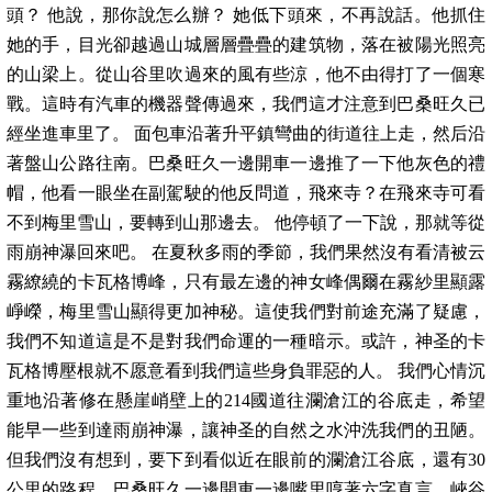
頭？ 他說，那你說怎么辦？ 她低下頭來，不再說話。他抓住
她的手，目光卻越過山城層層疊疊的建筑物，落在被陽光照亮
的山梁上。從山谷里吹過來的風有些涼，他不由得打了一個寒
戰。這時有汽車的機器聲傳過來，我們這才注意到巴桑旺久已
經坐進車里了。 面包車沿著升平鎮彎曲的街道往上走，然后沿
著盤山公路往南。巴桑旺久一邊開車一邊推了一下他灰色的禮
帽，他看一眼坐在副駕駛的他反問道，飛來寺？在飛來寺可看
不到梅里雪山，要轉到山那邊去。 他停頓了一下說，那就等從
雨崩神瀑回來吧。 在夏秋多雨的季節，我們果然沒有看清被云
霧繚繞的卡瓦格博峰，只有最左邊的神女峰偶爾在霧紗里顯露
崢嶸，梅里雪山顯得更加神秘。這使我們對前途充滿了疑慮，
我們不知道這是不是對我們命運的一種暗示。或許，神圣的卡
瓦格博壓根就不愿意看到我們這些身負罪惡的人。 我們心情沉
重地沿著修在懸崖峭壁上的214國道往瀾滄江的谷底走，希望
能早一些到達雨崩神瀑，讓神圣的自然之水沖洗我們的丑陋。
但我們沒有想到，要下到看似近在眼前的瀾滄江谷底，還有30
公里的路程。巴桑旺久一邊開車一邊嘴里哼著六字真言，峽谷