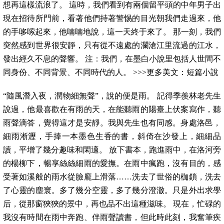
想再這樣流浪了。 這時，我們看到有兩個留平頭的中年男子出
現在招待所門前，看著他們持著警惕的目光朝我們走過來，他
的手哆嗦起來，他喃喃地說，這一天終于來了。 那一刻，我們
突然感到世界很安靜，只有從不遠處的瀾滄江里流過的江水，
發出經久不息的聲響。 注：我們，在墨白小說里包括人世間不
同身份、不同背景、不同時代的人。 >>>更多美文：短篇小說
“隨風潛入夜，潤物細無聲”，說的便是雨。 記得季羨林老先生
說過，他最喜歡在有雨的天，在能聽雨的陽臺上伏案寫作，聽
雨聲滴答，覺得這才是安靜。我與先生也有同感。身處洛邑，
細雨淅瀝，手捧一本墨色生香的書，斜倚在沙發上，細細品
讀，平增了幾分趣味和閑適。 放下書本，跑進雨中，在洛河旁
的楊柳下，暢享絲絲細雨的愛撫。在雨中瘋跑，沒有目的，感
受著如溪般的雨水從臉龐上滑落……洗去了世俗的枷鎖，洗去
了心靈的塵寰。多了幾分空靈，多了幾分澄澈。只是外出求學
后，從那窗狹狹的景中，再也品不出這種滋味。 現在，忙碌的
我沒有時間在雨中奔跑、伴雨聲讀書，但此時此刻，我奮筆疾