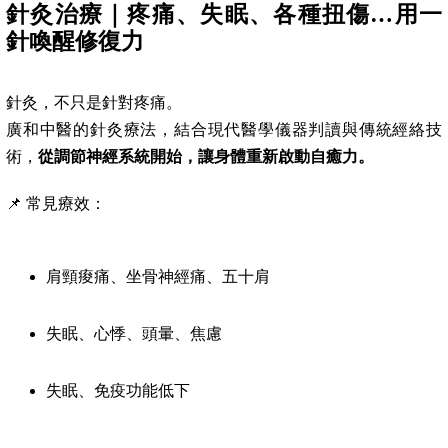
針灸治療｜疼痛、失眠、各種扭傷…用一
針喚醒修復力
針灸，不只是針對疼痛。
廣和中醫的針灸療法，結合現代醫學儀器判讀與傳統經絡技
術，
從調節神經系統開始，讓身體重新啟動自癒力。
📌 常見療效：
肩頸痠痛、坐骨神經痛、五十肩
失眠、心悸、頭暈、焦慮
失眠、免疫功能低下