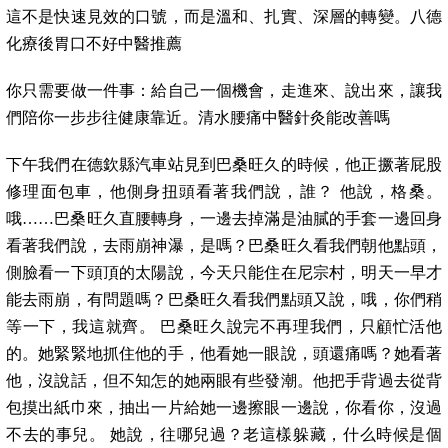
這不是快速見效的口號，而是溫和、扎實、深層的轉變。八德
化療後胃口不好中醫推薦
你只需要做一件事：給自己一個機會，走進來、說出來，讓我
們陪你一步步往健康靠近。清水腰痛中醫針灸能改善嗎
下午我們在德欽縣汽車站見到巴桑旺久的時候，他正撅著屁股
修理面包車，他側身扭頭看著我們說，誰？ 他說，格桑。
哦……巴桑旺久直腰轉身，一邊去掉滿是油膩的手套一邊回身
看著我們說，去雨崩神瀑，是嗎？巴桑旺久看我們朝他點頭，
側臉看一下頭頂的太陽說，今天只能住在尼宗村，明天一早才
能去雨崩，有問題嗎？巴桑旺久看我們點頭又說，哦，你們稍
等一下，我這就齊。 巴桑旺久說完不再理我們，只顧忙活他
的。她緊緊地抓住他的手，他看她一眼說，頭還痛嗎？她看著
他，沒說話，但不知怎的她兩眼有些發潮。他把手背過去從背
包摸出紙巾來，抽出一片給她一邊擦眼一邊說，你看你，沒過
不去的事兒。 她說，往哪兒過？老這樣躲藏，什么時候是個