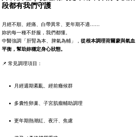
段都有我們守護
月經不順、經痛、白帶異常、更年期不適……
妳的每一種不舒服，我們都懂。
中醫強調「肝腎為本、脾氣為輔」，
從根本調理荷爾蒙與氣血
平衡，幫助妳穩定身心狀態。
📌 常見調理項目：
月經週期紊亂、經前癥候群
多囊性卵巢、子宮肌瘤輔助調理
更年期熱潮紅、夜汗、焦慮