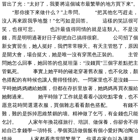
冒出了光：“太好了，我要將這個城市最繁華的地方買下來”。
“那你接下來做什么？”上帝問。 “把其他乞丐趕走，
沒人再來跟我爭地盤！”乞丐如是回答。 這樣的笑話很可
笑，也很可悲。 也許最值得同情的就是這類人。不是沒
錢，而是明明過著好日子卻把自己搞得很窮。 公司招了個
新女實習生，她人挺好，我們常常聊天。有天主管怒了，原因
是開大會，場合挺大，她是唯一沒有穿黑色正裝的。 主管
問她怎么回事，她回答的也挺坦蕩：“沒錢買”三個字差點把主
管氣死。 事實上她平時的確老穿著舊衣服，也不化妝，顏
色搭配的有時候也讓人覺得怪怪的。一問家里也不是沒錢——
平時她媽媽總給她匯，但都在存折里放著，她媽媽再買衣服給
她郵過來。 她平時除了工作就是看看小說吃點零食，也不
愿意花時間選選衣服，買個雜志看看顏色搭配。 有錢不
難，難的是拆掉思維禁錮的墻。精神做了乞丐，有金錢也只能
乞討。 人家年年換花樣旅行、培訓、做保養，你卻舍不得
給自己拿錢學一項特長，學個英語做個飯有個小愛好陶冶陶冶
情操。 人家都看盡世間繁華了，你還在家自以為瀟灑。