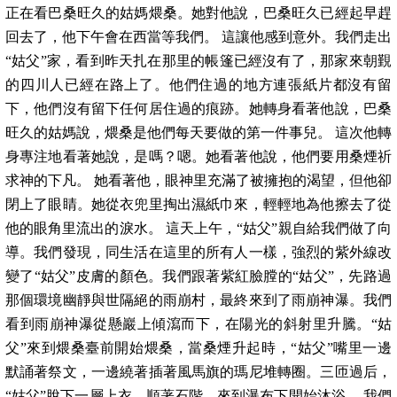
正在看巴桑旺久的姑媽煨桑。她對他說，巴桑旺久已經起早趕
回去了，他下午會在西當等我們。 這讓他感到意外。我們走出
“姑父”家，看到昨天扎在那里的帳篷已經沒有了，那家來朝覲
的四川人已經在路上了。他們住過的地方連張紙片都沒有留
下，他們沒有留下任何居住過的痕跡。她轉身看著他說，巴桑
旺久的姑媽說，煨桑是他們每天要做的第一件事兒。 這次他轉
身專注地看著她說，是嗎？嗯。她看著他說，他們要用桑煙祈
求神的下凡。 她看著他，眼神里充滿了被擁抱的渴望，但他卻
閉上了眼睛。她從衣兜里掏出濕紙巾來，輕輕地為他擦去了從
他的眼角里流出的淚水。 這天上午，“姑父”親自給我們做了向
導。我們發現，同生活在這里的所有人一樣，強烈的紫外線改
變了“姑父”皮膚的顏色。我們跟著紫紅臉膛的“姑父”，先路過
那個環境幽靜與世隔絕的雨崩村，最終來到了雨崩神瀑。我們
看到雨崩神瀑從懸巖上傾瀉而下，在陽光的斜射里升騰。“姑
父”來到煨桑臺前開始煨桑，當桑煙升起時，“姑父”嘴里一邊
默誦著祭文，一邊繞著插著風馬旗的瑪尼堆轉圈。三匝過后，
“姑父”脫下一層上衣，順著石階，來到瀑布下開始沐浴。 我們