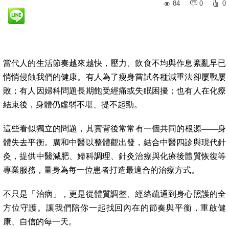
84
0
0
當代人的生活節奏越來越快，壓力、飲食不均與作息紊亂早已
悄悄侵蝕我們的健康。有人為了瘦身嘗試各種減重法卻屢戰屢
敗；有人因婦科問題長期飽受經痛或失眠困擾；也有人在化療
結束後，身體仍虛弱不堪、提不起勁。
這些看似獨立的問題，其實背後常常有一個共同的根源——身
體失去平衡。廣和中醫以整體觀出發，結合中醫四診與現代針
灸，提供中醫減肥、婦科調理、針灸治療與化療後體質恢復等
專業服務，量身為每一位患者打造最適合的治療方式。
不只是「治病」，更是從體質調整、經絡疏通到身心照護的全
方位守護。讓我們陪你一起找回內在的節奏與平衡，重啟健
康、自信的每一天。