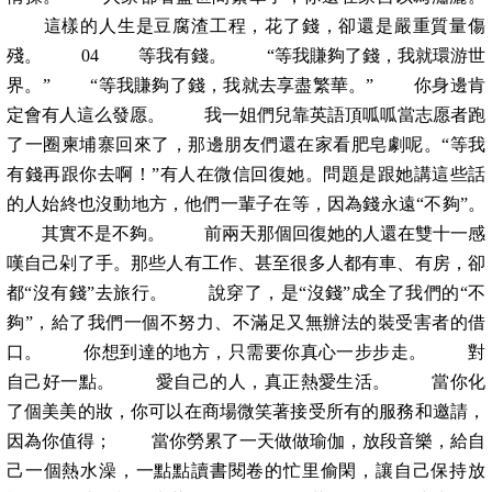
這樣的人生是豆腐渣工程，花了錢，卻還是嚴重質量傷
殘。 04 等我有錢。 “等我賺夠了錢，我就環游世
界。” “等我賺夠了錢，我就去享盡繁華。” 你身邊肯
定會有人這么發愿。 我一姐們兒靠英語頂呱呱當志愿者跑
了一圈柬埔寨回來了，那邊朋友們還在家看肥皂劇呢。“等我
有錢再跟你去啊！”有人在微信回復她。問題是跟她講這些話
的人始終也沒動地方，他們一輩子在等，因為錢永遠“不夠”。
其實不是不夠。 前兩天那個回復她的人還在雙十一感
嘆自己剁了手。那些人有工作、甚至很多人都有車、有房，卻
都“沒有錢”去旅行。 說穿了，是“沒錢”成全了我們的“不
夠”，給了我們一個不努力、不滿足又無辦法的裝受害者的借
口。 你想到達的地方，只需要你真心一步步走。 對
自己好一點。 愛自己的人，真正熱愛生活。 當你化
了個美美的妝，你可以在商場微笑著接受所有的服務和邀請，
因為你值得； 當你勞累了一天做做瑜伽，放段音樂，給自
己一個熱水澡，一點點讀書閱卷的忙里偷閑，讓自己保持放