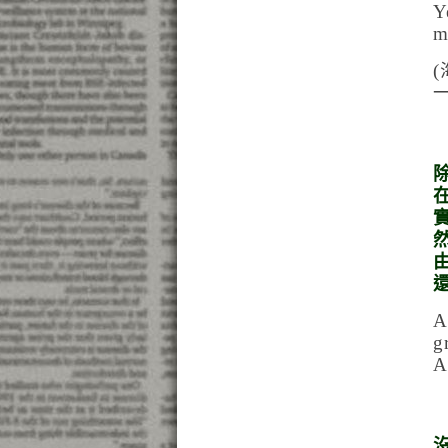
Y
m
(
A
g
A