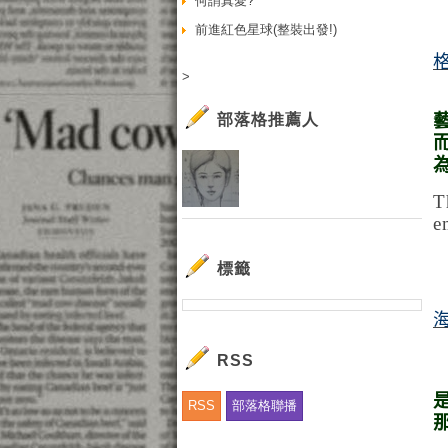
何謂真愛?
前進紅色星球(整裝出發!)
>
部落格推薦人
T
e
標籤
RSS
RSS
部落格聯播