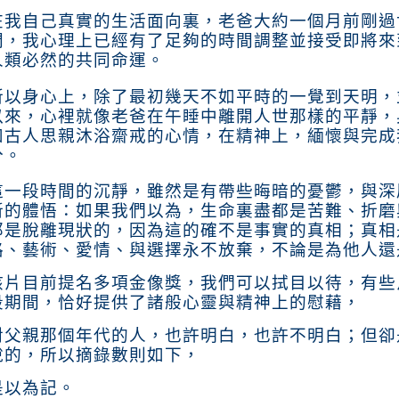
在我自己真實的生活面向裏，老爸大約一個月前剛過
間，我心理上已經有了足夠的時間調整並接受即將來
人類必然的共同命運。
所以身心上，除了最初幾天不如平時的一覺到天明，
以來，心裡就像老爸在午睡中離開人世那樣的平靜，
如古人思親沐浴齋戒的心情，在精神上，緬懷與完成
分。
這一段時間的沉靜，雖然是有帶些晦暗的憂鬱，與深
新的體悟：如果我們以為，生命裏盡都是苦難、折磨
那是脫離現狀的，因為這的確不是事實的真相；真相
路、藝術、愛情、與選擇永不放棄，不論是為他人還
該片目前提名多項金像
獎，我們可以拭目以待，有些
段期間，恰好提供了諸般心靈與精神上的慰藉，
對父親那個年代的人，也許明白，也許不明白；但卻
說的，所以摘錄數則如下，
是以為記。