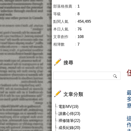
部落格推薦
：
1
等級
：
8
點閱人氣
：
454,495
本日人氣
：
76
文章創作
：
108
相簿數
：
7
搜尋
文章分類
電影MV(19)
讀書心得(23)
禪修隨筆(22)
成長紀錄(20)