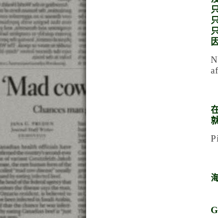
N
a
P
G