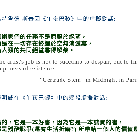
格特魯德·斯泰因
《午夜巴黎》中的虛擬對話
:
藝術家們的任務不是屈服於絕望，
而是在一切存在終歸於空無消滅裏，
為人類的共同絕望尋得解藥。
he artist's job is not to succumb to despair, but to fi
mptiness of existence.
─“
Gertrude Stein
”
in Midnight in Par
海明威
在《午夜巴黎》中的幾段虛擬對話
:
是的，它是一本好書，因為它是一本誠實的書，
那是殘酷戰爭
(
還有生活折磨
?)
所帶給一個人的價值