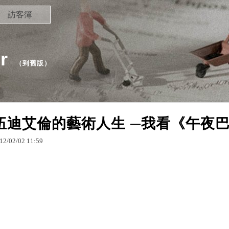
訪客簿
r
（
到舊版
）
伍迪艾倫的藝術人生 ─我看《午夜
12
/
02
/
02
11
:
59