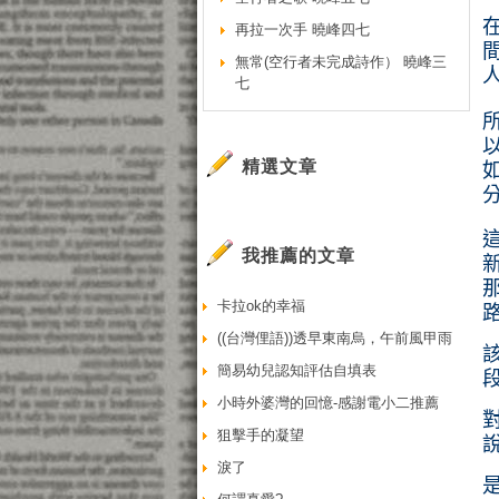
再拉一次手 曉峰四七
無常(空行者未完成詩作） 曉峰三
七
精選文章
我推薦的文章
卡拉ok的幸福
((台灣俚語))透早東南烏，午前風甲雨
簡易幼兒認知評估自填表
小時外婆灣的回憶-感謝電小二推薦
狙擊手的凝望
淚了