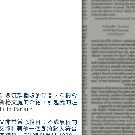
許多沉靜獨處的時間，有機會
新格文
處的介紹，引起我的注
t in Paris
)
，
又非常賞心悅目：不成氣候的
又掙扎著他一個即將踏入符合