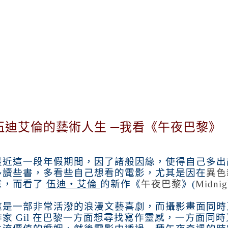
伍迪艾倫的藝術人生 ─我看《午夜巴黎》
最近這一段年假期間，因了諸般因緣，使得自己多出
多讀些書，多看些自己想看的電影，尤其是因在
異色
意，而看了
伍迪‧艾倫
的新作《
午夜巴黎
》
(
Midnigh
這是一部非常活潑的浪漫文藝喜劇，而攝影畫面同時
作家
Gil
在巴黎一方面想尋找寫作靈感，一方面同時