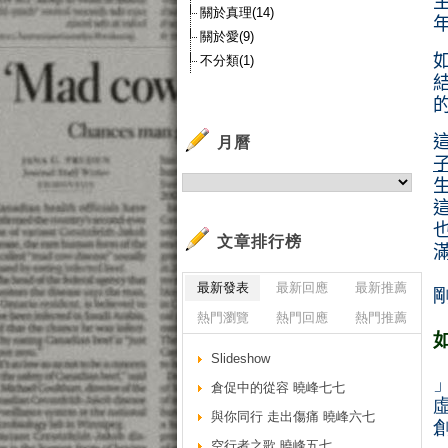
關於真理(14)
關於愛(9)
不分類(1)
月曆
文章排行榜
最新發表
最新回應
最新推薦
熱門瀏覽
熱門回應
熱門推薦
Slideshow
倉促中的從容 曉峰七七
與你同行 走出傷痛 曉峰六七
空行者之歌 曉峰五七