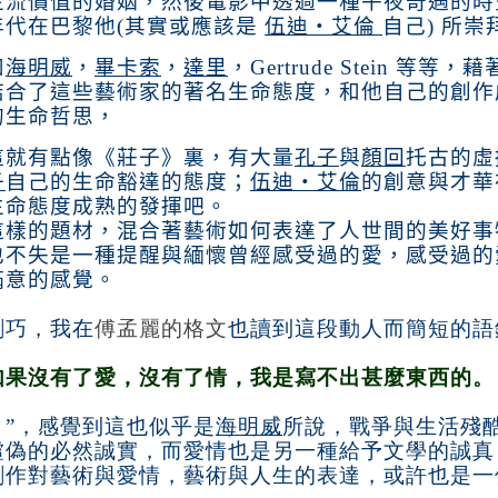
主流價值的婚姻，然後電影中透過一種午夜奇遇的時
年代在巴黎他
(
其實或應該是
伍迪‧艾倫
自己
)
所崇
如
海明威
，
畢卡索
，
達里
，
Gertrude Stein
等等，藉
結合了這些藝術家的著名生命態度，和他自己的創作
的生命哲思，
這就有點像《莊子》裏，有大量
孔子
與
顏回
托古的虛
子
自己的生命豁達的態度；
伍迪‧艾倫
的創意與才華
生命態度成熟的發揮吧。
這樣的題材，混合著藝術如何表達了人世間的美好事
也不失是一種提醒與緬懷曾經感受過的愛，感受過的
滿意的感覺。
剛巧，我在
傅孟麗的格文
也讀到這段動人而簡短的語
如果沒有了愛，沒有了情，我是寫不出甚麼東西的。
」”，感覺到這也似乎是
海明威
所說，戰爭與生活殘
虛偽的必然誠實，而愛情也是另一種給予文學的誠真
創作對藝術與愛情，藝術與人生的表達，或許也是一