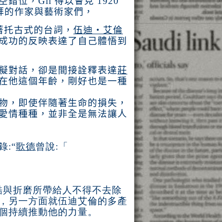
空錯位，
Gil
得以會見
1920
拜的作家與藝術家們，
著托古式的台詞，
伍迪‧艾倫
成功的反映表達了自己體悟到
擬對話，卻是間接詮釋表達
莊
在他這個年齡，剛好也是一種
物，即使伴隨著生命的損失，
愛情種種，並非全是無法讓人
錄
:“
歌德
曾說:「
酷與折磨所帶給人不得不去除
，另一方面就伍迪艾倫的多產
個持續推動他的力量。