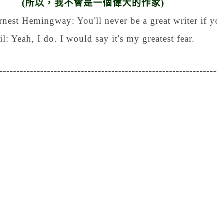
(
所以，我不會是一個偉大的作家
)
rnest Hemingway: You'll never be a great writer if 
il: Yeah, I do. I would say it's my greatest fear.
----------------------------------------------------------------