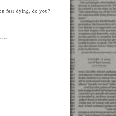
you fear dying, do you?
----