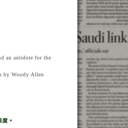
nd an antidote for the
is by Woody Allen
態度。