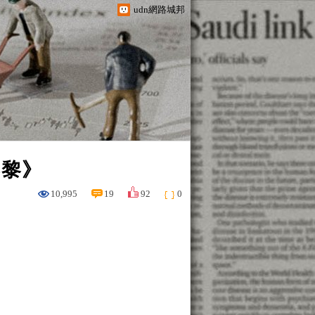
udn網路城邦
巴黎》
10,995
19
92
0