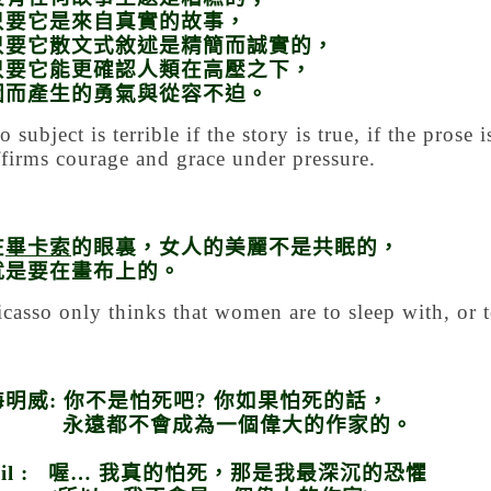
只要它是來自真實的故事，
只要它散文式敘述是精簡而誠實的，
只要它能更確認人類在高壓之下，
因而產生的勇氣與從容不迫。
o subject is terrible if the story is true, if the prose 
ffirms courage and grace under pressure.
在
畢卡索
的眼裏，女人的美麗不是共眠的，
就是要在畫布上的。
icasso only thinks that women are to sleep with, or t
海明威
:
你不是怕死吧
?
你如果怕死的話，
永遠都不會成為一個偉大的作家的。
il :
喔
…
我真的怕死，那是我最深沉的恐懼