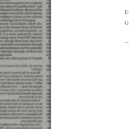
E
G
--