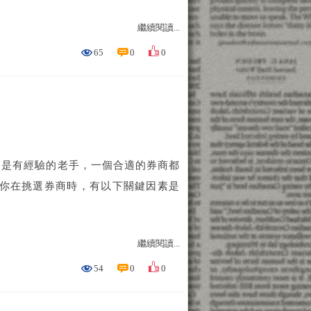
繼續閱讀...
65
0
0
還是有經驗的老手，一個合適的券商都
當你在挑選券商時，有以下關鍵因素是
繼續閱讀...
54
0
0