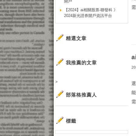
開戶
需
【2024】ai相關股票-聯發科 》
2024新光證券開戶資訊平台
精選文章
我推薦的文章
20
>
部落格推薦人
需
標籤