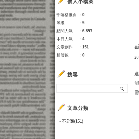
個人小檔案
部落格推薦
：
0
等級
：
5
點閱人氣
：
6,853
本日人氣
：
4
文章創作
：
151
相簿數
：
0
20
搜尋
需
文章分類
不分類(151)