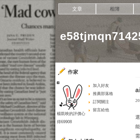
文章
相簿
e58tjmqn71
作家
加入好友
推薦部落格
20
訂閱關注
留言給他
楊凱映的評價心
得69908
需