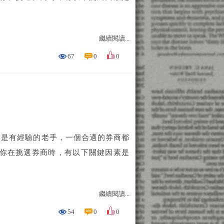
繼續閱讀...
67
0
0
還是有經驗的老手，一個合適的券商都
當你在挑選券商時，有以下關鍵因素是
繼續閱讀...
54
0
0