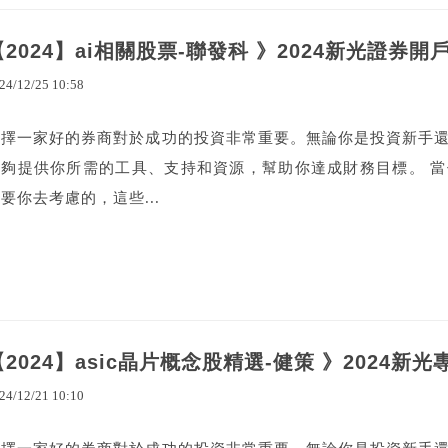
【2024】ai相關股票-聯發科 》2024新光證券
24
/
12
/
25
10
:
58
選擇一家好的券商對於成功的投資非常重要。無論你是投資新手
能夠提供你所需的工具、支持和資源，幫助你達成財務目標。 
要你去考慮的，這些...
【2024】asic晶片概念股精選-健策 》2024新
24
/
12
/
21
10
:
10