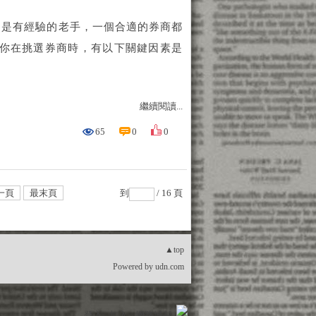
還是有經驗的老手，一個合適的券商都
當你在挑選券商時，有以下關鍵因素是
繼續閱讀...
65
0
0
一頁
最末頁
到
/ 16 頁
▲top
Powered by
udn.com
登入
加入
網路城邦