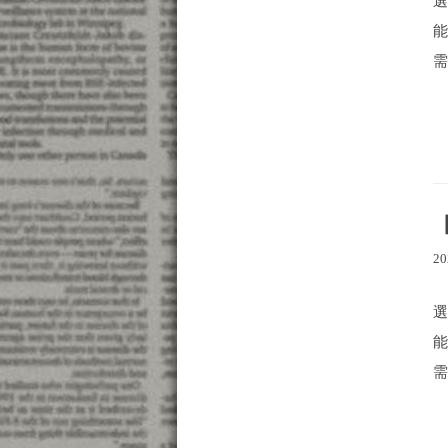
需
20
需