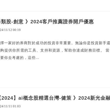
ai類股-創意 》2024客戶推薦證券開戶優惠
24
/
11
/
12
00
:
19
選擇一家好的券商對於成功的投資非常重要。無論你是投資新手
能夠提供你所需的工具、支持和資源，幫助你達成財務目標。 
要你去考慮的，這些...
【2024】ai概念股精選台灣-健策 》2024新光
24
/
11
/
11
01
:
03