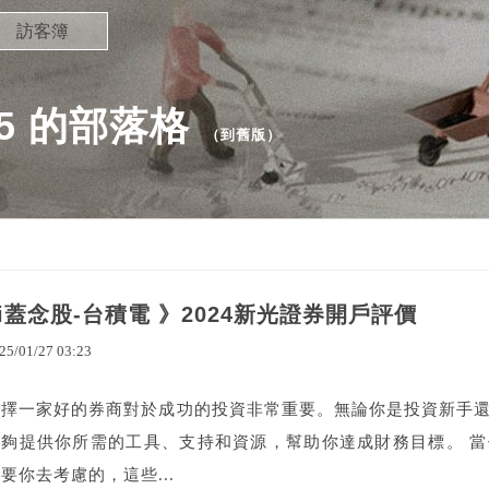
訪客簿
425 的部落格
（
到舊版
）
ai蓋念股-台積電 》2024新光證券開戶評價
25
/
01
/
27
03
:
23
選擇一家好的券商對於成功的投資非常重要。無論你是投資新手
能夠提供你所需的工具、支持和資源，幫助你達成財務目標。 
要你去考慮的，這些...