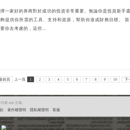
選擇一家好的券商對於成功的投資非常重要。無論你是投資新手
能夠提供你所需的工具、支持和資源，幫助你達成財務目標。 
要你去考慮的，這些...
最前頁
上一頁
1
2
3
4
5
6
7
8
9
10
下
 udn 立場。
款
︱
著作權聲明
︱
隱私權聲明
︱
客服