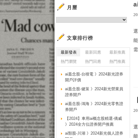
月曆
20
文章排行榜
需
最新發表
最新回應
最新推薦
熱門瀏覽
熱門回應
熱門推薦
ai蓋念股-台積電 》2024新光證券
開戶評價
ai蓋念股-健策 》2024新光營業員
證券開戶
ai蓋念股-鴻海 》2024新光零售證
券開戶
20
【2024】車用ai概念股精選-僑威
》2024全方位證券開戶推薦
ai類股-川湖 》2024新光個人證券