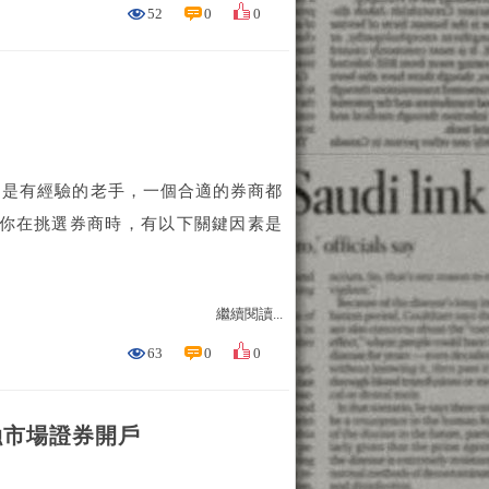
52
0
0
還是有經驗的老手，一個合適的券商都
當你在挑選券商時，有以下關鍵因素是
繼續閱讀...
63
0
0
金融市場證券開戶