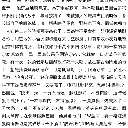
手槍。“嗨，兩個人，還有槍，怕啥呀，要是他們背靠背站著就不
至于。”他沉重地嘆息著。為了驅趕寂寞，熟悉狼性的巴圖告訴我
許多關于狼的故事。狼可狡猾了，當被獵人的鐵錨夾住的時候，會
咬斷自己的腳跑掉，這一招熊瞎子不會，野豬也不會。而當你獨自
一人在路上走的時候可要當心了，因為說不定會有一只狼遠遠地跟
著你，用道地的小偷的腳步走近來，立起身，用前掌表示友好地輕
輕拍打你的肩膀，這時候你可千萬不要回過頭來，要用鐵一樣的拳
頭給以致命一擊，因為如果你調過頭來，它就會一口撕破你的喉
嚨。有一次，我的老鄰居額爾敦打死一只狼，放在蒙古包門邊的地
上，想先抽袋煙再收拾它，可是剛剛對上火，回過頭來，那畜牲不
見啦。“狼會裝死。” 好容易盼來草原上知更鳥的第一聲啼唱，天邊
抖落下最后幾顆殘星，天要亮了，狼群騷動起來。“你那本書呢？”
巴圖說。“快快，燒，一頁頁地燒，越旺越好，不要間斷。這時候
狼最瘋狂了。”一本厚厚的《林海雪原》，一頁頁撕下燒去大半，
天大亮了，狼們不安起來，忽然一聲呼嘯，消失在草原深處。 回
到大隊部，在食堂碰到巴圖，他風趣地問：“學生哥，要一盤紅燒
狼肉送飯還是買碟炒豆子下酒？”說著我們都哈哈大笑起來。 聆聽