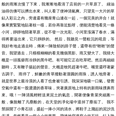
般的雨漸次慢了下來，我漸漸地看清了店前的一片草原了。 綠油
油得仿佛可以擠出水來，叫人看了便神清氣爽。只望見一大片的草
鉆入彩云之內，旁邊還有幾座青山連在一起，一個完美的并合！就
像果實緊緊地貼著枝一樣，若你再靠近點呀，便能清楚地看見一條
小河，靜靜地陪著草原，從不發一次光彩。小河里漲滿了春水，滿
得將要溢出來，它只靜靜的。 然后，我聽見一聲粗沉的吼音，等
我好奇地走過去時，傳來一陣陰郁的蹄子聲，還帶有些“咝咝”的聲
音。我望過去，只模模糊糊的看見幾個黑影。雨又變大了。我猜大
概是一頭孤僻而冷靜的黑牛吧。有可能它正在吃草吧。然后再細細
聽時，又有鞭子揚起的聲音。大概是牧民趕著牛吧。嘴里還哼著蒙
古調子。 雨停了，鮮嫩的青草撥動著溜圓的雨珠，誘人地滑著，
就是世界上最冷漠的人看了也會被引誘。我深深地吸一口氣，發覺
空氣中還有一股濃濃的香草味，夾著廣原地上特有的新雨味撲鼻而
來。哦！一陣清風輕輕送來泥土的氣息，聞著便像青菜夾細蔥一
般，像脫離了凡塵般的，在天堂的凈化場中退掉了塵垢了。 我不
禁踩開了小青石頭，盛起一捧小河的清水，將鞋子上濺起的泥沙洗
干凈。忽然看見一個小小的東西，飛速地穿過窄小的石坑，鉆入陰