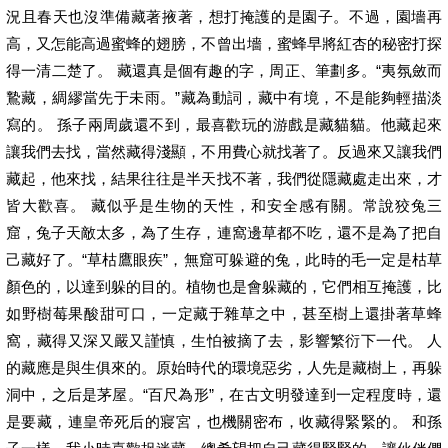
況且春天也沒準備藏著掖著，想打掩護的是園子。不過，園墻再
高，又怎能高過蜜蜂的翅膀，不曾出墻，蜜蜂早將紅杏的秘密打探
得一清二楚了。 藏還真是個有趣的字，周正、筆劃多。“夷氛斂而
鷙藏，綢繆當先于未雨。”藏為動詞，藏中有境，不是能夠輕描淡
寫的。 孫子兩周歲還不到，最喜歡玩的游戲是藏貓貓。他藏起來
讓我們去找，當然藏得淺顯，不用費心就找著了。反過來又讓我們
藏起，他來找，結果往往是半天找不著，我們從隱藏處走出來，才
皆大歡喜。 藏似乎是生物的天性，和安全感有關。常說狡兔三
窟，兔子天敵太多，為了生存，連窩邊草都不吃，還不是為了把自
己藏好了。“草枯鷹眼疾”，無窟可躲避的兔，此時的毛一定是枯草
顏色的，以達到躲的目的。植物也是會躲藏的，它們相互掩護，比
如野樹莓果酸甜可口，一定藏于雜草之中，甚至樹上還掛著草蜂
窩，藏得又深又嚴又謹慎，生怕被摘了去，影響繁衍下一代。 人
的藏應是與生俱來的。原始時代的環境惡劣，人先是藏樹上，再躲
洞中，之后是茅屋。“百尺為形”，在古文明發達到一定程度時，還
是要藏，連皇帝死后的寢宮，也機關密布，收藏得緊緊的。 和孫