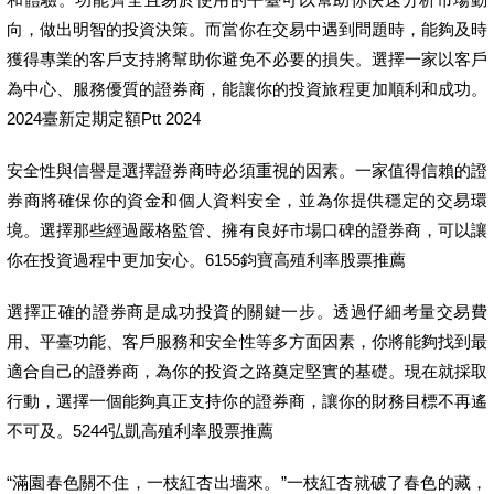
向，做出明智的投資決策。而當你在交易中遇到問題時，能夠及時
獲得專業的客戶支持將幫助你避免不必要的損失。選擇一家以客戶
為中心、服務優質的證券商，能讓你的投資旅程更加順利和成功。
2024臺新定期定額Ptt 2024
安全性與信譽是選擇證券商時必須重視的因素。一家值得信賴的證
券商將確保你的資金和個人資料安全，並為你提供穩定的交易環
境。選擇那些經過嚴格監管、擁有良好市場口碑的證券商，可以讓
你在投資過程中更加安心。6155鈞寶高殖利率股票推薦
選擇正確的證券商是成功投資的關鍵一步。透過仔細考量交易費
用、平臺功能、客戶服務和安全性等多方面因素，你將能夠找到最
適合自己的證券商，為你的投資之路奠定堅實的基礎。現在就採取
行動，選擇一個能夠真正支持你的證券商，讓你的財務目標不再遙
不可及。5244弘凱高殖利率股票推薦
“滿園春色關不住，一枝紅杏出墻來。”一枝紅杏就破了春色的藏，