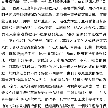
直升機拍攝、電商平臺、云計算都飛快地來了，草原迅速地變了新
顏。一個從未走出草原的年輕牧馬人，靠著手機導航，用小汽車把
阿爸阿媽帶到椰風彌漫的海南島。那兩個一輩子都穿著馬靴、穿著
蒙古袍的人，卸掉十幾斤重的外衣，站在大海里，互相看著白皙的
軀體和古銅色的雙手，忍俊不禁……記得20世紀六七十年代，草原
的老人常常這樣教導不愿放牧的兒孫：“要知道你的午飯在羊身
上，不在供銷社的柜子里。”而現在，草原人從業的方式已經五花
八門，食物也變得豐富多彩，什么殺豬菜、肯德基、比薩、韓式燒
烤、麻辣燙無所不有，吃一頓傳統的手把肉，反倒要特意跑到飯
店，端的十分奢侈。 實踐證明，小格局放牧，不利于牲畜的健
壯，對草場消耗過重，而傳統的游牧是一種大格局協作式的迂回流
動，能夠滿足畜群不同季節的不同需求，也利于草原生態的恢復，
蘊含著生命與自然的大學問，是值得當代生態科學深入研究的課
題。看吧，深思熟慮的牧民剪斷鐵絲網，將數家草場連成一體，自
發成立牧業生產和草原旅游的合作組織，回歸大游牧生產，并引入
科學技術和現代經營理念。他們將一只本地羊加工成十幾種美食，
通過閃動的鼠標賣成俏貨，已經顯現品牌效應。一個以生態環保做