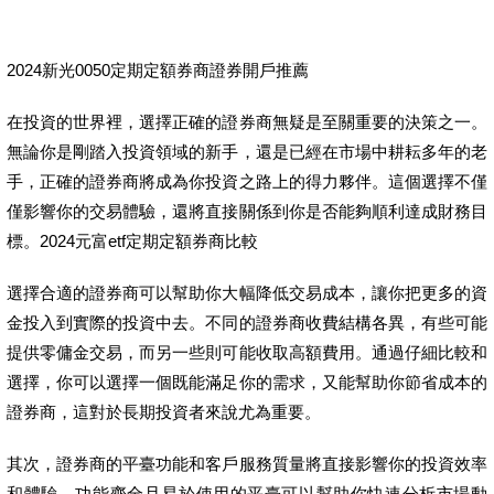
2024新光0050定期定額券商證券開戶推薦
在投資的世界裡，選擇正確的證券商無疑是至關重要的決策之一。
無論你是剛踏入投資領域的新手，還是已經在市場中耕耘多年的老
手，正確的證券商將成為你投資之路上的得力夥伴。這個選擇不僅
僅影響你的交易體驗，還將直接關係到你是否能夠順利達成財務目
標。2024元富etf定期定額券商比較
選擇合適的證券商可以幫助你大幅降低交易成本，讓你把更多的資
金投入到實際的投資中去。不同的證券商收費結構各異，有些可能
提供零傭金交易，而另一些則可能收取高額費用。通過仔細比較和
選擇，你可以選擇一個既能滿足你的需求，又能幫助你節省成本的
證券商，這對於長期投資者來說尤為重要。
其次，證券商的平臺功能和客戶服務質量將直接影響你的投資效率
和體驗。功能齊全且易於使用的平臺可以幫助你快速分析市場動