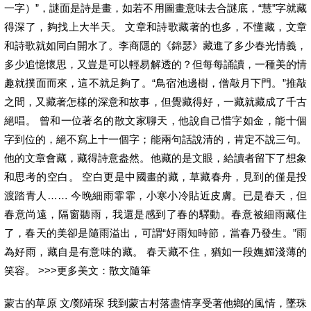
一字）”，謎面是詩是畫，如若不用圖畫意味去合謎底，“慧”字就藏
得深了，夠找上大半天。 文章和詩歌藏著的也多，不懂藏，文章
和詩歌就如同白開水了。李商隱的《錦瑟》藏進了多少春光情義，
多少追憶懷思，又豈是可以輕易解透的？但每每誦讀，一種美的情
趣就撲面而來，這不就足夠了。“鳥宿池邊樹，僧敲月下門。”推敲
之間，又藏著怎樣的深意和故事，但覺藏得好，一藏就藏成了千古
絕唱。 曾和一位著名的散文家聊天，他說自己惜字如金，能十個
字到位的，絕不寫上十一個字；能兩句話說清的，肯定不說三句。
他的文章會藏，藏得詩意盎然。他藏的是文眼，給讀者留下了想象
和思考的空白。 空白更是中國畫的藏，草藏春舟，見到的僅是投
渡踏青人…… 今晚細雨霏霏，小寒小冷貼近皮膚。已是春天，但
春意尚遠，隔窗聽雨，我還是感到了春的驛動。春意被細雨藏住
了，春天的美卻是隨雨溢出，可謂“好雨知時節，當春乃發生。”雨
為好雨，藏自是有意味的藏。 春天藏不住，猶如一段嫵媚淺薄的
笑容。 >>>更多美文：散文隨筆
蒙古的草原 文/鄭靖琛 我到蒙古村落盡情享受著他鄉的風情，墜珠