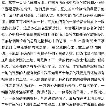
感。當有一天我也離開故鄉，在南方的雨水中流浪的時候我才懂得
了那是思鄉的情懷。他們是偉大的，歷史的車輪無情的碾壓了他
們，讓他們流離失所，浪跡天涯。相對與他們來講我是多么的幸
運，想家了可以回去看一眼，可是他們有的一輩子都未能看上一眼
故鄉的影子。這是多么的苦澀與悲涼。 每當看到席慕容老師的詩
歌，心中那份疼痛像無數根針扎般疼痛。慕容老師用她的詩歌喚起
了無數個流浪者的思鄉之情和心中的悲涼。一首“出塞曲”道出了慕
容老師心中狂熱的思鄉之情。 在父輩的心里，故土是他們的一
切。土地是神圣的長生天賜予他們的無價之寶。因為那是祖輩用熱
血和生命保護的土地。可是到了下一輩的我們時對土地的認知變得
暗淡。我不知道還有多少個八零后、九零后、零零后能夠記得自己
土地的邊界的人能有幾個？我不知道五十年后的我們是否還能擁有
祖輩留下的土地。今天的廉價變賣，將來我們會到連葬身的幾尺黃
土都需要別人的施舍。 一囪囪的煙囪直插云霄，空氣污染了。一
輛輛的礦車滿載而過，資源枯萎了。一條條河流干涸了，水源消失
了。一個個礦場的崛起，草原遍體鱗傷了。最后在這片土地上生活
了千百年的牧人和牛羊成了替罪羊，默默的為那些開荒者和開礦者