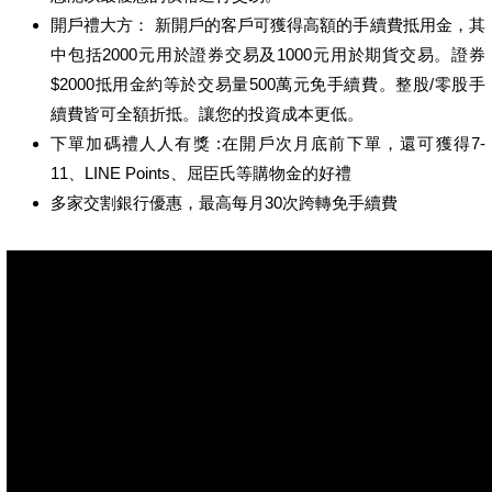
開戶禮大方： 新開戶的客戶可獲得高額的手續費抵用金，其
中包括2000元用於證券交易及1000元用於期貨交易。證券
$2000抵用金約等於交易量500萬元免手續費。整股/零股手
續費皆可全額折抵。讓您的投資成本更低。
下單加碼禮人人有獎 :在開戶次月底前下單，還可獲得7-
11、LINE Points、屈臣氏等購物金的好禮
多家交割銀行優惠，最高每月30次跨轉免手續費