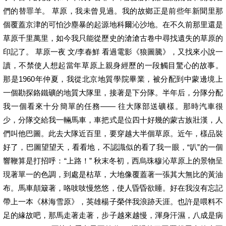
們的替罪羊。 草原，我未曾見過。我的故鄉正是前些年新聞里那
個覆蓋京津的可怕沙塵暴的起源地科爾沁沙地。在不久前那里還是
草原千里萬里，如今我只能從歷史的滄滄古卷中尋找遺失的草原的
印記了。 草原一夜 文/李春鮮 看過電影《狼圖騰》，又找來小說一
讀，不禁使人想起當年草原上親身經歷的一段觸目驚心的故事。
那是1960年仲夏，我從北京地質學院畢業，被分配到中蒙邊境上
一個勘探鉻鐵礦的地質大隊里，接著是下分隊。半年后，分隊分配
我一個看來十分簡單的任務—— 往大隊部送礦樣。那時汽車很
少，分隊交給我一輛馬車，車把式是位四十好幾的蒙古族壯漢，人
們叫他巴圖。此去大隊近百里，要穿越大半個草原。近午，樣品裝
好了，巴圖望望天，看看地，不認識似的看了我一眼，“叭”的一個
響鞭算是打招呼：“上路！” 秋末冬初，西烏珠穆沁草原上的景物呈
現著單一的色調，到處是枯草，大地像覆蓋著一張其大無比的黃油
布。馬車顛簸著，咯吱吱慢悠悠，使人昏昏欲睡。好在我沒有忘記
帶上一本《林海雪原》，英雄楊子榮伴我浪跡天涯。也許是喂料不
足的緣故吧，那馬走著走著，步子越來越慢，渾身汗濕，八成是病