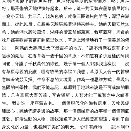
天鵝跟前撒下許多黃瓜籽。黃瓜籽是草原的接骨偏方，吃了黃瓜
籽，那受傷的天鵝很快好起來。后來，這一對天鵝在蘆葦蕩里孵出
一窩小天鵝，共三只，淺灰色的，就像三團蓬松的羊毛，漂浮在湖
面上。從此以后，母親每天騎馬繞著湖轉來轉去。她的天鵝安然無
恙，她的湖水碧波蕩漾，湖畔的蘆葦郁郁蔥蔥，牧草葳蕤，周邊的
牧戶都喜歡趕著畜群到這里飲水，草原上漸漸地有了一個美麗的傳
說——阿媽的天鵝湖是天下最吉祥的地方。” 說不清新右旗有多少
這樣的湖泊，在養育著一碧千里的草原；不知道有多少這樣的阿媽
阿爸，守護了千秋萬代的綠色。幾乎每一個人都跟我這樣說——沒
有草原母親的庇護，哪有牧民的幸福？我想，草原天人合一的哲學
意味著物競天擇、生命不息的大境界，作為一種思維方式，呈現出
無限的科學性。我們不能忘記，草原對于地球來說是不可或缺的肌
體，只有草原大野芳菲，亙古猶新，人類才能于萬類之中永續蒼
生。 我走進一座座蒙古包、一個個現代化的游牧房車，與牧民促
膝談心，聽他們講身邊的故事。那一個個嶄新的故事和一個個朝氣
蓬勃、鮮活生動的人物，讓我知道草原人已經登高望遠，看到了自
身文化的力量，也看到了美好的明天。 心中有綠地——記木洞中