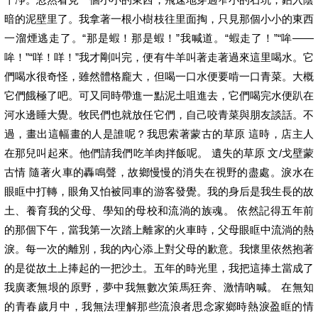
暗的泥壁里了。我拿著一根小樹枝往里面掏，只見那個小小的東西
一溜煙逃走了。“那是蝦！那是蝦！”我喊道。“蝦走了！”“哞——
哞！”“咩！咩！”我才剛叫完，便有牛羊叫著走著過來這里喝水。它
們喝水很奇怪，雖然體格龐大，但喝一口水便要啃一口青菜。大概
它們餓極了吧。可又同時帶進一點泥土咀進去，它們喝完水便趴在
河水邊睡大覺。牧民們也就放任它們，自己咬青菜與朋友談話。不
過，畫出這幅畫的人是誰呢？我思索著蒙古的草原 這時，店主人
在那兒叫起來。他們請我們吃羊肉拌飯呢。 遺失的草原 文/戈壁蒙
古情 隨著火車的轟鳴聲，故鄉慢慢的消失在視野的盡處。淚水在
眼眶中打轉，眼角又怕被同車的游客發覺。我的身后是我生長的故
土、養育我的父母、學知的母校和流淌的族魂。 依然記得五年前
的那個下午，當我第一次踏上離家的火車時，父母眼眶中流淌的熱
淚。每一次的離別，我的內心添上對父母的歉意。我懷里依然抱著
的是從故土上捧起的一把沙土。五年的時光里，我把這捧土當成了
我廣袤無垠的原野，夢中我無數次策馬狂奔、激情吶喊。 在無知
的青春歲月中，我無法理解那些流浪者思念家鄉時熱淚盈眶的情