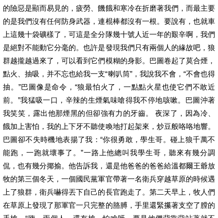
的險惡是顯而易見的，疲勞、饑餓和寒冷在折磨著我們，而最主要
的是我們沒有任何防身武器，連棍棒都沒有一根。要說有，也就車
上這幾十袋礦樣了，可這是全分隊幾十號人近一年的艱辛啊，我們
是絕對不能動它分毫的。也許是發現我們只有兩個人的緣故吧，狼
群越攏越過來了，可以看到它們模糊的身影。巴圖卷起了莫合煙，
點火、抽吸，并不忘也給我一支“喇叭筒”，我說我不會，“不會也得
抽。”巴圖像是命令，“狼最怕火了，一點點火星也使它們不敢近
前。”我猛吸一口，辛辣的生煙氣味嗆得我不停地咳嗽。巴圖沖著
我笑笑，露出他那煙黑的但卻強有力的牙齒。 夜深了，因為冷、
餓加上害怕，我的上下牙不聽使喚地打起架來，炒豆般咯咯地響。
巴圖卻不失時機地表揚了我：“你很勇敢，學生哥。碰上狼千萬不
能跑，一跑就壞事了。”一路上他總叫我學生哥，聽來有幾分調
侃，也有幾分揶揄。他告訴我，還是他爸爸的爸爸給溫都爾王爺放
牧的第三個冬天，一個國民黨軍官帶著一名衛兵穿越草原的時候遇
上了狼群，衛兵嚇得丟下自己的長官跑走了。第二天早上，牧人們
在草原上發現了那軍官一只完整的胳膊，手里還緊攥著支空了膛的