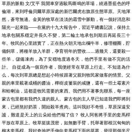
草原的脈動 文/艾平 我開車穿過駿馬嘶鳴的草場，繞過墨藍色的呼
倫湖，來到呼倫貝爾草原深處的新巴爾虎右旗原生態草原。天地渾
然，蒼穹無邊。金黃的牧草在淡淡的霜雪中脈動，有一個好消息和
陽光一起來臨——在黨的十九大報告中，習近平總書記說，保持土
地承包關系穩定并長久不變，第二輪土地承包到期后再延長三十
年。牧民的心里踏實了，正在熱火朝天地出欄牛羊，修理棚圈，貯
備飼草，將種羊放入羊群，孕育明年的豐收……過幾天，還要殺一
些羊，儲備凍肉，為了安穩地度過冬天，他們手里有做不完的活
計。 自從成為一個寫作者，我便經常在草原上行走。不知道為什
么，每次到草原總是想起小時候跟著父親到牧民家做客的情景。父
親的車里載著成桶的醬油，樺樹皮簍裝的咸鹽，還有一些土霉素片
和蛤喇油，這都是牧民需要的東西。我們用不著事先聯系，每一座
蒙古包里都有我們久違的親人。蒙古包的主人早已知道我們即將到
來，已經熬好奶茶，開始殺羊煮肉。這叫我好不奇怪，草原深遠安
謐，難道是天上的云朵給他們報了信？ 牧人阿爸將手里的套馬桿
平放在草原上。牧草挺拔茂密，如無數手臂，托舉著那根沉甸甸的
柳木套馬桿。我好奇地把手伸向套馬桿下面的草叢，發現那個半尺