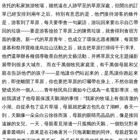
依托的私家旅游牧場，雖然遠在人跡罕至的草原深處，但開出的訂
單已經安排到兩年之后。特別有意思的是，他們接待游客的條件
是，游客到了草原，每天要學會一句蒙語，游玩回來要出示自己帶
回的垃圾——要是游客撿拾了草原上的陳舊垃圾，就會得到食宿方
面的優惠。新一代的草原青年，也成立了環保志愿者團隊，每當那
達慕和祭拜寶格達烏拉山活動之后，就去把草原打掃得干干凈凈。
他們還舉辦各種倡導敬畏自然的文藝活動，并將草原文化主題攝影
展帶到很多大城市。 而在千萬個牧民家庭里，有千萬個母親和父
親在告訴他們的孩子——是地讓你們站起來的，是馬讓你跑起來
的，即使離開了草原，你也要把草原的叮囑帶在身上，不然你就會
變成另外一個人……青年牧民烏日圖如今已成為一名電影導演，他
給我講述了他母親保護天鵝湖的事情：“我家的牧場上有個清澈的
小湖。自從承包了這片草場，母親就把蒙古包扎在了湖畔。春天一
到，天鵝像一朵朵白云徐徐而落，母親的眼睛亮晶晶的，像是接回
遠嫁的女兒。一天，母親看見湖邊一只孤獨的天鵝，一個勁兒對著
蘆葦叢鳴叫，原來是在召喚著另一只拖著斷翅的同伴。母親趕緊在