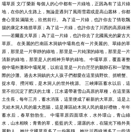
壩草原 文/丁榮新 每個人的心中都有一片綠地，正因為有了這片綠
地，在你的人生路上，無論是遇到了風雨雪霜或是高山叢林，你都
會心里裝滿陽光，欣然前行。 為了這一片綠，也許你去了情歌飄
揚的康定木格措草原；為了這一片綠，也許你去了川西的高原綠洲
——若爾蓋大草原；為了這一片綠，也許你去了北國風光的蒙古大
草原。 在美麗的巴南區木洞鎮中壩島也有一片美麗的、翠綠的草
原，那里是一片寧靜的綠地，那里是一片純潔的綠地，那里是一片
清新的綠地，那里是人的精神升華的綠地。 中壩草原，覆蓋著整
個中壩外灘和中壩尾尾，以前這里是一片白茫茫的鵝卵石和一望無
際的沙灘。過去木洞鎮的大人孩子們都愛在這里搞野炊、抓螃蟹、
捉水母、撈河蝦，是木洞人的世外桃源。 三峽庫區蓄水以后，這
里不但沉淀了肥沃的土壤，江水還帶著雪山高原的草種，在這里落
土生長，每年三月，蓄水消落，這里便成了嶄新的大草原。這是上
天給木洞人民的最大恩賜，這是庫區給木洞人民的最好禮物，年年
蓄水后，春草勃勃生。 中壩草原四面環水，水外環山，青山綠
水，山水相映；青青的草，藍藍的天，潺潺的水，在陽光下格外美
麗動人。她比北國草原多了一份寧靜，她比川西綠洲多了一些清