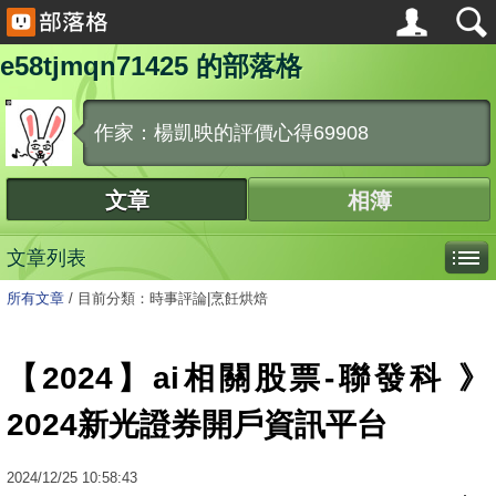
e58tjmqn71425 的部落格
作家：楊凱映的評價心得69908
文章
相簿
文章列表
所有文章
/
目前分類：時事評論|烹飪烘焙
【2024】ai相關股票-聯發科 》
2024新光證券開戶資訊平台
2024
/
12
/
25
10:58:43