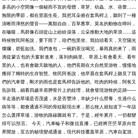
多高的小空間像一個秘而不宣的母體，草芽、幼蟲、水、蓓蕾……
無限的季節，都在里面生長。我把耳朵俯在套馬桿上，聽到了一種
清晰而渾然的聲音——萬類自由，百草窸窣。莫名的動物在啼叫，
在嚙噬，馬群像石頭從山上紛紛滾落，云朵推動大地的草浪……這
時候牧民阿爸說，要下雨了，咱們包里坐。我抬頭看天，天空陽光
燦爛，碧藍如洗。我們進包，一碗奶茶沒喝完，暴雨真的來了，雨
滴從蒙古包的天窗射進來，落到肉鍋里。 草原上有會看天、看年
景的人，也有會聽天聽地的人，他們長期在大自然里游牧，慢慢地
獲得了獨特的生存智慧。牧民阿爸說，他早晨在套馬桿上聽見了我
們的汽車聲，剛才的雨也是套馬桿告訴他的。吃肉的時候，阿爸又
告訴我，細看四歲羊肩胛骨片上的紋理，就會發現游牧的足跡——
羊走過的草場是否茂盛，水是否豐沛，羊缺少什么營養，生過什么
病等等，都會通過不同的骨紋顯現出來，那么牧人就知道下一年該
怎么選擇草場，游牧的路線圖就有了。于是，經年累月，一切都變
得可以預言。 今天，汽車輪子和微信直播，已經將茫茫草原向世
界開放，亙古的秘境變成通途，現代科技覆蓋草原，汽車自駕游、