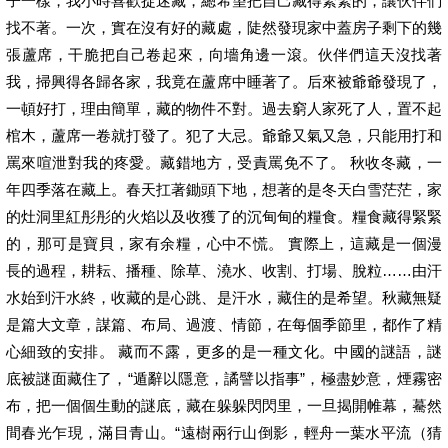
子一樣，我小時喜歡捉迷藏，總希望把自己藏得緊緊的，讓伙伴們
找不著。一次，實在沒有好的藏處，陡然發現家中蓋房子剩下的幾
張蘆席，干脆把自己卷起來，向墻角邊一滾。伙伴們這天沒找著
我，掃興得各歸各家，我竟在蘆席中睡著了。后來被爺爺發現了，
一頓好打，理由簡單，藏的物件不對。過去窮人家死了人，置不起
棺木，蘆席一卷就打發了。犯了大忌。爺爺又氣又急，只能用打和
罵來喧泄對我的疼愛。藏錯地方，受責罵免不了。 秋收冬藏，一
年四季落在藏上。春天扛著鋤頭下地，想著的是冬天白雪茫茫，家
的灶洞里紅彤彤的火焰以及收獲了的沉甸甸的糧食。糧食藏得緊緊
的，那可是寶貝，家有余糧，心中不慌。 實際上，這藏是一個漫
長的過程，耕耘、播種、除草、澆水、收割、打場、脫粒……由汗
水始到汗水終，收藏的是心跳、是汗水，藏住的是希望。秋藏無疑
是篇大文章，謀篇、布局、過渡、情節，在每個季節里，都作了精
心細致的安排。 藏而不露，更多的是一種文化。中國的謎語，謎
底被謎面藏住了，“遁辭以隱意，譎譬以指事”，極盡妙意，煙霧密
布，把一個個生動的謎底，藏在躲躲閃閃里，一旦揭開帷幕，驀然
間春光乍現，滿目青山。“遠樹兩行山倒影，輕舟一葉水平流（猜