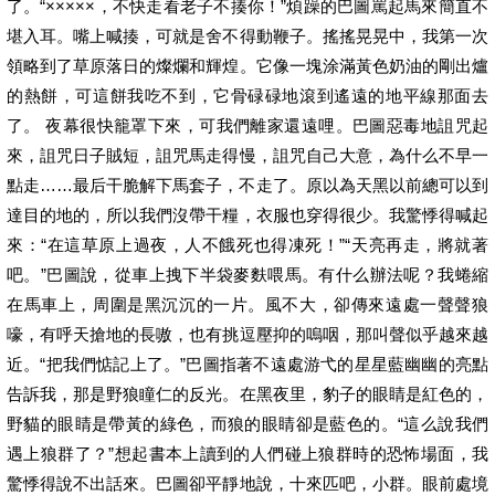
了。“×××××，不快走看老子不揍你！”煩躁的巴圖罵起馬來簡直不
堪入耳。嘴上喊揍，可就是舍不得動鞭子。搖搖晃晃中，我第一次
領略到了草原落日的燦爛和輝煌。它像一塊涂滿黃色奶油的剛出爐
的熱餅，可這餅我吃不到，它骨碌碌地滾到遙遠的地平線那面去
了。 夜幕很快籠罩下來，可我們離家還遠哩。巴圖惡毒地詛咒起
來，詛咒日子賊短，詛咒馬走得慢，詛咒自己大意，為什么不早一
點走……最后干脆解下馬套子，不走了。原以為天黑以前總可以到
達目的地的，所以我們沒帶干糧，衣服也穿得很少。我驚悸得喊起
來：“在這草原上過夜，人不餓死也得凍死！”“天亮再走，將就著
吧。”巴圖說，從車上拽下半袋麥麩喂馬。有什么辦法呢？我蜷縮
在馬車上，周圍是黑沉沉的一片。風不大，卻傳來遠處一聲聲狼
嚎，有呼天搶地的長嗷，也有挑逗壓抑的嗚咽，那叫聲似乎越來越
近。“把我們惦記上了。”巴圖指著不遠處游弋的星星藍幽幽的亮點
告訴我，那是野狼瞳仁的反光。在黑夜里，豹子的眼睛是紅色的，
野貓的眼睛是帶黃的綠色，而狼的眼睛卻是藍色的。“這么說我們
遇上狼群了？”想起書本上讀到的人們碰上狼群時的恐怖場面，我
驚悸得說不出話來。巴圖卻平靜地說，十來匹吧，小群。眼前處境