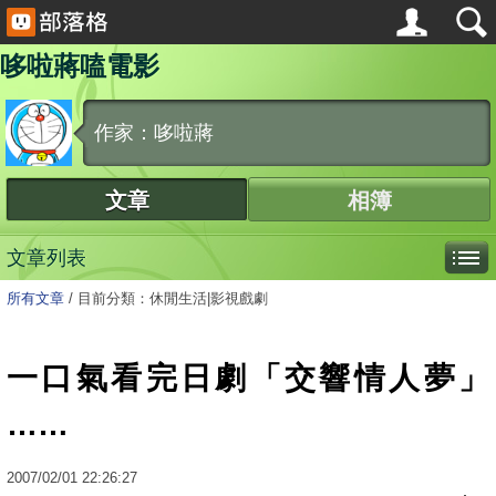
哆啦蔣嗑電影
作家：哆啦蔣
文章
相簿
文章列表
所有文章
/
目前分類：休閒生活|影視戲劇
一口氣看完日劇「交響情人夢」
……
2007
/
02
/
01
22:26:27