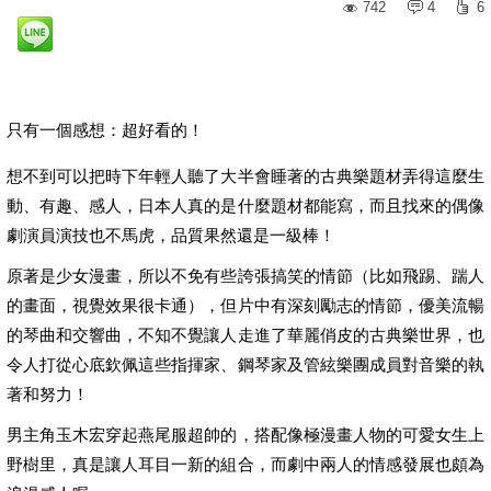
742
4
6
只有一個感想：超好看的！
想不到可以把時下年輕人聽了大半會睡著的古典樂題材弄得這麼生
動、有趣、感人，日本人真的是什麼題材都能寫，而且找來的偶像
劇演員演技也不馬虎，品質果然還是一級棒！
原著是少女漫畫，所以不免有些誇張搞笑的情節（比如飛踢、踹人
的畫面，視覺效果很卡通），但片中有深刻勵志的情節，優美流暢
的琴曲和交響曲，不知不覺讓人走進了華麗俏皮的古典樂世界，也
令人打從心底欽佩這些指揮家、鋼琴家及管絃樂團成員對音樂的執
著和努力！
男主角玉木宏穿起燕尾服超帥的，搭配像極漫畫人物的可愛女生上
野樹里，真是讓人耳目一新的組合，而劇中兩人的情感發展也頗為