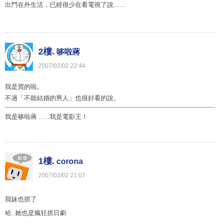
出門在外生活，已經很少在看電視了說......
2樓.
哆啦蔣
2007
/
02
/
02
22
:
44
我是買的啦。
不過「不能結婚的男人」也很好看的說。
我是哆啦蔣……我是電影王！
1樓.
corona
2007
/
02
/
02
21
:
07
我妹也抓了
哈..她也是瘋狂抓日劇