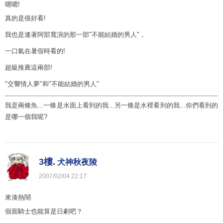
嗯嗯!
真的是很好看!
我也是連著阿部寬演的那一部"不能結婚的男人"，
一口氣在暑假時看的!
超級推薦這兩部!
"交響情人夢"和"不能結婚的男人"
我是兩條魚...一條是水面上看到的我...另一條是水裡看到的我...你們看到的
是哪一個我呢?
3樓.
犬神秋夜陵
2007
/
02
/
04
22
:
17
來湊熱鬧
假面騎士也能算是日劇吧？