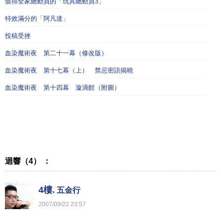
值得全家總動員的「玩具總動員3」
特效滿分的「阿凡達」
投稿受挫
血染魔術夜 第二十一幕（修改版）
血染魔術夜 第十七幕（上） 禁忌密語揭曉
血染魔術夜 第十四幕 漩渦館（附圖）
迴響（4） ：
4樓.
五金行
2007
/
09
/
22
23
:
57