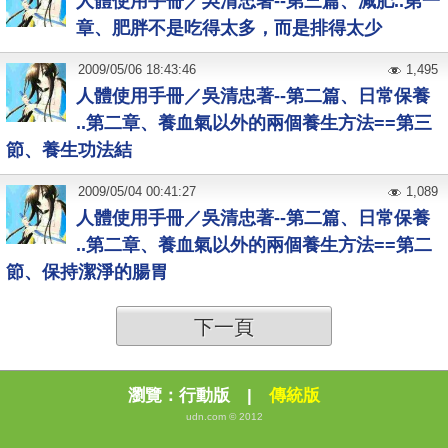
人體使用手冊／吳清忠著--第三篇、減肥..第一
章、肥胖不是吃得太多，而是排得太少
2009
/
05
/
06
18:43:46
1,495
人體使用手冊／吳清忠著--第二篇、日常保養
..第二章、養血氣以外的兩個養生方法==第三
節、養生功法結
2009
/
05
/
04
00:41:27
1,089
人體使用手冊／吳清忠著--第二篇、日常保養
..第二章、養血氣以外的兩個養生方法==第二
節、保持潔淨的腸胃
下一頁
瀏覽：
行動版
|
傳統版
udn.com © 2012