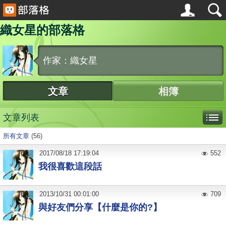
織女星的部落格
作家：織女星
文章
相簿
文章列表
所有文章
(56)
2017
/
08
/
18
17:19:04
552
我很喜歡這段話
2013
/
10
/
31
00:01:00
709
與好友們分享【什麼是​你的?】