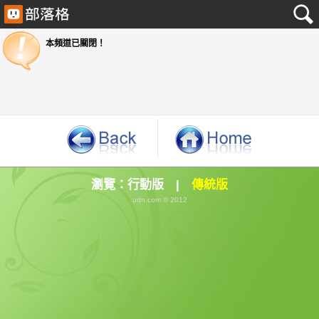
本頻道已關閉！
瀏覽：
行動版
|
傳統版
udn.com © 2012