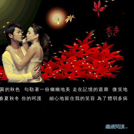
滿園的秋色 勾勒著一份幽幽地美 走在記憶的迴廊 微笑地
春夏秋冬 你的呵護 細心地留住我的笑容 為了體弱多病
繼續閱讀...