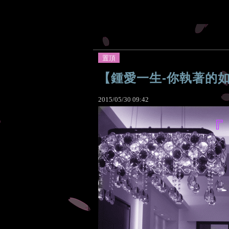
置頂
【鍾愛一生-你執著的
2015
/
05
/
30
09
:
42