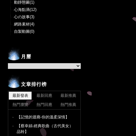
動靜態圖(1)
心海點滴(12)
心の故事(3)
網路素材(4)
自製動圖(0)
月曆
文章排行榜
最新發表
最新回應
最新推薦
熱門瀏覽
熱門回應
熱門推薦
【記憶的迴廊-你的溫柔深情】
【蔡幸娟-經典歌曲（古代美女）
品聆】