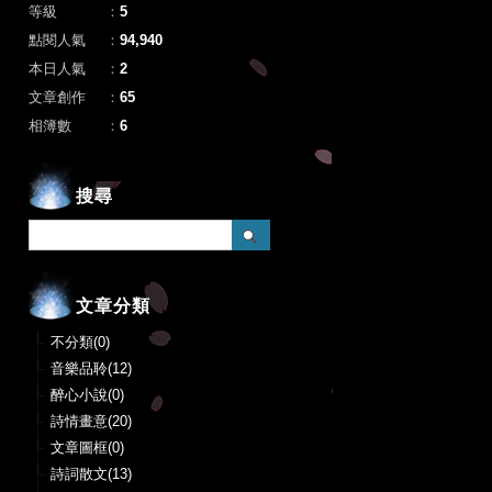
等級
：
5
點閱人氣
：
94,940
本日人氣
：
2
文章創作
：
65
相簿數
：
6
搜尋
文章分類
不分類(0)
音樂品聆(12)
醉心小說(0)
詩情畫意(20)
文章圖框(0)
詩詞散文(13)