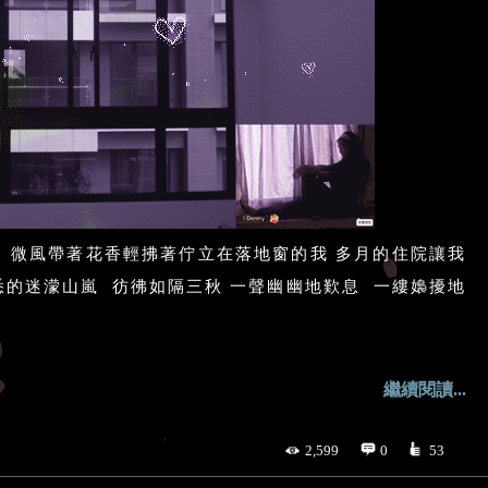
 微風帶著花香輕拂著佇立在落地窗的我 多月的住院讓我
悉的迷濛山嵐 彷彿如隔三秋 一聲幽幽地歎息 一縷嬝擾地
繼續閱讀...
2,599
0
53