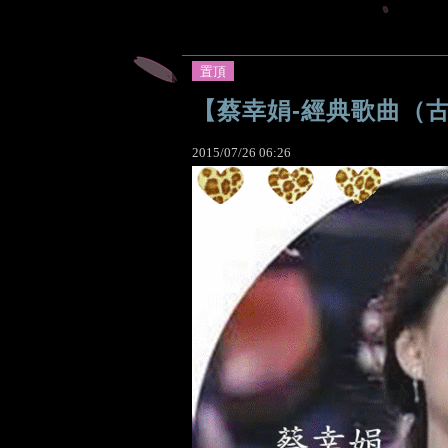
置頂
【蔡幸娟-經典歌曲（
2015
/
07
/
26
06
:
26