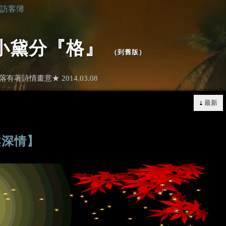
訪客簿
小黛分『格』
（
到舊版
）
詩情畫意★ 2014.03.08
最新
柔深情】