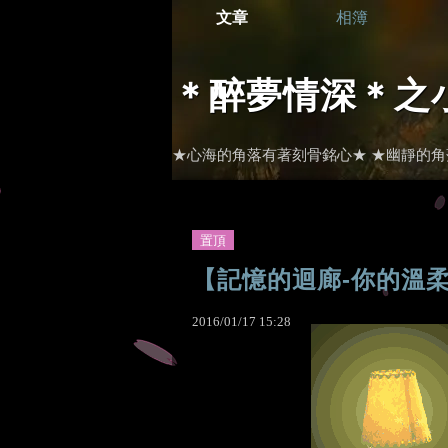
文章
相簿
＊醉夢情深＊之
★心海的角落有著刻骨銘心★ ★幽靜的角落有著
置頂
【記憶的迴廊-你的溫
2016
/
01
/
17
15
:
28