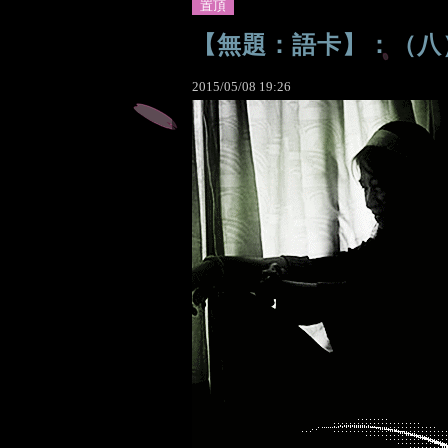
置頂
【無題：語卡】：（八
2015
/
05
/
08
19
:
26