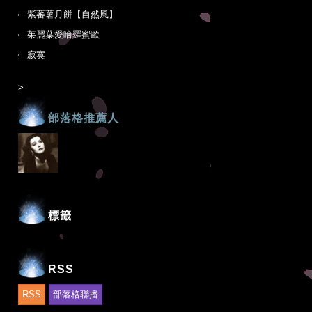
紫蕃薯月餅【自然風】
茱麗葉愛噲羅蜜歐
寂寞
>
部落格推薦人
標籤
RSS
RSS
部落格聯播