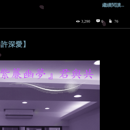
繼續閱讀...
3,290
0
76
如許深愛】