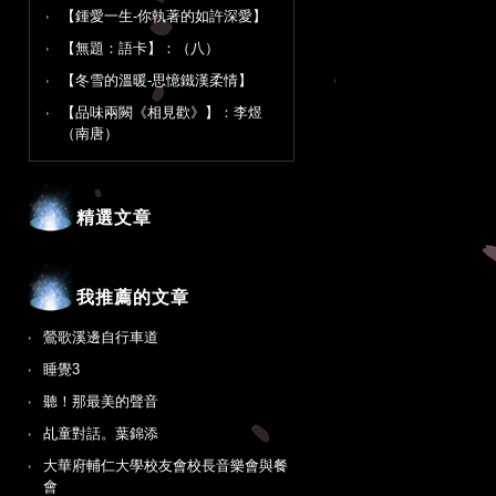
【鍾愛一生-你執著的如許深愛】
【無題：語卡】：（八）
【冬雪的溫暖-思憶鐵漢柔情】
【品味兩闕《相見歡》】：李煜
（南唐）
精選文章
我推薦的文章
鶯歌溪邊自行車道
睡覺3
聽！那最美的聲音
乩童對話。葉錦添
大華府輔仁大學校友會校長音樂會與餐
會