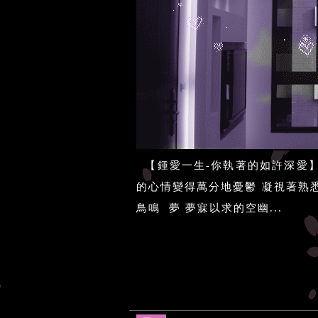
【鍾愛一生-你執著的如許深愛】
的心情變得萬分地憂鬱 凝視著熟
鳥鳴 夢 夢寐以求的空幽...