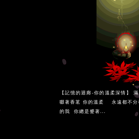
【記憶的迴廊-你的溫柔深情】 
啜著香茗 你的溫柔 永遠都不分
的我 你總是蹙著...