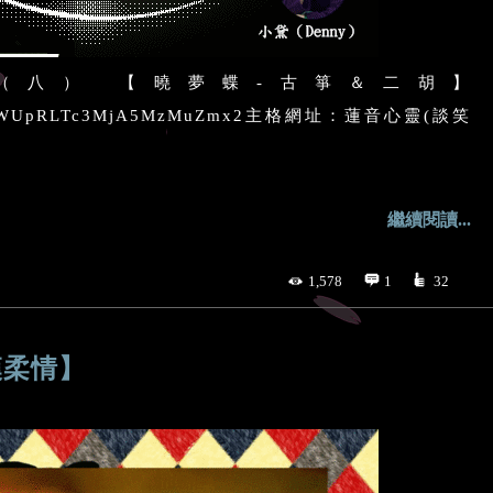
（八） 【曉夢蝶-古箏＆二胡】
lay/blNpWUpRLTc3MjA5MzMuZmx2主格網址：蓮音心靈(談笑
繼續閱讀...
1,578
1
32
漢柔情】