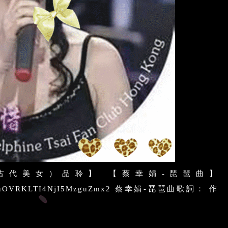
古代美女）品聆】 【蔡幸娟-琵琶曲】
lay/WXhuOVRKLTI4NjI5MzguZmx2 蔡幸娟-琵琶曲歌詞： 作