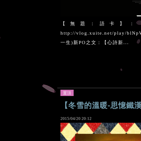
【無題：語卡】：
http://vlog.xuite.net/p
一生)新PO之文：【心詩新...
置頂
【冬雪的溫暖-思憶鐵
2015
/
04
/
20
20
:
12