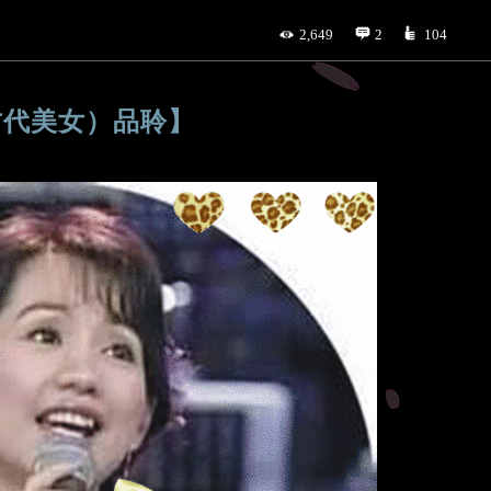
2,649
2
104
古代美女）品聆】