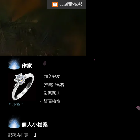
udn網路城邦
作家
加入好友
推薦部落格
訂閱關注
留言給他
＊小黛＊
個人小檔案
部落格推薦
：
1