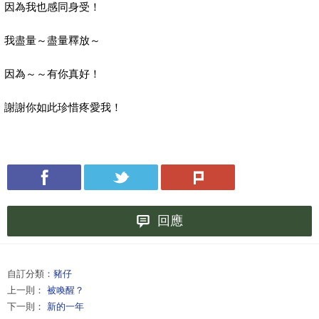
因為我也感同身受！
我盡量～盡量釋放～
因為～～有你真好！
謝謝你如此珍惜疼愛我！
回應
自訂分類：
豬仔
上一則：
被喚醒？
下一則：
新的一年