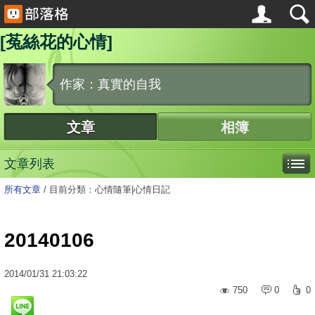
[菟絲花的心情]
作家：真實的自我
文章
相簿
文章列表
所有文章
/
目前分類：心情隨筆|心情日記
20140106
2014
/
01
/
31
21:03:22
750
0
0