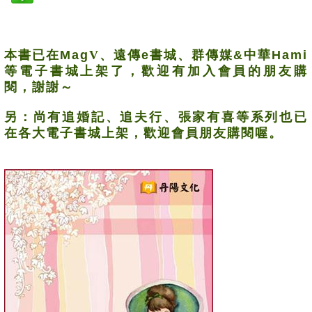
本書已在
Mag
V
、遠傳
e
書城、群傳媒
&
中華
Hami
等電子書城上架了，歡迎有加入會員的朋友購
閱，謝謝～
另：尚有追婚記、追夫行、張家有喜等系列也已
在各大電子書城上架，歡迎會員朋友購閱喔。