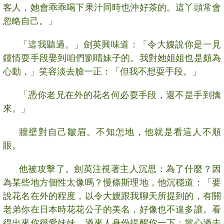
客人，她會乖乖喝下果汁同時也沖好茶的。這丫頭常會
忽略自己。」
「這我聽過。」劍英興味道：「令大嫂說你是一見
鍾情耍手段娶到咱們劉晴妹子的。我對她姐姐也是頗為
心動，」笑容淡去臉一正：「但我不想耍手段。」
「憑你老兄在外的花名何必耍手段，還不是手到擒
來。」
牆壁對自己皺眉。不知怎地，他就是看這人不順
眼。
他被攻擊了。劍英注視著主人沉思：為了什麼？因
為某些地方個性太像嗎？慢條斯理地，他沉穩道：「要
說花名在外的程度，以令大嫂跟我聊天所提到的，有關
老弟你在日本時花花公子的美名，好像也不遑多讓。看
得出來你很愛妹妹，過來人身份提醒你一下：當心過去