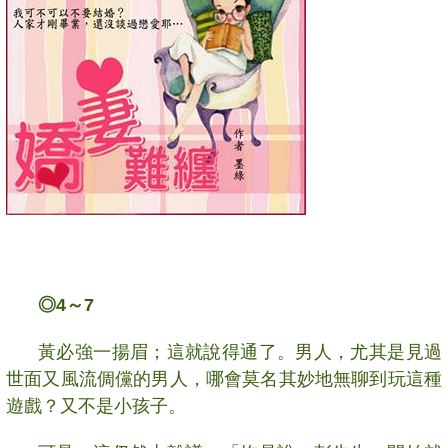
◎
4
～
7
黃必強一揚眉；這就說得通了。男人，尤其是見過
世面又風流倜儻的男人，哪會莫名其妙地無聊到玩這種
遊戲？又不是小孩子。