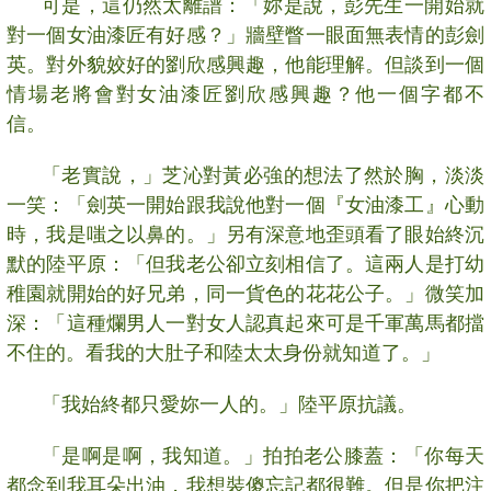
可是，這仍然太離譜：「妳是說，彭先生一開始就
對一個女油漆匠有好感？」牆壁瞥一眼面無表情的彭劍
英。對外貌姣好的劉欣感興趣，他能理解。但談到一個
情場老將會對女油漆匠劉欣感興趣？他一個字都不
信。
「老實說，」芝沁對黃必強的想法了然於胸，淡淡
一笑：「劍英一開始跟我說他對一個『女油漆工』心動
時，我是嗤之以鼻的。」另有深意地歪頭看了眼始終沉
默的陸平原：「但我老公卻立刻相信了。這兩人是打幼
稚園就開始的好兄弟，同一貨色的花花公子。」微笑加
深：「這種爛男人一對女人認真起來可是千軍萬馬都擋
不住的。看我的大肚子和陸太太身份就知道了。」
「我始終都只愛妳一人的。」陸平原抗議。
「是啊是啊，我知道。」拍拍老公膝蓋：「你每天
都念到我耳朵出油，我想裝傻忘記都很難。但是你把注