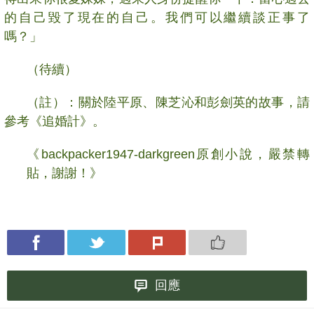
的自己毀了現在的自己。我們可以繼續談正事了
嗎？」
（待續）
（註）：關於陸平原、陳芝沁和彭劍英的故事，請
參考《追婚計》。
《
backpacker1947-darkgreen
原創小說，嚴禁轉
貼，謝謝！》
回應