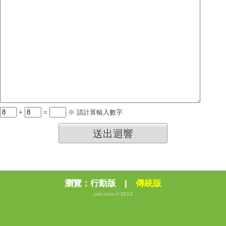
+
=
※ 請計算輸入數字
送出迴響
瀏覽：
行動版
|
傳統版
udn.com © 2012