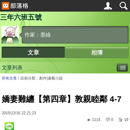
三年六班五號
作家：墨綠
文章
相簿
文章列表
所有文章
/
目前分類：創作|連載小說
嬌妻難纏【第四章】敦親睦鄰 4-7
2015
/
12
/
16
22:21:23
1114
0
19