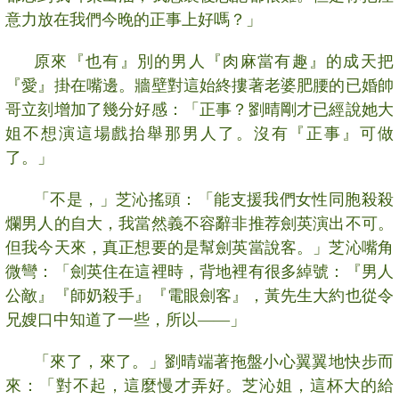
意力放在我們今晚的正事上好嗎？」
原來『也有』別的男人『肉麻當有趣』的成天把
『愛』掛在嘴邊。牆壁對這始終摟著老婆肥腰的已婚帥
哥立刻增加了幾分好感：「正事？劉晴剛才已經說她大
姐不想演這場戲抬舉那男人了。沒有『正事』可做
了。」
「不是，」芝沁搖頭：「能支援我們女性同胞殺殺
爛男人的自大，我當然義不容辭非推荐劍英演出不可。
但我今天來，真正想要的是幫劍英當說客。」芝沁嘴角
微彎：「劍英住在這裡時，背地裡有很多綽號：『男人
公敵』『師奶殺手』『電眼劍客』，黃先生大約也從令
兄嫂口中知道了一些，所以——」
「來了，來了。」劉晴端著拖盤小心翼翼地快步而
來：「對不起，這麼慢才弄好。芝沁姐，這杯大的給