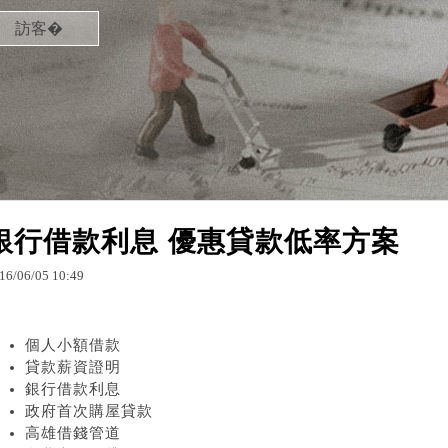
訪客�
銀行借款利息 優惠貸款低率方案
16
/
06
/
05
10
:
49
個人小額借款
貸款薪資證明
銀行借款利息
政府首次購屋貸款
高雄借錢管道