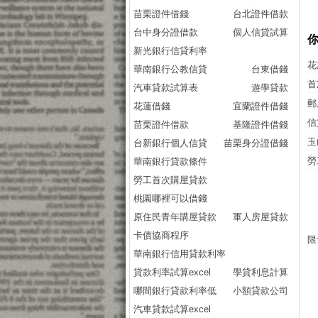
苗栗證件借錢
台北證件借款
台中身分證借款
個人信貸試算
新光銀行信貸利率
花
華南銀行公教信貸
台東借錢
首
汽車貸款試算表
遊學貸款
郵
花蓮借錢
宜蘭證件借錢
信
苗栗證件借款
基隆證件借錢
玉
台新銀行個人信貸
苗栗身分證借錢
勞
華南銀行貸款條件
勞工首次購屋貸款
桃園哪裡可以借錢
原住民青年購屋貸款
軍人房屋貸款
卡債協商程序
限
華南銀行信用貸款利率
貸款利率試算excel
學貸利息計算
哪間銀行貸款利率低
小額貸款公司
汽車貸款試算excel