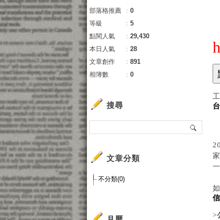
部落格推薦
：
0
等級
：
5
點閱人氣
：
29,430
h
本日人氣
：
28
文章創作
：
891
相簿數
：
0
搜尋
文章分類
不分類(0)
>
月曆