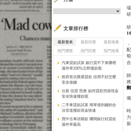
文章排行榜
1
最新發表
最新回應
最新推薦
熱門瀏覽
熱門回應
熱門推薦
汽車貸款試算 銀行貸不下來哪裡
過件率100%立即撥款呢
政府首次購屋貸款 信用不好怎麼
安全借錢
台新 信貸 照會 如何貸款預借現金
安全快速撥款呢
二手車貸款試算 簡單借到錢的合
法管道撥款現金快速
買中古車頭期款 哪間銀行好貸款
新
過件率最高