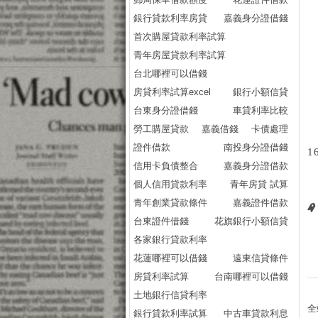
銀行貸款利率房貸
嘉義身分證借錢
首次購屋貸款利率試算
青年房屋貸款利率試算
台北哪裡可以借錢
房貸利率試算excel
銀行小額信貸
台東身分證借錢
車貸利率比較
勞工購屋貸款
嘉義借錢
卡債處理
證件借款
南投身分證借錢
1
信用卡負債整合
嘉義身分證借款
個人信用貸款利率
青年房貸 試算
青年創業貸款條件
嘉義證件借款
台東證件借錢
花旗銀行小額信貸
各家銀行貸款利率
花蓮哪裡可以借錢
遠東信貸條件
房貸利率試算
台南哪裡可以借錢
土地銀行信貸利率
全
銀行貸款利率試算
中古車貸款利息