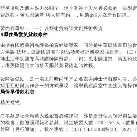
場競爭優勢及個人魅力公關？一場企業紳士與名媛必修的一堂學
研習課程～領袖家講堂 與大師有約」，即將於6月在新竹開講。
研習內容重點：（一）以藝術賞析談文創藝術投資
05原住民微笑貸款條件
，由擁有國際藝術品評鑑拍賣經驗專家，同時是中華民國畫廊協
配與烘製 技巧，邀請國際咖啡與品酒考核評審專家張日新。（三
萄酒生活學院國際高聘講師陳冠銘。（四）風水開運篇－談五術致
合，堪輿陰陽宅大師蔡天賜與黃易德老師教授。
師資陣容強勁，是一場工商時尚學堂之名媛與紳士們難能可貴、
將採用互動與實作合一的方式呈現，讓學員在課堂中直接實際操
郵局保單借款利息
備精美禮物。
時尚學苑是社會精英人邁聚首必修課程，亦是提升個人視野與生
力的機會，歡迎踴躍報名參與。講堂研習人數：20～30 人（數
竹區（另行通知）。報名專線：（03）5426388轉833、0921-7