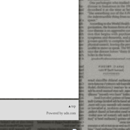
▲top
Powered by
udn.com