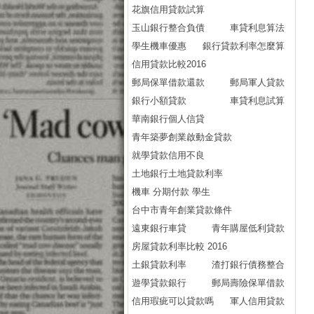
花旗信用貸款試算
玉山銀行整合負債
車貸利息算法
學生機車優惠
銀行貸款利率怎麼算
信用貸款比較2016
郵局保單借款還款
郵局軍人貸款
銀行小額貸款
車貸利息試算
華南銀行個人信貸
青年築夢創業啟動金貸款
就學貸款信用不良
土地銀行土地貸款利率
機車 分期付款 學生
台中市青年創業貸款條件
遠東銀行車貸
青年購屋低利貸款
房屋貸款利率比較 2016
土銀貸款利率
渣打銀行債務整合
遊學貸款銀行
郵局壽險保單借款
信用瑕疵可以貸款嗎
軍人信用貸款