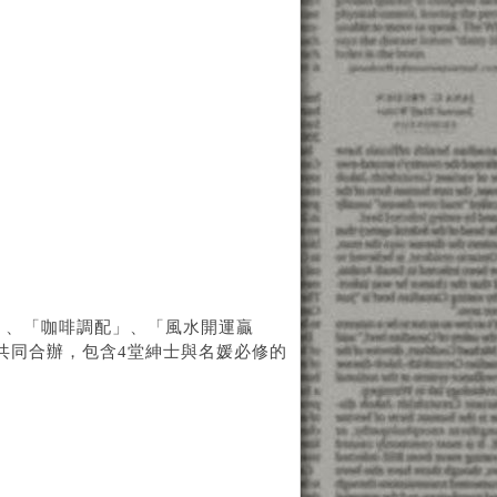
」、「咖啡調配」、「風水開運贏
共同合辦，包含4堂紳士與名媛必修的