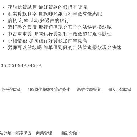
花旗信貸試算 最好貸款的銀行有哪間
創業貸款利率 貸款哪間銀行利率低有優惠呢
信貸 利率 比較好過件的銀行
渣打整合負債 哪裡預借現金安全合法快速撥款呢
中古車車貸 哪間銀行貸款利率最低超好過件辦理
小額借錢 哪間銀行好貸款過件率最高
勞保可以貸款嗎 簡單借到錢的合法管道撥款現金快速
635255B94A246EA
身份證借款
105原住民微笑貸款條件
高雄借錢管道
個人小額借款
站分類：
知識學習
｜
商業管理
自訂分類：