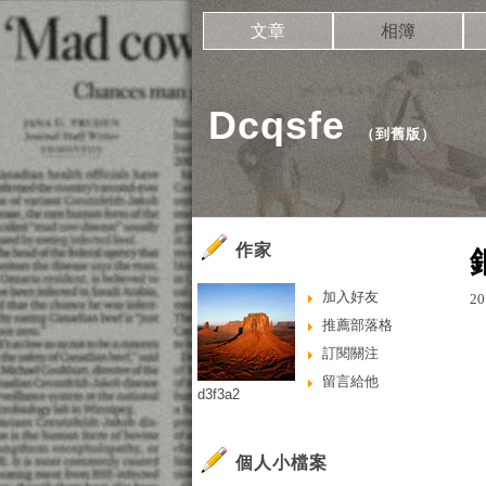
文章
相簿
Dcqsfe
（
到舊版
）
作家
加入好友
20
推薦部落格
訂閱關注
留言給他
d3f3a2
個人小檔案