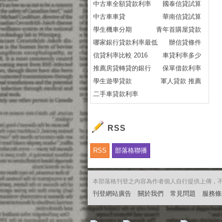
中古車全額貸款利率
國泰信貸試算
中古車車貸
華南信貸試算
學生機車分期
青年首購屋貸款
哪家銀行貸款利率最低
辦信貸條件
信貸利率比較 2016
車貸利率多少
推薦房貸轉貸的銀行
保單借款利率
學生遊學貸款
軍人貸款 推薦
二手車貸款利率
RSS
RSS
部落格聯播
本部落格刊登之內容為作者個人自行提供上傳，不代表
刊登網站廣告
︱
關於我們
︱
常見問題
︱
服務條