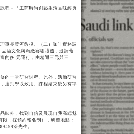
習課程－「工商時尚創藝生活品味經典
會理事長黃河教授。（二）咖啡實務調
）品酒文化與精緻宴饗禮儀，邀請葡
富的多 元運行，由精通三元與三
必修的一堂研習課程。此外，活動研習
作，達到學以致用。課程結束後另有準
活品味外，找到自信及展現自我高端魅
量有限，採預約報名制），研習地點：
89459涂先生。