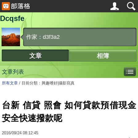
Dcqsfe
作家：d3f3a2
文章
相簿
文章列表
所有文章
/
目前分類：興趣嗜好|攝影寫真
台新 信貸 照會 如何貸款預借現金
安全快速撥款呢
2016
/
09
/
24
08:12:45