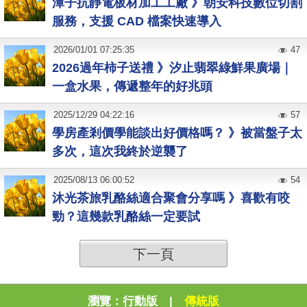
潭子抗靜電板材加工工廠 》朝安科技數位切割
服務，支援 CAD 檔案快速導入
2026
/
01
/
01
07:25:35
47
2026過年柿子送禮 》汐止翡翠綠鮮果廣場｜
一盒水果，傳遞整年的好兆頭
2025
/
12
/
29
04:22:16
57
學房產剎價學能談出好價格嗎？ 》被當盤子太
多次，這次我終於逆襲了
2025
/
08
/
13
06:00:52
54
沐光茶旅乳酪絲適合聚會分享嗎 》喜歡有咬
勁？這幾款乳酪絲一定要試
下一頁
瀏覽：
行動版
|
傳統版