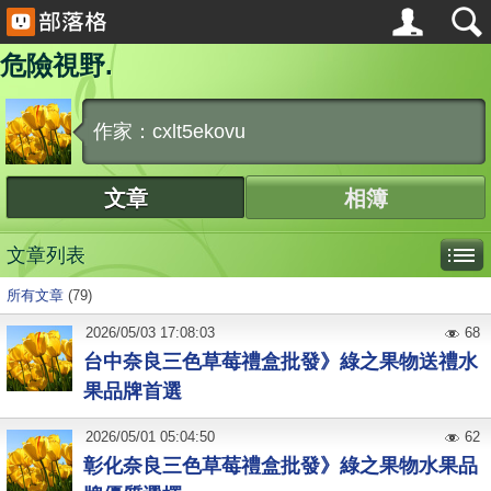
危險視野.
作家：cxlt5ekovu
文章
相簿
文章列表
所有文章
(79)
2026
/
05
/
03
17:08:03
68
台中奈良三色草莓禮盒批發》綠之果物送禮水
果品牌首選
2026
/
05
/
01
05:04:50
62
彰化奈良三色草莓禮盒批發》綠之果物水果品