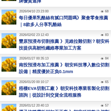
牌優質選擇
2026
/
04
/
10
23:23:00
68
每日優果乳酪絲有膩口問題嗎》聚會零食推薦
｜8款多人分享乳酪絲
2026
/
02
/
02
23:12:43
83
豐原預浸布切割推薦 》克維拉難切割？朝安科
技提供高韌性纖維專業加工方案
2026
/
01
/
27
00:35:13
84
南投預浸布加工推薦 》朝安科技導入數位切割
設備｜精度優於正負0.1mm
2026
/
01
/
20
00:10:17
65
梧棲EVA切割工廠 》朝安科技專業客製化切割
諮詢｜從設計到交貨全流程服務
2026
/
01
/
12
20:40:13
57