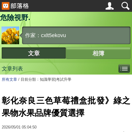
危險視野.
作家：cxlt5ekovu
文章
相簿
文章列表
所有文章
/
目前分類：知識學習|考試升學
彰化奈良三色草莓禮盒批發》綠之
果物水果品牌優質選擇
2026
/
05
/
01
05:04:50