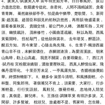
4、虞美人·賦虞美人草 當年得意如芳草。日日春風好。 拔山
力盡忽悲歌。飲罷虞兮從此、奈君何。 人間不識精誠苦。貪看
青青舞。 驀然斂袂卻亭亭。怕是曲中猶帶、楚歌聲。 5、新荷
葉·趙茂嘉、趙晉臣和韻見約初秋訪悠然，再用韻 物盛還衰，
眼看春葉秋萁。 貴賤交情，翟公門外人稀。 酒酣耳熱，又何
須、幽憤裁詩。 茂林修竹，小園曲逕疏籬。 秋以為期。西風
黃菊開時。 拄杖敲門，從他顛倒裳衣。 去年堪笑，醉題詩、
醒后方知。 而今東望，心隨去鳥先飛。 6、生查子·獨游西巖
青山非不佳，未解留儂住。 赤腳踏滄浪，為愛清溪故。 朝來
山鳥啼，勸上山高處。 我意不關渠，自要尋蘭去。 7、西江月
·賦丹桂 宮粉厭涂嬌額，濃妝要壓秋花。 西真人醉憶仙家。飛
佩丹霞羽化。 十里芬芳未足，一亭風露先加。 杏腮桃臉費鉛
華。終慣秋蟾影下。 8、糖多令 淑景斗清明。和風拂面輕。 小
杯盤、同集郊坰。 著個簥兒不肯上，須索要、大家行。 行步
漸輕盈。行行笑語頻。 鳳鞋兒、微褪些根。 忽地倚人陪笑
道，真個是、腳兒疼。 9、王孫信·調陳萃叟 有得許多淚。又
閑卻、許多鴛被。 枕頭兒、放處都不是。舊家時、怎生睡。