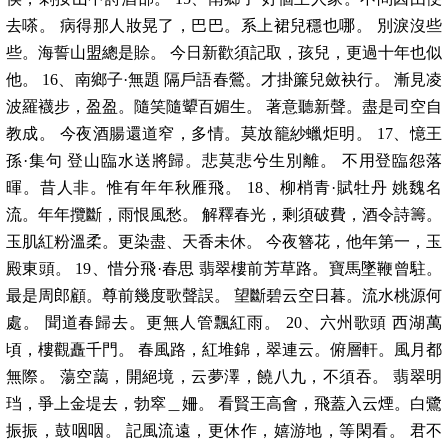
去嗏。 病得那人妝晃了，巴巴。系上裙兒穩也哪。 別淚沒些
些。海誓山盟總是賒。 今日新歡須記取，孩兒，更過十年也似
他。 16、南鄉子·無題 隔戶語春鶯。才掛簾兒斂袂行。 漸見凌
波羅襪步，盈盈。隨笑隨顰百媚生。 著意聽新聲。盡是司空自
教成。 今夜酒腸還道窄，多情。莫放籠紗蠟炬明。 17、憶王
孫·集句 登山臨水送將歸。悲莫悲兮生別離。 不用登臨怨落
暉。昔人非。惟有年年秋雁飛。 18、柳梢青·賦牡丹 姚魏名
流。年年攬斷，雨恨風愁。 解釋春光，剩須破費，酒令詩籌。
玉肌紅粉溫柔。更染盡、天香未休。 今夜簪花，他年第一，玉
殿東頭。 19、惜分飛·春思 翡翠樓前芳草路。寶馬墜鞭曾駐。
最是周郎顧。尊前幾度歌聲誤。 望斷碧云空日暮。流水桃源何
處。 聞道春歸去。更無人管飄紅雨。 20、六州歌頭 西湖萬
頃，樓觀矗千門。 春風路，紅堆錦，翠連云。俯層軒。風月都
無際。 蕩空藹，開絕境，云夢澤，饒八九，不須吞。 翡翠明
珰，爭上金堤去，勃窣＿姍。 看賢王高會，飛蓋入云煙。白鷺
振振，鼓咽咽。 記風流遠，更休作，嬉游地，等閑看。 君不