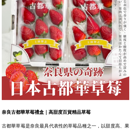
奈良古都華草莓禮盒｜高甜度百貨精品草莓
古都華草莓是奈良最具代表性的草莓品種之一，以甜度高、果