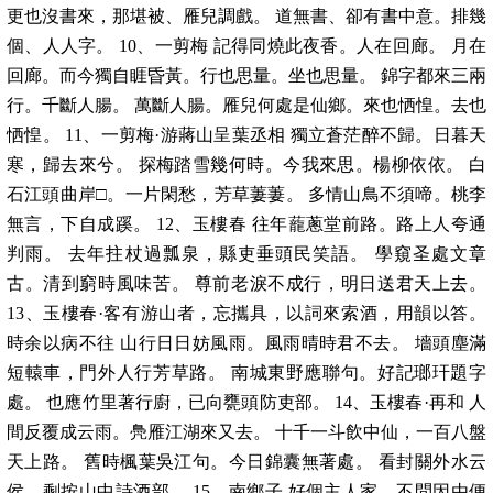
更也沒書來，那堪被、雁兒調戲。 道無書、卻有書中意。排幾
個、人人字。 10、一剪梅 記得同燒此夜香。人在回廊。 月在
回廊。而今獨自睚昏黃。行也思量。坐也思量。 錦字都來三兩
行。千斷人腸。 萬斷人腸。雁兒何處是仙鄉。來也恓惶。去也
恓惶。 11、一剪梅·游蔣山呈葉丞相 獨立蒼茫醉不歸。日暮天
寒，歸去來兮。 探梅踏雪幾何時。今我來思。楊柳依依。 白
石江頭曲岸□。一片閑愁，芳草萋萋。 多情山鳥不須啼。桃李
無言，下自成蹊。 12、玉樓春 往年蘢蔥堂前路。路上人夸通
判雨。 去年拄杖過瓢泉，縣吏垂頭民笑語。 學窺圣處文章
古。清到窮時風味苦。 尊前老淚不成行，明日送君天上去。
13、玉樓春·客有游山者，忘攜具，以詞來索酒，用韻以答。
時余以病不往 山行日日妨風雨。風雨晴時君不去。 墻頭塵滿
短轅車，門外人行芳草路。 南城東野應聯句。好記瑯玕題字
處。 也應竹里著行廚，已向甕頭防吏部。 14、玉樓春·再和 人
間反覆成云雨。鳧雁江湖來又去。 十千一斗飲中仙，一百八盤
天上路。 舊時楓葉吳江句。今日錦囊無著處。 看封關外水云
侯，剩按山中詩酒部。 15、南鄉子 好個主人家。不問因由便