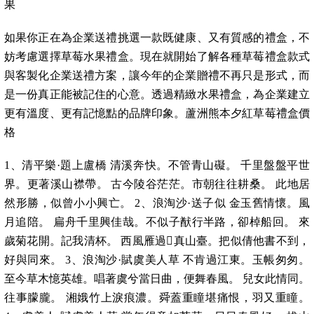
果
如果你正在為企業送禮挑選一款既健康、又有質感的禮盒，不
妨考慮選擇草莓水果禮盒。現在就開始了解各種草莓禮盒款式
與客製化企業送禮方案，讓今年的企業贈禮不再只是形式，而
是一份真正能被記住的心意。透過精緻水果禮盒，為企業建立
更有溫度、更有記憶點的品牌印象。蘆洲熊本夕紅草莓禮盒價
格
1、清平樂·題上盧橋 清溪奔快。不管青山礙。 千里盤盤平世
界。更著溪山襟帶。 古今陵谷茫茫。市朝往往耕桑。 此地居
然形勝，似曾小小興亡。 2、浪淘沙·送子似 金玉舊情懷。風
月追陪。 扁舟千里興佳哉。不似子猷行半路，卻棹船回。 來
歲菊花開。記我清杯。 西風雁過真山臺。把似倩他書不到，
好與同來。 3、浪淘沙·賦虞美人草 不肯過江東。玉帳匆匆。
至今草木憶英雄。唱著虞兮當日曲，便舞春風。 兒女此情同。
往事朦朧。 湘娥竹上淚痕濃。舜蓋重瞳堪痛恨，羽又重瞳。