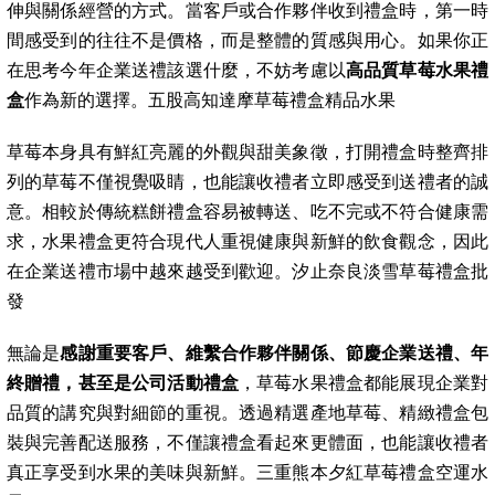
伸與關係經營的方式。當客戶或合作夥伴收到禮盒時，第一時
間感受到的往往不是價格，而是整體的質感與用心。如果你正
在思考今年企業送禮該選什麼，不妨考慮以
高品質草莓水果禮
盒
作為新的選擇。五股高知達摩草莓禮盒精品水果
草莓本身具有鮮紅亮麗的外觀與甜美象徵，打開禮盒時整齊排
列的草莓不僅視覺吸睛，也能讓收禮者立即感受到送禮者的誠
意。相較於傳統糕餅禮盒容易被轉送、吃不完或不符合健康需
求，水果禮盒更符合現代人重視健康與新鮮的飲食觀念，因此
在企業送禮市場中越來越受到歡迎。汐止奈良淡雪草莓禮盒批
發
無論是
感謝重要客戶、維繫合作夥伴關係、節慶企業送禮、年
終贈禮，甚至是公司活動禮盒
，草莓水果禮盒都能展現企業對
品質的講究與對細節的重視。透過精選產地草莓、精緻禮盒包
裝與完善配送服務，不僅讓禮盒看起來更體面，也能讓收禮者
真正享受到水果的美味與新鮮。三重熊本夕紅草莓禮盒空運水