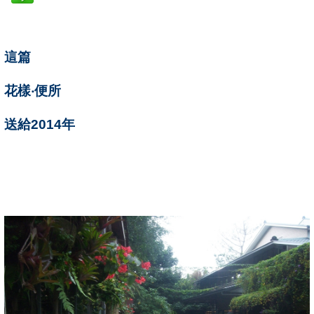
這篇
花樣‧便所
送給
2014
年