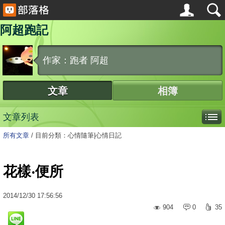
阿超跑記
作家：跑者 阿超
文章
相簿
文章列表
所有文章
/
目前分類：心情隨筆|心情日記
花樣‧便所
2014
/
12
/
30
17:56:56
904
0
35