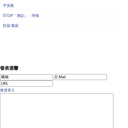
平安夜
07/24*「跑記」 - 等候
侘寂‧孤寂
發表迴響
會員登入