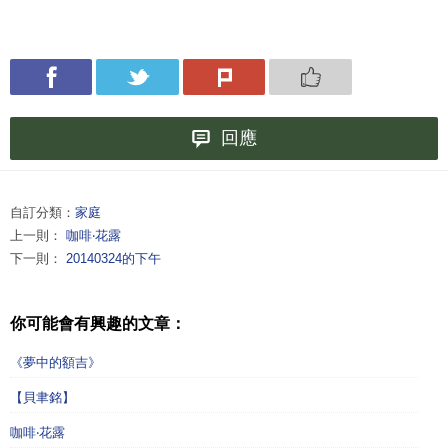
回應
自訂分類：
家庭
上一則：
咖啡‧花露
下一則：
20140324的下午
你可能會有興趣的文章：
《夢中的額吉》
【貝聿銘】
咖啡‧花露