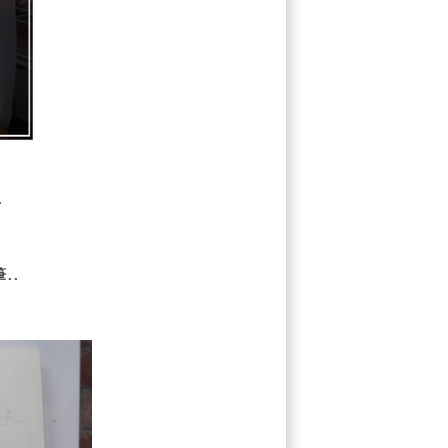
.
筆
..