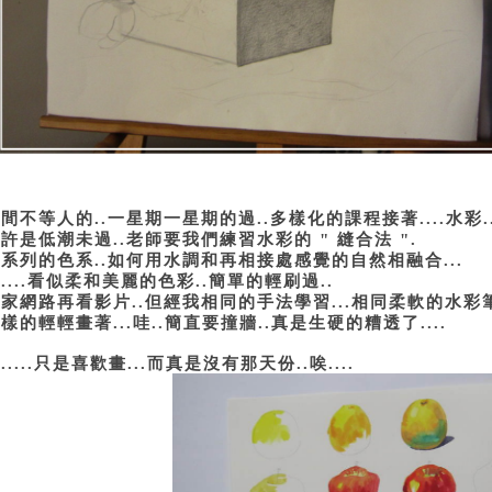
時間不等人的
一星期一星期的過
多樣化的課程接著
..
..
....水彩.
也許是低潮未過
老師要我們練習水彩的
縫合法
..
"
".
一系列的色系
如何用水調和再相接處感覺的自然相融合
..
...
哈
看似柔和美麗的色彩
簡單的輕刷過
....
..
..
回家網路再看影片
但經我相同的手法學習
相同柔軟的水彩
..
...
一樣的輕輕畫著
哇
簡直要撞牆
真是生硬的糟透了
...
..
..
....
我
只是喜歡畫
而真是沒有那天份
唉
.....
...
..
....