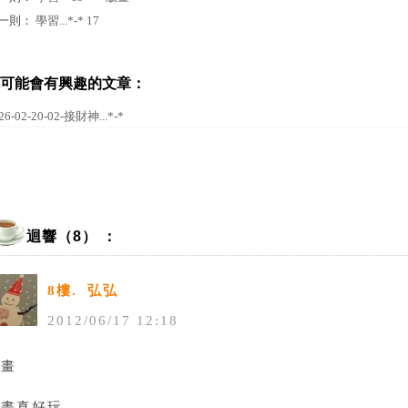
一則：
學習...*-* 17
可能會有興趣的文章：
26-02-20-02-接財神...*-*
迴響（8） ：
8樓.
弘弘
2012
/
06
/
17
12
:
18
畫畫
畫畫真好玩