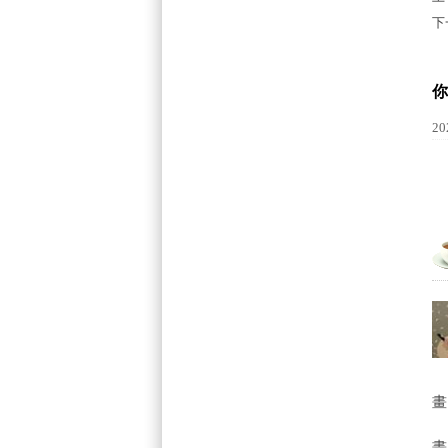
下
你
20