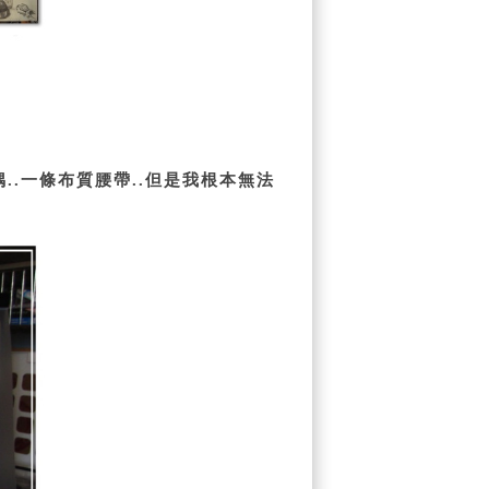
偶
一條布質腰帶
但是我根本無法
..
..