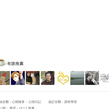
有誰推薦
站分類：
心情隨筆
｜
心情日記
自訂分類：
課程學習
一則：
學習 ~ 19 *-* 版畫