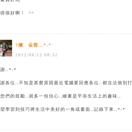
得很好啊！ ^^
7樓.
朵荋...*-*
2012
/
06
/
12
08
:
32
謝..*-*
謝各位..不知是甚麼原因最近電腦要回應各位..都沒法個別打字
您們的鼓勵..就多一份信心..繪畫是平添生活上的趣味..
望學習到技巧將生活中美好的一角或畫面..記錄下來..*-*