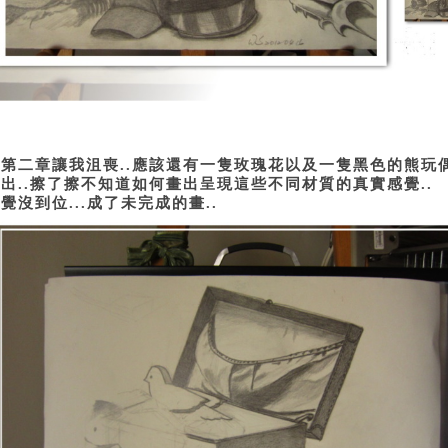
這第二章讓我沮喪
應該還有一隻玫瑰花以及一隻黑色的熊玩
..
畫出
擦了擦不知道如何畫出呈現這些不同材質的真實感覺
..
..
感覺沒到位
成了未完成的畫
...
..