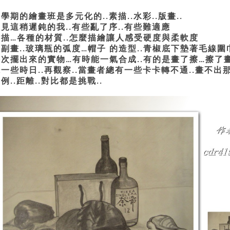
這學期的繪畫班是多元化的
素描
水彩
版畫
..
..
..
..
遇見這稍遲鈍的我
有些亂了序
有些難適應
..
..
素描
各種的材質
怎麼描繪讓人感受硬度與柔軟度
…
..
這副畫
玻璃瓶的弧度
帽子
的造型
青椒底下墊著毛線圍
..
…
..
每次擺出來的實物
有時能一氣合成
有的是畫了擦
擦了
…
..
…
擺一些時日
再觀察
當畫者總有一些卡卡轉不通
畫不出
..
..
..
比例
距離
對比都是挑戰
..
..
..