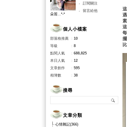
訂閱關注
留言給他
朵荋...*-*
個人小檔案
部落格推薦
：
10
等級
：
8
點閱人氣
：
688,825
本日人氣
：
12
文章創作
：
595
相簿數
：
38
搜尋
文章分類
心情雜記(366)