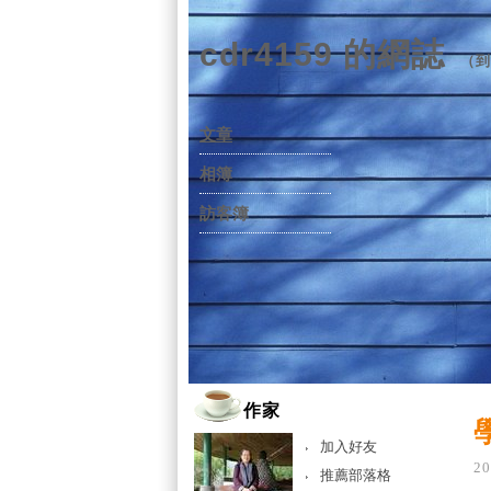
cdr4159 的網誌
（
到
文章
相簿
訪客簿
作家
學
加入好友
20
推薦部落格