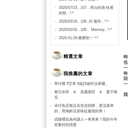
2025/07/23...107...李白的酒 杜甫
的愁...*-*
2025/03/18...106..AI 製作...*-*
2025/02/16...105... Memory...*-*
2025-01-29-農曆初一 *-*
精選文章
我推薦的文章
草仔粿 #艾草 #超詳細作法來囉。
春日水田 ＆ 高麗菜田 ＆ 栗子南
瓜
卓仔魚店無店名也沒招牌，更沒菜單
的，用海鮮店原味征服我的胃！
武陵櫻花為何讓人一來再來？我的今年
答案特別清楚