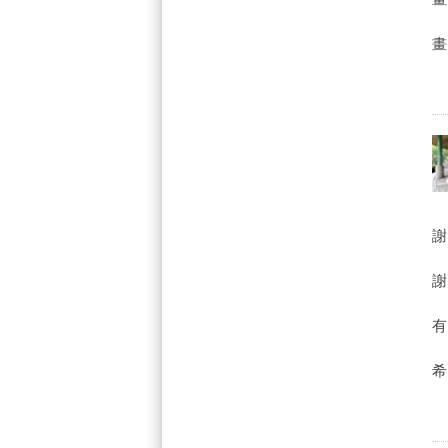
畫
謝
謝
有
希