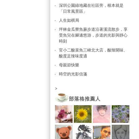
深圳公園綠地藏在社區旁，根本就是
「日常風景區」
人生如棋局
坪林金瓜寮魚蕨步道沿著溪流散步，享
受魚兒在腳邊悠游，步道的光影與靜心
時刻
官小二酸菜魚三峽北大店，酸辣開味、
酸度足辣味度適
母親節快樂
時空的光影信箋
>
部落格推薦人