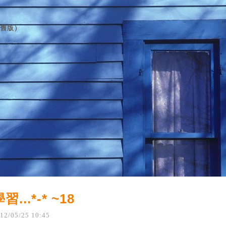
舊版
）
習...*-* ~18
12
/
05
/
25
10
:
45