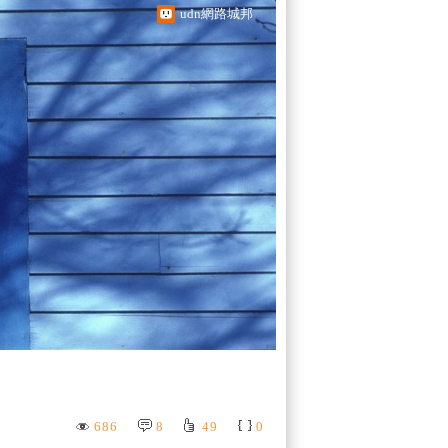
udn網路城邦
686
8
49
0