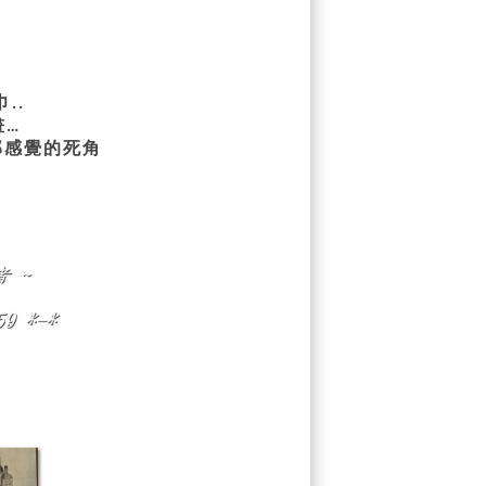
巾
..
畫
…
那感覺的死角