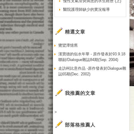
慢性支氣管炎病患的求生經歷 (上)
醫院護理師缺少的實況報導
精選文章
鷺鷥潭憶舊
漢寶德的似水年華 - 原作發表於93.9.18
聯副/Dialogue雜誌84期(Sep. 2004)
走訪柯比意作品 -原作發表於Dialogue雜
誌65期(Dec. 2002)
我推薦的文章
>
部落格推薦人