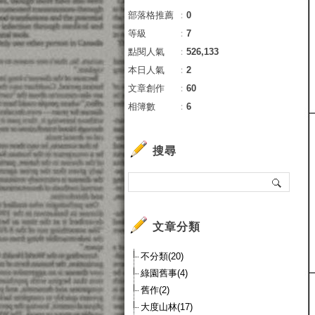
部落格推薦
：
0
等級
：
7
點閱人氣
：
526,133
本日人氣
：
2
文章創作
：
60
相簿數
：
6
搜尋
文章分類
不分類(20)
綠園舊事(4)
舊作(2)
大度山林(17)