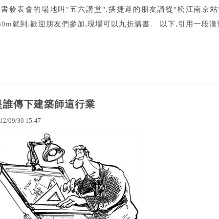
新書發表會的場地叫"五六講堂",搭捷運的朋友請從"松江南京站
80m就到.歡迎朋友們參加,現場可以九折購書. 以下,引用一段漢寶
是誰傳下建築師這行業
12
/
09
/
30
15
:
47