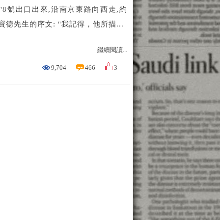
"8號出口出來,沿南京東路向西走,約
德先生的序文: "我記得，他所描...
繼續閱讀...
9,704
466
3