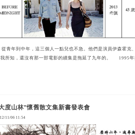
青年到中年，這三個人一點兒也不急。他們是演員伊森霍克、茱蒂蝶兒和
我所知，還沒有那一部電影的續集是拖延了九年的。 1995年推
"大度山林"懷舊散文集新書發表會
12
/
11
/
06
11
:
54