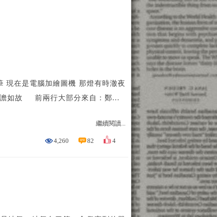
 現在是電腦加繪圖機 那燈有時澈夜
慘澹如故 前兩行大部分來自：鄭...
繼續閱讀...
4,260
82
4