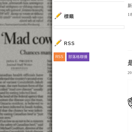
1
標籤
RSS
RSS
部落格聯播
20