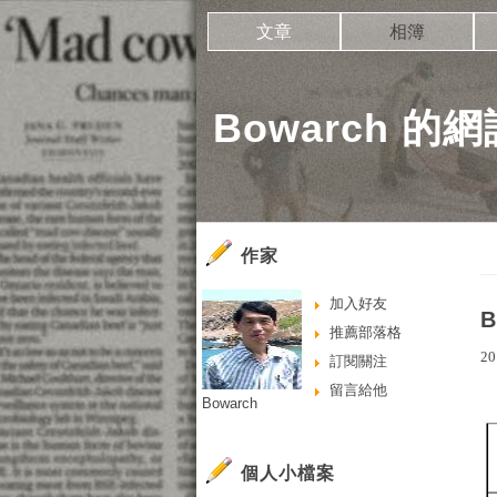
文章
相簿
Bowarch 的網
作家
加入好友
B
推薦部落格
20
訂閱關注
留言給他
Bowarch
個人小檔案