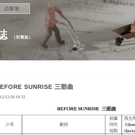
訪客簿
誌
（
到舊版
）
EFORE SUNRISE 三部曲
12
/
12
/
26
18
:
52