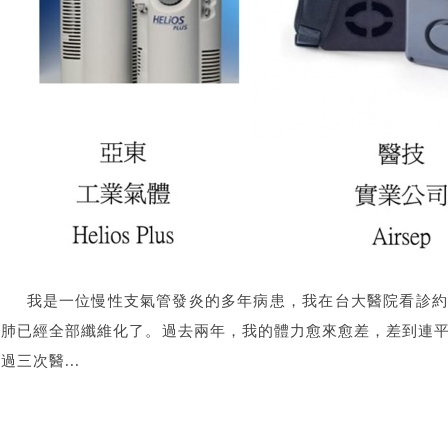
我是一位慢性支氣管發炎的多年病患，我在台大醫院看診約
邊肺已經全部纖維化了。過去兩年，我的體力愈來愈差，差到連
過三次醫...