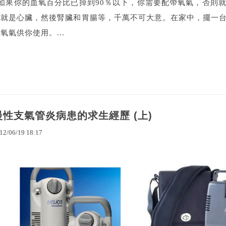
如果你的血氧百分比已掉到90％以下，你需要配帶氧氣，否則
官就是心臟，然後腎臟和胃腸等，千萬不可大意。在家中，擺一
氧氣供你使用。...
慢性支氣管炎病患的求生經歷 (上)
12
/
06
/
19
18
:
17