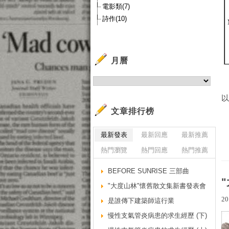
電影類(7)
詩作(10)
月曆
從
以
文章排行榜
最新發表
最新回應
最新推薦
熱門瀏覽
熱門回應
熱門推薦
BEFORE SUNRISE 三部曲
"大度山林"懷舊散文集新書發表會
20
是誰傳下建築師這行業
慢性支氣管炎病患的求生經歷 (下)