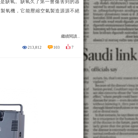
就是缺氧。缺氧久了第一會傷害到的器
台製氧機，它能壓縮空氣製造源源不絕
繼續閱讀...
213,812
103
7