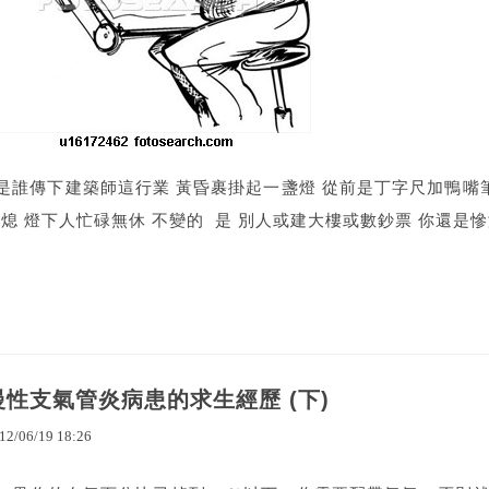
是誰傳下建築師這行業 黃昏裹掛起一盞燈 從前是丁字尺加鴨嘴筆
熄 燈下人忙碌無休 不變的 是 別人或建大樓或數鈔票 你還是
慢性支氣管炎病患的求生經歷 (下)
12
/
06
/
19
18
:
26