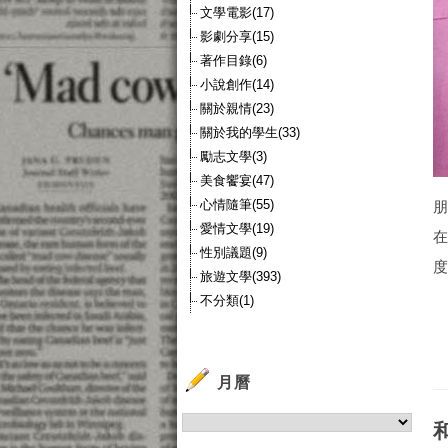
文學電影(17)
影劇分享(15)
著作目錄(6)
小說創作(14)
關於親情(23)
關於我的學生(33)
勵志文學(3)
美食饗宴(47)
心情隨筆(55)
愛情文學(19)
性別議題(9)
度
旅遊文學(393)
不分類(1)
月曆