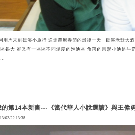
利用周末到礁溪小旅行 送走農曆春節的最後一天 礁溪老爺大酒
湯區很大 卻又有一區區不同溫度的泡池區 角落的圓形小池是牛奶
...
我的第14本新書---《當代華人小說選讀》與王偉
13
/
02
/
22
13
:
38