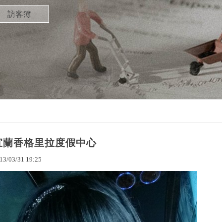
訪客簿
宜蘭香格里拉度假中心
13
/
03
/
31
19
:
25