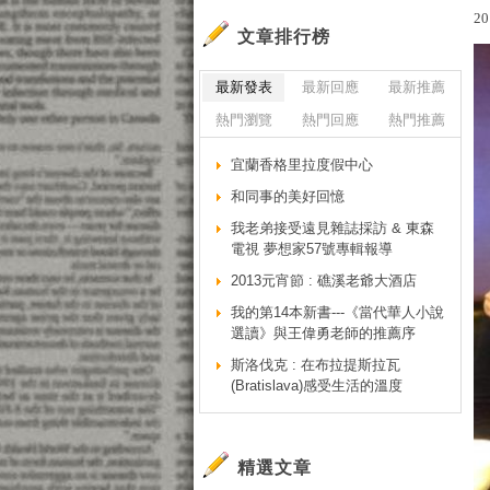
20
文章排行榜
最新發表
最新回應
最新推薦
熱門瀏覽
熱門回應
熱門推薦
宜蘭香格里拉度假中心
和同事的美好回憶
我老弟接受遠見雜誌採訪 & 東森
電視 夢想家57號專輯報導
2013元宵節 : 礁溪老爺大酒店
我的第14本新書---《當代華人小說
選讀》與王偉勇老師的推薦序
斯洛伐克 : 在布拉提斯拉瓦
(Bratislava)感受生活的溫度
精選文章