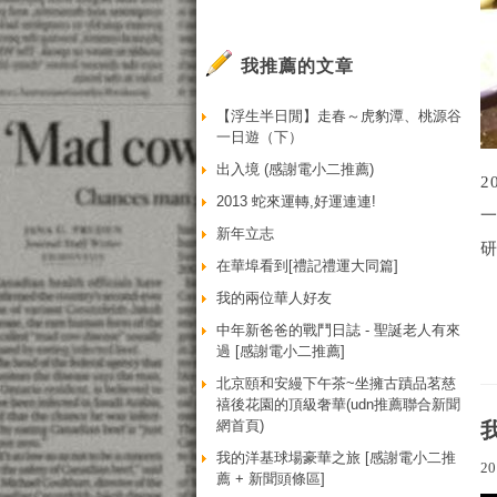
我推薦的文章
【浮生半日閒】走春～虎豹潭、桃源谷
一日遊（下）
出入境 (感謝電小二推薦)
2
2013 蛇來運轉,好運連連!
新年立志
研
在華埠看到[禮記禮運大同篇]
我的兩位華人好友
中年新爸爸的戰鬥日誌 - 聖誕老人有來
過 [感謝電小二推薦]
北京頤和安縵下午茶~坐擁古蹟品茗慈
禧後花園的頂級奢華(udn推薦聯合新聞
網首頁)
我的洋基球場豪華之旅 [感謝電小二推
20
薦 + 新聞頭條區]