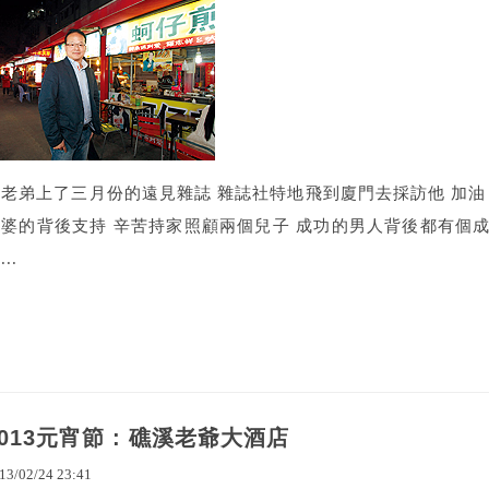
我老弟上了三月份的遠見雜誌 雜誌社特地飛到廈門去採訪他 加油
婆的背後支持 辛苦持家照顧兩個兒子 成功的男人背後都有個成功的
...
2013元宵節 : 礁溪老爺大酒店
13
/
02
/
24
23
:
41