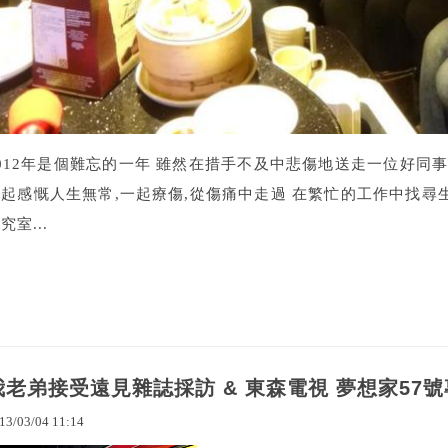
012年是個難忘的一年 雖然在措手不及中悲傷地送走一位好同事
一起感慨人生無常,一起療傷,從傷痛中走過 在繁忙的工作中找尋
究室...
我老弟接受遠見雜誌採訪 & 東森電視 夢想家57
13
/
03
/
04
11
:
14