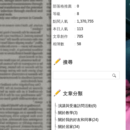
部落格推薦
：
0
等級
：
8
點閱人氣
：
1,370,755
本日人氣
：
113
文章創作
：
705
相簿數
：
58
搜尋
文章分類
演講與受邀訪問活動(9)
關於教學(3)
關於我的好友和同事(24)
關於居家(34)