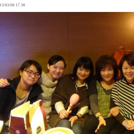
13
/
03
/
06
17
:
38