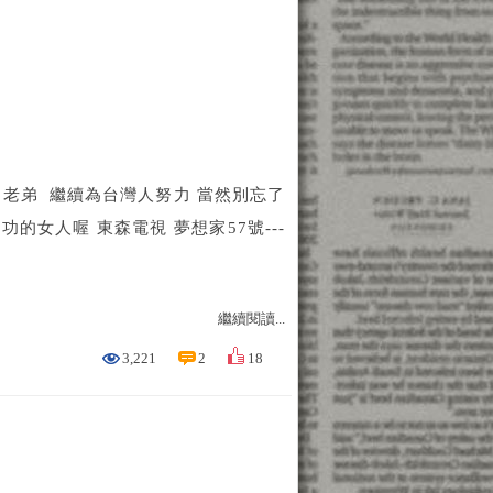
 老弟 繼續為台灣人努力 當然別忘了
女人喔 東森電視 夢想家57號---
繼續閱讀...
3,221
2
18