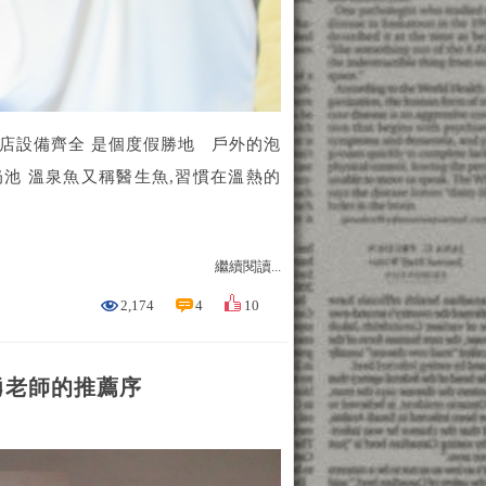
店設備齊全 是個度假勝地 戶外的泡
池 溫泉魚又稱醫生魚,習慣在溫熱的
繼續閱讀...
2,174
4
10
勇老師的推薦序