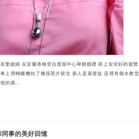
朋友娶媳婦 在宜蘭香格里拉度假中心舉辦婚禮 搭上安排好的遊覽
在車上用蝴蝶機拍了幾張照片留念 新人是基督徒 這裡有個水教堂
假的感...
和同事的美好回憶