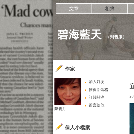
文章
相簿
碧海藍天
（
到舊版
）
作家
加入好友
推薦部落格
20
訂閱關注
留言給他
陳碧月
個人小檔案