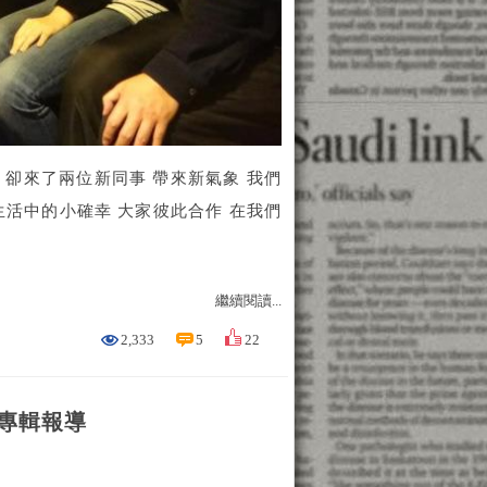
 卻來了兩位新同事 帶來新氣象 我們
生活中的小確幸 大家彼此合作 在我們
繼續閱讀...
2,333
5
22
號專輯報導