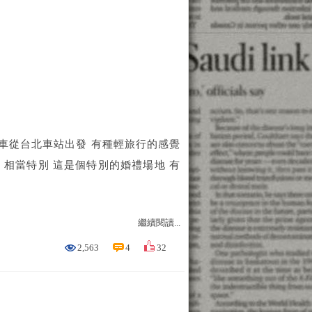
車從台北車站出發 有種輕旅行的感覺
 相當特別 這是個特別的婚禮場地 有
繼續閱讀...
2,563
4
32