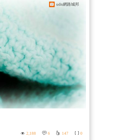
udn網路城邦
2,188
6
147
0