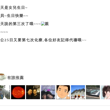
今天是女兒生日~
貝~生日快樂~~
天說的第三次了哦~~~
~~~~
公25日又要第七次化療,各位好友記得代禱哦
~~
有誰推薦