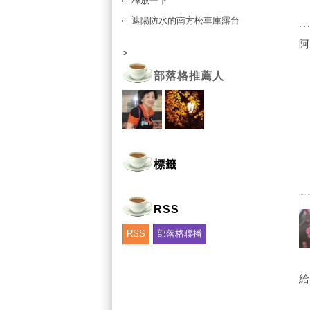
釋放一下
遮陽防水的南方松車庫露台
..
阿
>
部落格推薦人
標籤
RSS
RSS
部落格聯播
給