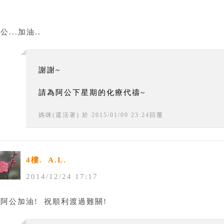
.
公...加油..
謝謝~
請為阿公下星期的化療代禱~
媽咪(還活著)
於
2015
/
01
/
09
23
:
24
回覆
4樓.
A.L.
2014
/
12
/
24
17
:
17
阿公加油! 祝順利渡過難關!