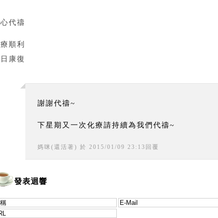
誠心代禱
治療順利
早日康復
謝謝代禱~
下星期又一次化療請持續為我們代禱~
媽咪(還活著)
於
2015
/
01
/
09
23
:
13
回覆
發表迴響