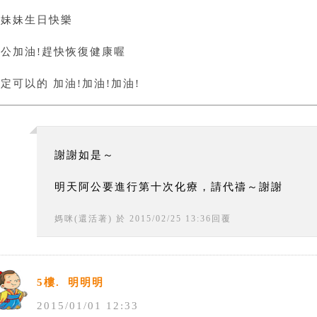
祝妹妹生日快樂
阿公加油!趕快恢復健康喔
定可以的 加油!加油!加油!
謝謝如是～
明天阿公要進行第十次化療，請代禱～謝謝
媽咪(還活著)
於
2015
/
02
/
25
13
:
36
回覆
5樓.
明明明
2015
/
01
/
01
12
:
33