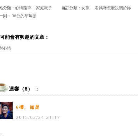
站分類：
心情隨筆
｜
家庭親子
自訂分類：
女孩......看媽咪怎麼說關於妳
一則：
38分的草莓派
可能會有興趣的文章：
對心情
迴響（6） ：
6樓.
如是
2015
/
02
/
24
21
:
17
...