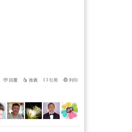
回覆
推薦
引用
列印