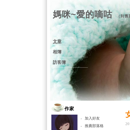
媽咪~愛的嘀咕
（
到舊
文章
相簿
訪客簿
作家
加入好友
20
推薦部落格