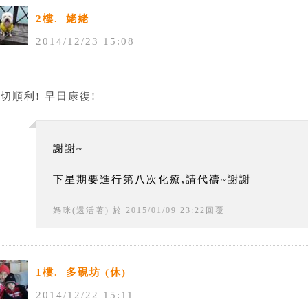
2樓.
姥姥
2014
/
12
/
23
15
:
08
祝
切順利! 早日康復!
謝謝~
下星期要進行第八次化療,請代禱~謝謝
媽咪(還活著)
於
2015
/
01
/
09
23
:
22
回覆
1樓.
多硯坊 (休)
2014
/
12
/
22
15
:
11