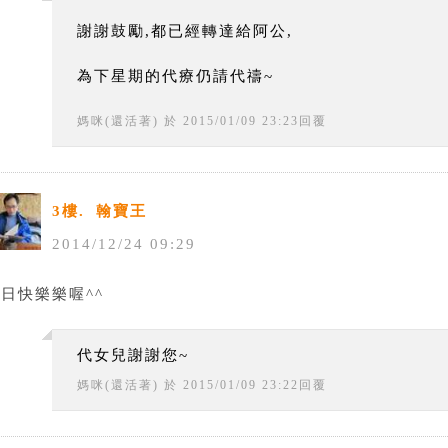
謝謝鼓勵,都已經轉達給阿公,
為下星期的代療仍請代禱~
媽咪(還活著)
於
2015
/
01
/
09
23
:
23
回覆
3樓.
翰寶王
2014
/
12
/
24
09
:
29
日快樂樂喔^^
代女兒謝謝您~
媽咪(還活著)
於
2015
/
01
/
09
23
:
22
回覆