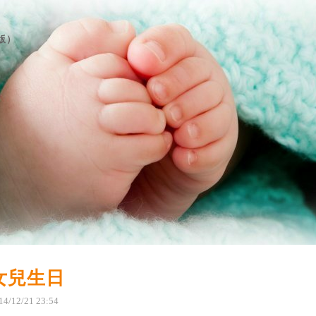
版
）
女兒生日
14
/
12
/
21
23
:
54