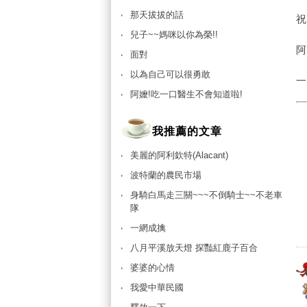
那天拔拔的話
兒子~~媽咪以你為榮!!
面對
以為自己可以很勇敢
一
阿嬤!吃一口醫生不會知道啦!
我推薦的文章
美麗的阿利欽特(Alacant)
波特蘭的農民市場
身騎白馬走三關~~~不倒騎士~~不老車
隊
一網成擒
八月平溪放天燈 探豔紅鹿子百合
婆婆的心情
我愛中華民國