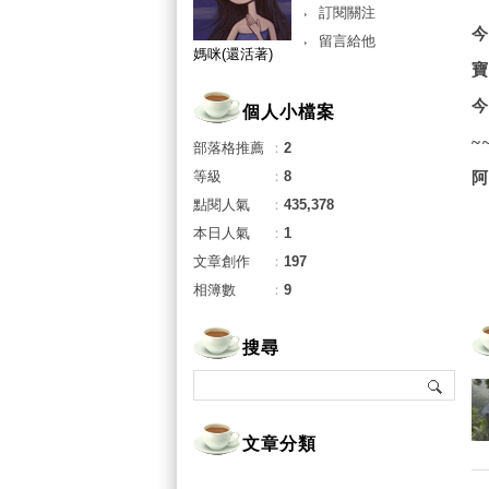
訂閱關注
留言給他
媽咪(還活著)
寶
今
個人小檔案
~
部落格推薦
：
2
等級
：
8
阿
點閱人氣
：
435,378
本日人氣
：
1
文章創作
：
197
相簿數
：
9
搜尋
文章分類