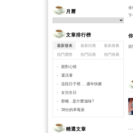
全
月曆
下
文章排行榜
你
最新發表
最新回應
最新推薦
面
熱門瀏覽
熱門回應
熱門推薦
面對心情
還活著
這段日子裡.....週年快樂
女兒生日
那種...是什麼滋味?
38分的草莓派
..
精選文章