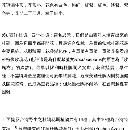
花冠漏斗形，花形小。花色有白色、桃紅、紅紫、紅色、淡紫、紫
色等，花期二至三月。種子細小。
(6).
西洋杜鵑、
四季杜鵑：顧名思意，它們是
由西洋人培育出來的
杜鵑。
因為它四季都能開花，且最適合盆栽，
為目前盆
栽
杜鵑
花最
主要系統
。
花型豔麗，
花朵變化多，有單瓣有重瓣，重瓣花朵看起
(
Rhododendron
來極像玫瑰花
也許這是為什麼希臘文
的原意為「玫
)
塊樹」的緣故
。
最早以比利時杜鵑聞名於世，花容豔麗，早生
種，不需特殊低溫處理便可於年終開花。近來美國杜鵑因樹勢強健
及開花整齊，已成為重要品種；但此類杜鵑不耐熱，在台灣越夏有
困難。
14
10
上面提及台灣野生之杜鵑花屬植物共有
種，其中
種為台灣特
8
10
(1).
(Yushan Azalea
有種。
台灣特有的
種杜鵑花為
玉山杜鵑
，