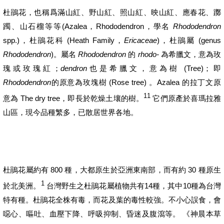
杜鵑花，也稱爲滿山紅、野山紅、照山紅、映山紅、應春花、躑
(Azalea
Rhododendron
Rhododendron
躅、山石榴等等
，
，學名
spp.)
(Heath Family
Ericaceae
)
(genus
，杜鵑花科
，
，杜鵑屬
Rhododendron
)
Rhododendron
rhodo-
。屬名
的
為希臘文，意為玫
dendron
(Tree)
瑰或玫瑰紅；
也是希臘文，意為樹
；即
Rhododendron
(Rose tree)
Azalea
的原意為玫塊樹
。
的拉丁文原
11
The dry tree
意為
，即長於乾燥土壤的樹。
它們原產於喜瑪拉雅
山區，現今品種繁多，已散居世界各地。
800
30
杜鵑花屬約有
種，大都原生於亞洲東南部，而有約
種原生
1
14
10
於北美洲。
台灣野生之杜鵑花屬植物共有
種，其中
種為台灣
特有種。杜鵑花全株有毒，而花及葉的毒性較強。不小心誤食，會
噁心、嘔吐、血壓下降、呼吸抑制、昏迷及腹瀉等。
《神晨本草