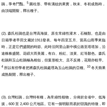
5
鵑，爭奇鬥豔。
圓柱形、帶有溝紋的果實，秋末、冬初成熟時，
由頂端開裂，釋出種子。
(2).
森氏杜鵑也是台灣高海拔、原生常綠性灌木，
石楠類。也是
由
1911
日籍學者早田文藏於
發表。
每年四至五月、當高山雨季來臨
時，正是它們盛開的時節。此時沿阿里山新中橫公路至塔塔加，沿
途株株盛開。花碩大而美麗，有白、粉紅、淡黃、紅等顏色。森氏
杜鵑和玉山杜鵑極為相似，但葉形較大、且不反捲，花期亦較早。
4
10
所以有些學者把
將森氏杜鵑處理為玉山杜鵑的亞種
。
冬天蒴果
成熟裂開，釋出種子。
(3).
台灣杜鵑，台灣特有種，為常綠性植物
。分佈於全省中、低海
600
2,400
拔，
至
公尺地區。它有一個明顯而易於辯識的特徵，即