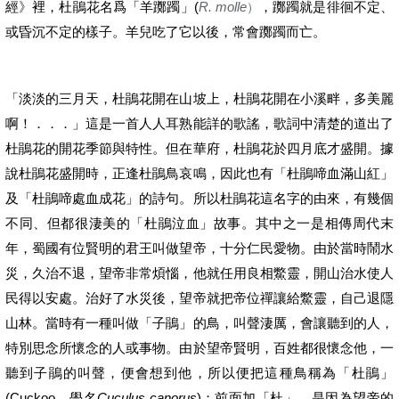
(
R. molle
經
》
裡，杜鵑花名爲「羊躑躅」
，躑躅就是徘徊不定、
）
或昏沉不定的樣子。羊兒吃了它以後，常會躑躅而亡。
「淡淡的三月天，杜鵑花開在山坡上，杜鵑花開在小溪畔，
多美麗
啊！
．．．」這是一首人人耳熟能詳的歌謠，歌詞中清楚的道出了
杜鵑花的開花季節與特性。但在華府，杜鵑花於四月底才盛開。據
說杜鵑花盛開時，正逢杜鵑鳥哀鳴，因此也有「杜鵑啼血滿山紅」
及「杜鵑啼處血成花」的詩句。所以杜鵑花這名字的由來，有幾個
不同、但都很淒美的「杜鵑泣血」故事。其中之一是相傳周代末
年，蜀國有位賢明的君王叫做望帝，十分仁民愛物。由於當時鬧水
災，久治不退，望帝非常煩惱，他就任用良相鱉靈，開山治水使人
民得以安處。治好了水災後，望帝就把帝位禪讓給鱉靈，自己退隱
山林。
當時有一種叫做
「
子鵑
」
的鳥，叫聲淒厲，會讓聽到的人，
特別思念所懷念的人或事物。由於望帝賢明，百姓都很懷念他，一
聽到子鵑的叫聲，便會想到他，所以便把這種鳥稱為「杜鵑」
(Cuckoo
Cuculus canorus
)
，
學名
；前面加「杜」，是因為望帝的