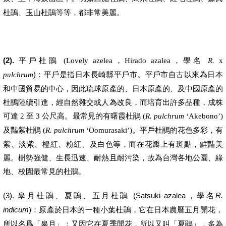
杜鵑、玉山杜鵑等等，都非常美麗。
(2).
平戶杜鵑
，
，學名
(Lovely azelea
Hirado azalea
R.
x
)：平戶是指日本長崎縣平戶市。平戶市自古以來為日本
pulchrum
和中國貿易的中心，因此琉球原產的、日本原產的、及中國原產的
杜鵑陸續引進，經自然雜交或人為改良，而培育出許多品種，成株
可達
至
公尺高。最常見的有曙霞杜鵑
2
3
(
R. pulchrum
‘Akebono’)
及豔紫杜鵑
。平戶杜鵑的花色多彩，有
(
R. pulchrum
‘Oomurasaki’)
紫、淡紫、橙紅、粉紅、及白色等，而在花瓣上有斑點，鮮豔美
麗。樹勢強健、生長迅速、耐熱且耐污染，故為台灣各地公園、綠
地、校園最常見的杜鵑。
(3).
(Satsuki azalea
R.
皋月杜鵑、夏鵑、
五月杜鵑
，學名
indicum
)
：原產於日本的一種小葉杜鵑，它在日本農曆五月開花，
所以名爲「皋月」；又因它在夏季開花，所以又叫「夏鵑」，多為