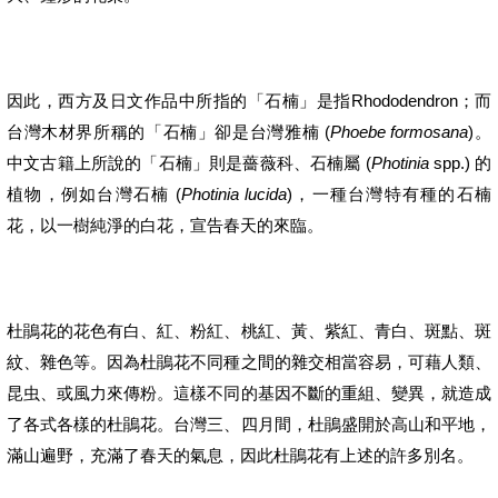
Rhododendron
因此，西方及日文作品中所指的「石楠」是指
；而
(
Phoebe formosana
)
台灣木材界所稱的「石楠」卻是台灣雅楠
。
(
Photinia
spp.)
中文古籍上所說的「石楠」則是薔薇科、石楠屬
的
(
Photinia lucida
)
植物，例如台灣石楠
，一種台灣特有種的石楠
花，以一樹純淨的白花，宣告春天的來臨。
杜鵑花的花色有白、紅、粉紅、桃紅、黃、紫紅、青白、斑點、斑
紋、雜色等。因為杜鵑花不同種之間的雜交相當容易，可藉人類、
昆虫、或風力來傳粉。這樣不同的基因不斷的重組、變異，就造成
了各式各樣的杜鵑花。台灣三、四月間，杜鵑盛開於高山和平地，
滿山遍野，充滿了春天的氣息，因此杜鵑花有上述的許多別名。