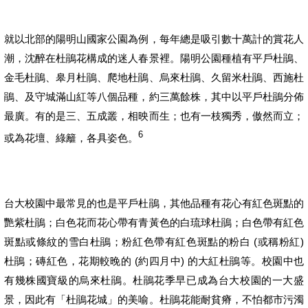
就以北部的陽明山國家公園為例，每年總是吸引數十萬計的賞花人
潮，沈醉在杜鵑花構成的迷人春景裡。陽明公園種植有平戶杜鵑、
金毛杜鵑、皋月杜鵑、爬地杜鵑、烏來杜鵑、久留米杜鵑、西施杜
鵑、及守城滿山紅等八個品種，約三萬餘株，其中以平戶杜鵑分佈
最廣。有的是三、五成叢，相映而生；也有一枝獨秀，傲然而立；
6
或為花壇、綠籬，各具姿色。
台大校園中最常見的也是平戶杜鵑，其他品種有花心有紅色斑點的
艷紫杜鵑；白色花而花心帶有青黃色的白琉球杜鵑；白色帶有紅色
(
)
斑點或條紋的雪白杜鵑；粉紅色帶有紅色斑點的粉白
或稱粉紅
(
)
杜鵑；磚紅色，花期較晚的
約四月中
的大紅杜鵑等。校園中也
有幾株國寶級的烏來杜鵑。杜鵑花季早已成為台大校園的一大盛
景，因此
有「杜鵑花城」的美喻。杜鵑花能耐貧瘠，
不怕都市污濁