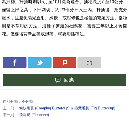
5
10
7
10
為插穗。扦插時期以
月至
月最為適合。插穗長度
至
公分，
2/3
僅留上部之葉，下部斜切，約
部分插入土內。扦插後，應充分
灌水，且避免陽光直射。嫁接、或壓條也是極佳的繁殖方法。播種
則是不常用的方法。用種子繁殖的杜鵑花，需要三年以上才會開
花。但要培育新品種或混種，就要用播種法。
回應
自訂分類：
不分類
上一則：
匍枝毛茛 (Creeping Buttercup) & 榕葉毛茛 (Fig Buttercup)
下一則：
飛蓬屬 (Fleabane)