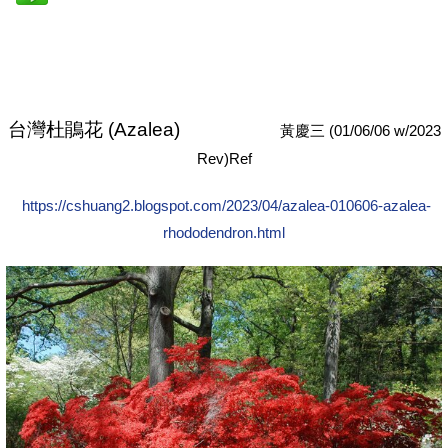
台灣杜鵑花
(Azalea)
(01/06/06 w/2023
黃慶三
Rev)Ref
https://cshuang2.blogspot.com/2023/04/azalea-010606-azalea-
rhododendron.html