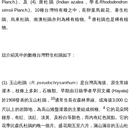
Planch.)
(4).
(Indian azalea
Rhododendron
、及
唐杜鵑
，學名
simsii
Planch.)
10
。
種台灣特有種之中，長卵葉馬銀花、著生杜
8
鵑、烏來杜鵑、南澳杜鵑亦列為稀有植物。
唐杜鵑也是稀有植
物。
玆介紹其中的數種台灣野生杜鵑如下：
(1).
R
.
pseudochrysanthum
玉山杜鵑
（
）
是台灣高海拔、原生常綠
(Hayata)
灌木，枝條上多刺，
石楠類。
早期由日籍學者早田文藏
10
1908
3,000
於
發表的
玉山杜鵑，
通常生長在森林界線、或
海拔
公
4
尺以上的岩隙地，為高山矮盤灌叢的主要組成樹種。
它的花朵闊
鐘形，有紅、淡紅、淡黃、及粉白等顏色，而內有紅色斑點。它的
花季比森氏杜鵑約晚一個月。盛花期五至六月，滿山滿谷的玉山杜