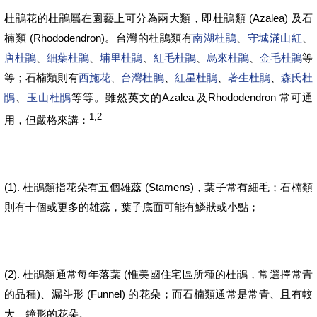
(Azalea)
杜鵑花的
杜鵑屬在園藝上可分為兩大類，即杜鵑類
及石
(Rhododendron)
楠類
。
台灣的
杜鵑類有
南湖杜鵑
、
守城滿山紅
、
唐杜鵑
、
細葉杜鵑
、
埔里杜鵑
、
紅毛杜鵑
、
烏來杜鵑
、
金毛杜鵑
等
等；石楠類則有
西施花
、
台灣杜鵑
、
紅星杜鵑
、
著生杜鵑
、
森氏杜
Azalea
Rhododendron
鵑
、
玉山杜鵑
等等。雖然
英文的
及
常可通
1,2
用，但嚴格來講：
(1).
(Stamens)
杜鵑類
指花朵有五個雄蕊
，葉子常有細毛；
石楠類
則有十個或更多的雄蕊，葉子底面可能有鱗狀或小點；
(2).
(
杜鵑類
通常每年落葉
惟美國住宅區所種的
杜鵑，
常選擇常青
)
(Funnel)
的品種
、漏斗形
的花朵；而
石楠類
通常是常青、且有較
大、鐘形的花朵。