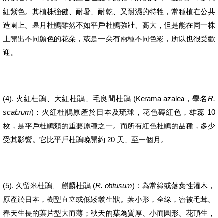
紅紫色。其植株強健、耐暑、耐乾、又耐濕的特牲，常種植在公共
造園上。
皋月杜鵑雖然不如平戶杜鵑強壯、高大，但是能在同一株
上開出不同顏色的花朵，或是一朵有兩種不同色彩，所以也很受歡
迎。
(4).
(Kerama azalea
R.
火紅杜鵑、大紅杜鵑、毛良間杜鵑
，學名
scabrum
)
10
：火紅杜鵑原產於日本及琉球，花色磚紅色，雄蕊
枚，是平戶杜鵑類的重要原種之一。而所有紅色杜鵑的品種，多少
20
受其影響。它比平戶杜鵑晚開約
天、至一個月。
(5).
(
R. obtusum
)
久留米杜鵑
、
麒麟杜鵑
：為常綠或落葉性灌木，
原產於日本，樹型直立或低矮叢生狀。葉小形，全緣，密被毛茸。
春天生長的葉片型大而薄；秋天的葉為質厚、小而圓形。花頂生，