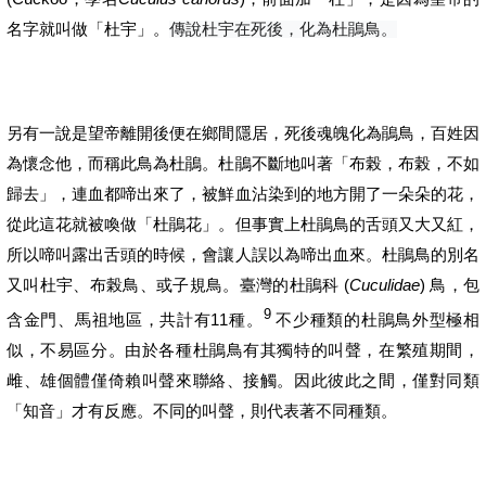
名字就叫做「杜宇」。
傳說杜宇在死後
，
化為杜鵑
鳥
。
另有一說是望帝離開後便在鄉間隱居，死後魂魄化為鵑鳥，百姓因
為懷念他，而稱此鳥為杜鵑。杜鵑不斷地叫著
「布榖，布榖，不如
歸去」，
連血都啼出來了，
被鮮血沾染到的地方開了一朵朵的花，
從此這花就被喚做「杜鵑花」。但事實上杜鵑鳥的舌頭又大又紅，
所以啼叫露出舌頭的時候，會讓人誤以為啼出血來。杜鵑鳥的別名
(
Cuculidae
)
又叫杜宇、
布榖鳥、或子規鳥。臺灣的杜鵑科
鳥，包
9
11
含金門、馬祖地區，共計有
種。
不少種類的杜鵑鳥外型極相
似，不易區分。由於各種杜鵑鳥有其獨特的叫聲，在繁殖期間，
雌、雄個體僅倚賴叫聲來聯絡、接觸。因此彼此之間，僅對同類
「知音」才有反應。不同的叫聲，則代表著不同種類。