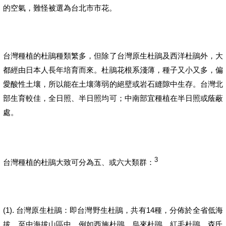
的空氣
，難怪被選為台北市市花。
台灣種植的杜鵑種類繁多，但除了台灣原生杜鵑及西洋杜鵑外，大
都經由日本人長年培育而來。
杜鵑花根系淺薄，種子又小又多，偏
愛酸性土壤，所以能在土壤薄弱的絕壁或岩石縫隙中生存。
台灣北
部生育較佳，全日照、半日照均可；中南部宜種植在半日照或蔭蔽
處。
3
台灣種植的杜鵑大致可分為五、或六大類群：
(1).
14
台灣原生杜鵑：即台灣野生杜鵑，共有
種，分佈於全省低海
拔、至中海拔山區中。例如西施杜鵑、烏來杜鵑、紅毛杜鵑、森氏