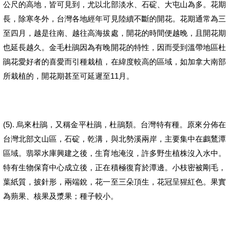
公尺的高地，皆可見到，尤以北部淡水、石碇、大屯山為多。花期
長，除寒冬外，台灣各地經年可見陸續不斷的開花。花期通常為三
至四月，
越是往南、越往高海拔處，開花的時間便越晚，且開花期
也延長越久
。
金毛杜鵑因為有晚開花的特性，因而受到溫帶地區杜
鵑花愛好者的喜愛而引種栽植，在緯度較高的區域，如加拿大南部
11
所栽植的，開花期甚至可延遲至
月。
(5).
烏來杜鵑，又稱金平杜鵑，
杜鵑類。
台灣特有種。
原來分佈在
台灣北部文山區，石碇，乾溝，與北勢溪兩岸，主要集中在鸕鶿潭
區域。翡翠水庫興建之後，生育地淹沒，許多野生植株沒入水中。
特有生物保育中心成立後，正在積極復育於潭邊。小枝密被剛毛，
葉紙質，披針形，兩端銳，花一至三朵頂生，花冠呈猩紅色。果實
為蒴果、核果及漿果；種子較小。