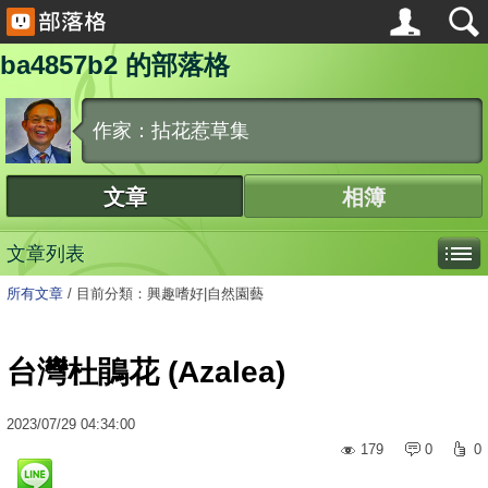
ba4857b2 的部落格
作家：拈花惹草集
文章
相簿
文章列表
所有文章
/
目前分類：興趣嗜好|自然園藝
台灣杜鵑花 (Azalea)
2023
/
07
/
29
04:34:00
179
0
0