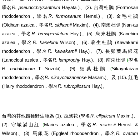
R. pseudochrysanthum
Hayata )
(2).
(Formosan
學名
、
台灣杜鵑
rhododendron
R. formosanum
Hemsl.)
(3).
，學名
、
金毛杜鵑
(Oldham azalea
R. oldhamii
Maxim)
(4).
(Nan-au
，學名
、
南澳杜鵑
azalea
R. breviperulatum
Hay.)
(5).
(Kanehira
，學名
、
烏來杜鵑
azalea
R. kanehirai
Wilson)
(6).
(Kawakami
，學名
、
著生杜鵑
rhododendron
R. kawakamii
Hay.)
(7).
，學名
、
長卵葉馬銀花
(Lanceleaf azalea
R. lamprophy
Hay.)
(8).
(
，學名
、
南湖杜鵑
學名
R. noriakianum
T. Suzuki)
(9).
(
Sikayotaizan
、
細葉杜鵑
rhododendron
R. sikayotaizanense
Masam.)
(10).
，學名
、及
紅毛
(Hairy rhododendron
R. rubropilosum
Hay.)
，學名
。
(1).
(
R. ellipticum
Maxim.)
台灣的其他四種野生種為
西施花
學名
、
(2).
(
Maries azalea
R. mariesii
Hemsl. &
守城滿山紅
，學名
Wilson)
(3).
(Eggleaf rhododendron
R. ovatum
、
馬銀花
，學名