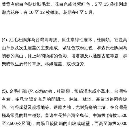
5
15
葉背有銀白色貼伏狀毛茸。花白色或淡紫紅色，
至
朵排列成
10
12
4
5
繖房花序，有
至
枚雄蕊。花期在
至
月。
(4).
紅毛杜鵑亦為台灣高海拔、原生常綠性灌木，
杜鵑類
。它是高
山草原及次生灌叢的主要組成。紫紅色或粉紅色，和森氏杜鵑同為
初春的高山，抹上熱鬧紛繽的色彩。塔塔加及八通關古道等處，群
聚或散生於箭竹草原、林緣灌叢、或步道旁。
(5).
(
R. oldhamii
)
金毛杜鵑
，
杜鵑類，
常綠灌木或小喬木，台灣特
有種，多見於陽光充足的開闊地、林緣、林道、產業道路兩旁坡
路、河谷崖壁及崩塌地等。適應力強，尤耐貧瘠的土壤，在台灣是
(
1,500
極為常見的野生種類。普遍生長於台灣全島
低、中海拔
海拔
2,500
)
3,000
至
公尺間
，向陽且較陡峭的山坡或峭壁，而高
至海拔