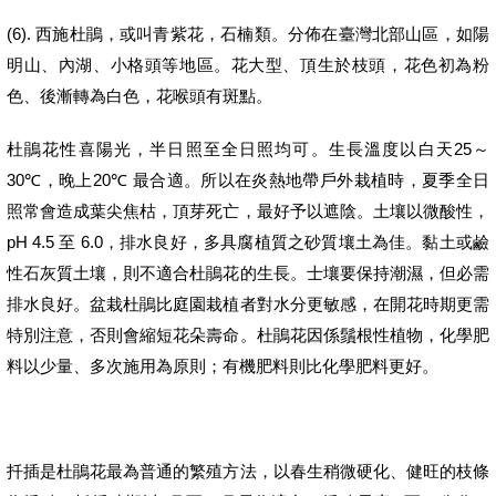
(6).
西施杜鵑，或叫青紫花，
石楠類。
分佈在臺灣北部山區，如陽
明山、內湖、小格頭等地區。花大型、頂生於枝頭，花色初為粉
色、後漸轉為白色，花喉頭有斑點。
25
杜鵑花性喜陽光，半日照至全日照均可。生長溫度以白天
～
30℃
20℃
，晚上
最合適。所以在炎熱地帶戶外栽植時，夏季全日
照常會造成葉尖焦枯，頂芽死亡，最好予以遮陰。土壤以微酸性，
pH 4.5
6.0
至
，排水良好，多具腐植質之砂質壤土為佳。黏土或鹼
性石灰質土壤，則不適合杜鵑花的生長。士壤要保持潮濕，但必需
排水良好。盆栽杜鵑比庭園栽植者對水分更敏感，在開花時期更需
特別注意，否則會縮短花朵壽命。杜鵑花因係鬚根性植物，化學肥
料以少量、多次施用為原則；有機肥料則比化學肥料更好。
扦插是杜鵑花最為普通的繁殖方法，以春生稍微硬化、健旺的枝條